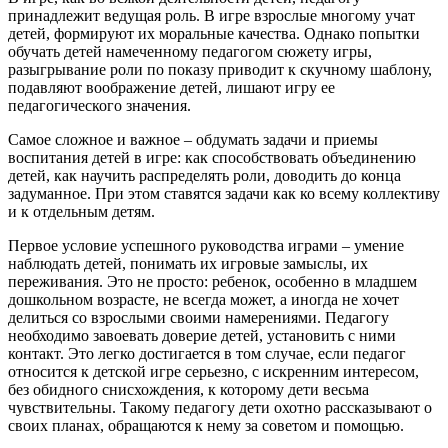
принадлежит ведущая роль. В игре взрослые многому учат
детей, формируют их моральные качества. Однако попытки
обучать детей намеченному педагогом сюжету игры,
разыгрывание роли по показу приводит к скучному шаблону,
подавляют воображение детей, лишают игру ее
педагогического значения.
Самое сложное и важное – обдумать задачи и приемы
воспитания детей в игре: как способствовать объединению
детей, как научить распределять роли, доводить до конца
задуманное. При этом ставятся задачи как ко всему коллективу
и к отдельным детям.
Первое условие успешного руководства играми – умение
наблюдать детей, понимать их игровые замыслы, их
переживания. Это не просто: ребенок, особенно в младшем
дошкольном возрасте, не всегда может, а иногда не хочет
делиться со взрослыми своими намерениями. Педагогу
необходимо завоевать доверие детей, установить с ними
контакт. Это легко достигается в том случае, если педагог
относится к детской игре серьезно, с искренним интересом,
без обидного снисхождения, к которому дети весьма
чувствительны. Такому педагогу дети охотно рассказывают о
своих планах, обращаются к нему за советом и помощью.