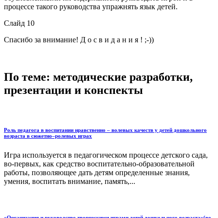
процессе такого руководства упражнять язык детей.
Слайд 10
Спасибо за внимание! Д о с в и д а н и я ! ;-))
По теме: методические разработки,
презентации и конспекты
Роль педагога в воспитании нравственно – волевых качеств у детей дошкольного
возраста в сюжетно–ролевых играх
Игра используется в педагогическом процессе детского сада,
во-первых, как средство воспитательно-образовательной
работы, позволяющее дать детям определенные знания,
умения, воспитать внимание, память,...
«Организация и руководство творческими играми детей дошкольного возраста»(во