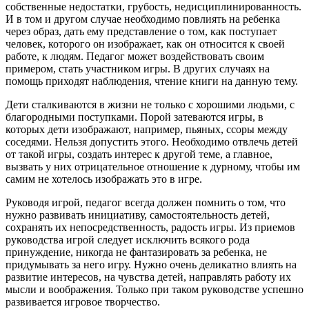
собственные недостатки, грубость, недисциплинированность.
И в том и другом случае необходимо повлиять на ребенка
через образ, дать ему представление о том, как поступает
человек, которого он изображает, как он относится к своей
работе, к людям. Педагог может воздействовать своим
примером, стать участником игры. В других случаях на
помощь приходят наблюдения, чтение книги на данную тему.
Дети сталкиваются в жизни не только с хорошими людьми, с
благородными поступками. Порой затеваются игры, в
которых дети изображают, например, пьяных, ссоры между
соседями. Нельзя допустить этого. Необходимо отвлечь детей
от такой игры, создать интерес к другой теме, а главное,
вызвать у них отрицательное отношение к дурному, чтобы им
самим не хотелось изображать это в игре.
Руководя игрой, педагог всегда должен помнить о том, что
нужно развивать инициативу, самостоятельность детей,
сохранять их непосредственность, радость игры. Из приемов
руководства игрой следует исключить всякого рода
принуждение, никогда не фантазировать за ребенка, не
придумывать за него игру. Нужно очень деликатно влиять на
развитие интересов, на чувства детей, направлять работу их
мысли и воображения. Только при таком руководстве успешно
развивается игровое творчество.