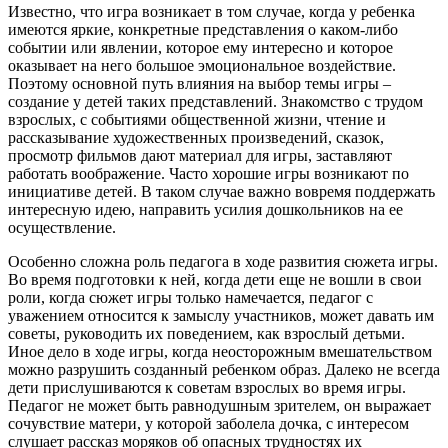
Известно, что игра возникает в том случае, когда у ребенка
имеются яркие, конкретные представления о каком-либо
событии или явлении, которое ему интересно и которое
оказывает на него большое эмоциональное воздействие.
Поэтому основной путь влияния на выбор темы игры –
создание у детей таких представлений. Знакомство с трудом
взрослых, с событиями общественной жизни, чтение и
рассказывание художественных произведений, сказок,
просмотр фильмов дают материал для игры, заставляют
работать воображение. Часто хорошие игры возникают по
инициативе детей. В таком случае важно вовремя поддержать
интересную идею, направить усилия дошкольников на ее
осуществление.
Особенно сложна роль педагога в ходе развития сюжета игры.
Во время подготовки к ней, когда дети еще не вошли в свои
роли, когда сюжет игры только намечается, педагог с
уважением относится к замыслу участников, может давать им
советы, руководить их поведением, как взрослый детьми.
Иное дело в ходе игры, когда неосторожным вмешательством
можно разрушить созданный ребенком образ. Далеко не всегда
дети прислушиваются к советам взрослых во время игры.
Педагог не может быть равнодушным зрителем, он выражает
сочувствие матери, у которой заболела дочка, с интересом
слушает рассказ моряков об опасных трудностях их