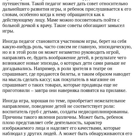
путешествия. Такой педагог может дать совет относительно
дальнейшего развития игры, и ребенок прислушивается к его
словам, особенно когда к нему обращаются как к
действующему лицу. Маме можно посоветовать пойти с
больной дочкой к врачу. Такие советы обогащают замысел
игры.
Иногда педагог становится участником игры, берет на себя
какую-нибудь роль, часто совсем не главную, эпизодическую,
но и в этой роли он может незаметно руководить игрой,
направлять ее, будить воображение детей, в результате чего
возникают новые эпизоды, о которых дети сами раньше не
догадывались. Например, в роли зрителя в театре он
спрашивает, где продаются билеты, и таким образом наводит
на мысль сделать кассу; как покупатель в магазине он
спрашивает о таких товарах, которые продавцы еще не
приготовили – завтра они наверняка появятся на прилавке.
Иногда игра, хорошая по теме, приобретает нежелательное
направление, поведение детей не соответствует роли:
воспитатель груб с детьми, солдаты недисциплинированны.
Причины такого явления различны. Может быть, ребенок
плохо представляет себе деятельность, характер
изображаемого лица и наделяет его качествами, которые
наблюдал у других людей. А может быть обнаруживаются его