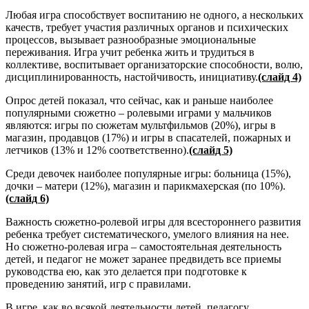
Любая игра способствует воспитанию не одного, а нескольких
качеств, требует участия различных органов и психических
процессов, вызывает разнообразные эмоциональные
переживания. Игра учит ребенка жить и трудиться в
коллективе, воспитывает организаторские способности, волю,
дисциплинированность, настойчивость, инициативу.
(слайд 4)
Опрос детей показал, что сейчас, как и раньше наиболее
популярными сюжетно – ролевыми играми у мальчиков
являются: игры по сюжетам мультфильмов (20%), игры в
магазин, продавцов (17%) и игры в спасателей, пожарных и
летчиков (13% и 12% соответственно).
(слайд 5)
Среди девочек наиболее популярные игры: больница (15%),
дочки – матери (12%), магазин и парикмахерская (по 10%).
(слайд 6)
Важность сюжетно-ролевой игры для всестороннего развития
ребенка требует систематического, умелого влияния на нее.
Но сюжетно-ролевая игра – самостоятельная деятельность
детей, и педагог не может заранее предвидеть все приемы
руководства ею, как это делается при подготовке к
проведению занятий, игр с правилами.
В игре, как во всякой деятельности детей, педагогу