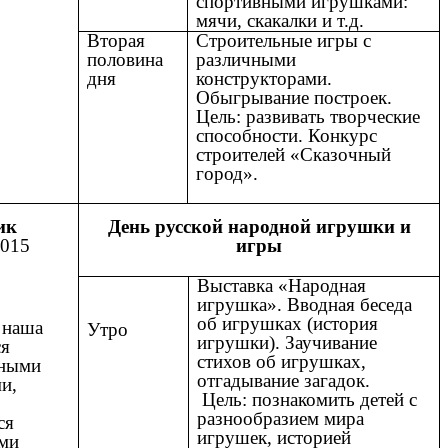
спортивными игрушками:
мячи, скакалки и т.д.
Вторая
Строительные игры с
половина
различными
дня
конструкторами.
Обыгрывание построек.
Цель: развивать творческие
способности. Конкурс
строителей «Сказочный
город».
ик
День русской народной игрушки и
.2015
игры
Выставка «Народная
игрушка». Вводная беседа
об игрушках (история
 наша
Утро
игрушки). Заучивание
ся
стихов об игрушках,
сными
отгадывание загадок.
и,
Цель: познакомить детей с
разнообразием мира
ся
игрушек, историей
ми