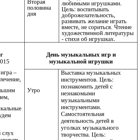
Вторая
любимыми игрушками.
половина
Цель: воспитывать
дня
доброжелательность,
развивать желание играть
вместе, не сориться. Чтение
художественной литературы
- стихи об игрушках.
г
День музыкальных игр и
.2015
музыкальной игрушки
 игра –
Выставка музыкальных
лечение,
инструментов. Цель:
познакомить детей с
Утро
льшим
незнакомыми
ием,
музыкальными
инструментами.
кальные
Самостоятельная
удем
деятельность детей в
уголках музыкального
и слух
творчества. Цель:
звивать.