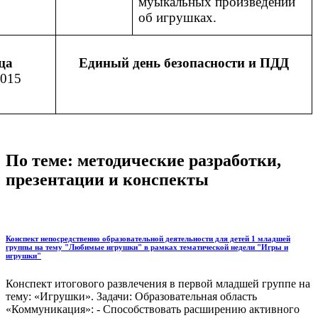
муыкальных произведений
об игрушках.
ца
Единый день безопасности и ПДД
.2015
По теме: методические разработки,
презентации и конспекты
Конспект непосредственно образовательной деятельности для детей 1 младшей
группы на тему "Любимые игрушки" в рамках тематической недели "Игры и
игрушки"
Конспект итогового развлечения в первой младшей группе на
тему: «Игрушки». Задачи: Образовательная область
«Коммуникация»: - Способствовать расширению активного