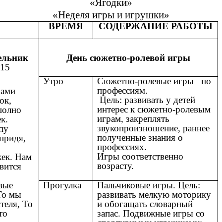
«Ягодки»
«Неделя игры и игрушки»
ВРЕМЯ
СОДЕРЖАНИЕ РАБОТЫ
ельник
День сюжетно-ролевой игры
2015
Утро
Сюжетно-ролевые игры по
профессиям.
чами
Цель: развивать у детей
ок,
интерес к сюжетно-ролевым
полно
играм, закреплять
к.
звукопроизношение, раннее
пу
полученные знания о
 придя,
профессиях.
Игры соответственно
ек. Нам
возрасту.
авится
Прогулка
Пальчиковые игры. Цель:
вые
развивать мелкую моторику
То мы
и обогащать словарный
теля, То
запас. Подвижные игры со
то