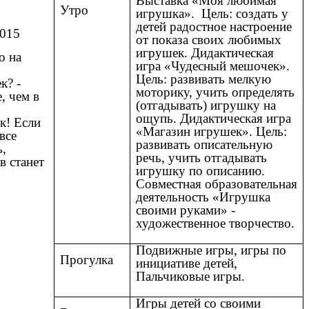
Выставка «Моя любимая
Утро
игрушка». Цель: создать у
детей радостное настроение
2015
от показа своих любимых
игрушек. Дидактическая
о на
игра «Чудесный мешочек».
Цель: развивать мелкую
к? -
моторику, учить определять
, чем в
(отгадывать) игрушку на
ощупь. Дидактическая игра
к! Если
«Магазин игрушек». Цель:
все
развивать описательную
ь,
речь, учить отгадывать
в станет
игрушку по описанию.
Совместная образовательная
деятельность «Игрушка
своими руками» -
художественное творчество.
Подвижные игры, игры по
Прогулка
инициативе детей,
Пальчиковые игры.
Игры детей со своими