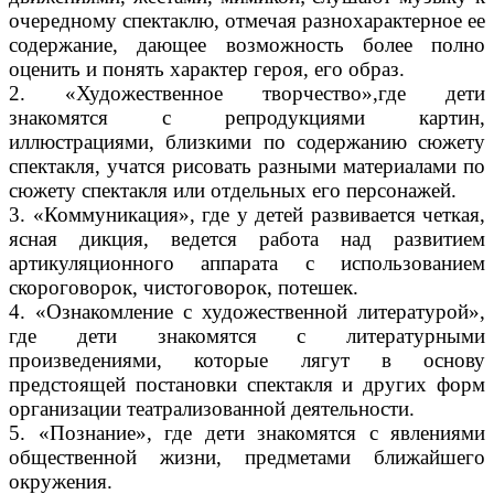
очередному спектаклю, отмечая разнохарактерное ее
содержание, дающее возможность более полно
оценить и понять характер героя, его образ.
2. «
Художественное творчество
»,где дети
знакомятся с репродукциями картин,
иллюстрациями, близкими по содержанию сюжету
спектакля, учатся рисовать разными материалами по
сюжету спектакля или отдельных его персонажей.
3. «К
оммуникация», где
у детей развивается четкая,
ясная дикция, ведется работа над развитием
артикуляционного аппарата с использованием
скороговорок, чистоговорок, потешек.
4. «Ознакомление с художественной литературой»,
где дети знакомятся с литературными
произведениями, которые лягут в основу
предстоящей постановки спектакля и других форм
организации театрализованной деятельности.
5. «Познание», где дети знакомятся с явлениями
общественной жизни, предметами ближайшего
окружения.