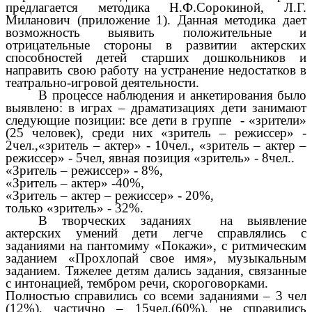
предлагается методика Н.Ф.Сорокиной, Л.Г.
Миланович (приложение 1). Данная методика дает
возможность выявить положительные и
отрицательные стороны в развитии актерских
способностей детей старших дошкольников и
направить свою работу на устранение недостатков в
театрально-игровой деятельности.
В процессе наблюдения и анкетирования было
выявлено: в играх – драматизациях дети занимают
следующие позиции: все дети в группе - «зрители»
(25 человек), среди них «зритель – режиссер» -
2чел.,«зритель – актер» - 10чел., «зритель – актер –
режиссер» - 5чел, явная позиция «зритель» - 8чел..
«Зритель – режиссер» - 8%,
«Зритель – актер» -40%,
«Зритель – актер – режиссер» - 20%,
только «зритель» - 32%.
В творческих заданиях на выявление
актерских умений дети легче справлялись с
заданиями на пантомиму «Покажи», с ритмическим
заданием «Прохлопай свое имя», музыкальным
заданием. Тяжелее детям дались задания, связанные
с интонацией, тембром речи, скороговорками.
Полностью справились со всеми заданиями – 3 чел
(12%), частично – 15чел.(60%),
не справились