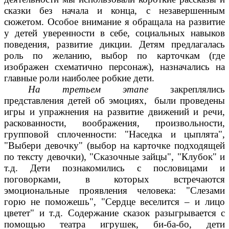
сказки без начала и конца, с незавершенным
сюжетом. Особое внимание я обращала на развитие
у детей уверенности в себе, социальных навыков
поведения, развитие дикции. Детям предлагалась
роль по желанию, выбор по карточкам (где
изображен схематично персонаж), назначались на
главные роли наиболее робкие дети.
На третьем этапе
закреплялись
представления детей об эмоциях, были проведены
игры и упражнения на развитие движений и речи,
раскованности, воображения, произвольности,
групповой сплоченности: "Наседка и цыплята",
"Выбери девочку" (выбор на карточке подходящей
по тексту девочки), "Сказочные зайцы", "Клубок" и
т.д. Дети познакомились с пословицами и
поговорками, в которых встречаются
эмоциональные проявления человека: "Слезами
горю не поможешь", "Сердце веселится – и лицо
цветет" и т.д. Содержание сказок разыгрывается с
помощью театра игрушек, би-ба-бо, дети