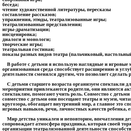
беседа;
чтение художественной литературы, пересказы
составление рассказов;
упражнения, этюды, театрализованные игры;
театрализованные представления;
игры-драматизации;
инсценировка;
диалоги и монологи;
творческие игры;
театральная гостиная;
показы разных видов театра (пальчиковый, настольный,
В работе с детьми я использую наглядные и игровые м
организованная среда способствует расширению и углуб
деятельности сменялся другим, что позволяет сделать 
С детьми старшего возраста организуем спектакли для 
мероприятия привлекаются родители, они являются а
спектаклям, помогают учить роль. Совместно с детьми
совместно с детьми они посещают театры и музеи, чит
кругозора, обогащает внутренний мир, а главное это 
игровых навыков, речи, личностных качеств ребенка, е
Мир детства уникален и неповторим, впечатления детс
сопровождает атмосфера праздника, которая своей торж
организации театрализованной деятельности способств