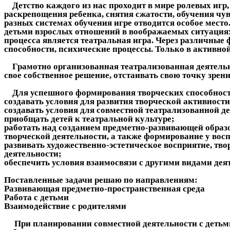
Детство каждого из нас проходит в мире ролевых игр
раскрепощения ребенка, снятия сжатости, обучения чув
разных системах обучения игре отводится особое место
детьми взрослых отношений в воображаемых ситуациях
процесса является театральная игра. Через различные
способности, психические процессы. Только в активной
Грамотно организованная театрализованная деятельно
свое собственное решение, отстаивать свою точку зрен
Для успешного формирования творческих способностей
создавать условия для развития творческой активности
создавать условия для совместной театрализованной де
приобщать детей к театральной культуре;
работать над созданием предметно-развивающей образо
творческой деятельности, а также формирование у вос
развивать художественно-эстетическое восприятие, тво
деятельности;
обеспечить условия взаимосвязи с другими видами дея
Поставленные задачи решаю по направлениям:
Развивающая предметно-пространственная среда
Работа с детьми
Взаимодействие с родителями
При планировании совместной деятельности с детьми,