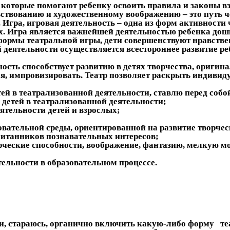
, которые помогают ребенку освоить правила и законы 
ствованию и художественному воображению – это путь че
. Игра, игровая деятельность – одна из форм активности
. Игра является важнейшей деятельностью ребенка дошк
 формы театральной игры, дети совершенствуют нравств
 деятельности осуществляется всестороннее развитие ре
сть способствует развитию в детях творчества, оригин
ия, импровизировать. Театр позволяет раскрыть индивид
 в театрализованной деятельности, ставлю перед собо
 детей в театрализованной деятельности;
ятельности детей и взрослых;
вательной среды, ориентированной на развитие творчес
питанников познавательных интересов;
рческие способности, воображение, фантазию, мелкую м
тельности в образовательном процессе.
 стараюсь, органично включить какую-либо форму теат