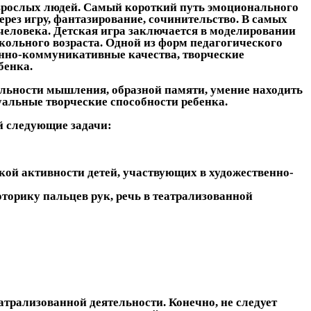
взрослых людей. Самый короткий путь эмоционального
рез игру, фантазирование, сочинительство. В самых
 человека. Детская игра заключается в моделировании
ольного возраста. Одной из форм педагогического
енно-коммуникативные качества, творческие
бенка.
альности мышления, образной памяти, умение находить
уальные творческие способности ребенка.
й следующие задачи:
кой активности детей, участвующих в художественно-
оторику пальцев рук, речь в театрализованной
рализованной деятельности. Конечно, не следует