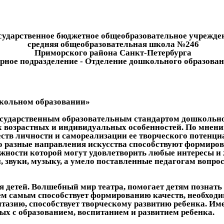
сударственное бюджетное общеобразовательное учрежде
средняя общеобразовательная школа №246
Приморского района Санкт-Петербурга
рное подразделение - Отделение дошкольного образован
школьном образовании»
сударственным образовательным стандартом дошкольн
 их возрастных и индивидуальных особенностей. По мн
тв личности и самореализации ее творческого потенциа
нно разные направления искусства способствуют формир
ожности которой могут удовлетворить любые интересы и
и, звуки, музыку, а умело поставленные педагогам вопр
я детей. Волшебный мир театра, помогает детям познат
м самым способствует формированию качеств, необходим
антазию, способствует творческому развитию ребенка. И
ных с образованием, воспитанием и развитием ребенка.