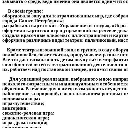
забывать о среде, ведь именно она является одним из 
В своей группе:
оборудовала зону для театрализованных игр, где собр
города Санкт-Петербурга»;
разработала картотеки: «Упражнения и этюды», «Игры
оформила картотеки игр и упражнений на речевое дыха
создала красочные альбомы с иллюстрациями и карти
оформила различные виды театров: пальчиковый, насто
Кроме театрализованной зоны в группе, в саду оборуд
полюбившейся сюжет сказки, придумываем разные исто
Все это дает возможность детям окунуться в мир фанта
способностей детей в театрализованной деятельности
их, работаем над постановкой танцев, делимся своим о
Для успешной реализации, выбранного мною направлен
психолого-возрастным и индивидуальным особенностям
обучения. В течение дня я имею возможность осуществ
наблюдение за природой, с использованием ростовых к
подвижная игра;
игра-путешествие;
викторина;
сюжетно-ролевая игра;
дидактическая игра;
игра-драматизация;
спортивная игра;