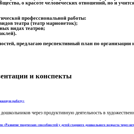
ства, о красоте человеческих отношений, но и учится ж
ической профессиональной работы:
идов театра (театр марионеток);
ных видах театров;
аклей).
остей, предлагаю перспективный план по организации 
езентации и конспекты
ужковую работу»
школьников через продуктивную деятельность в художественном
 «Развитие творческих способностей у детей старшего дошкольного возраста через н