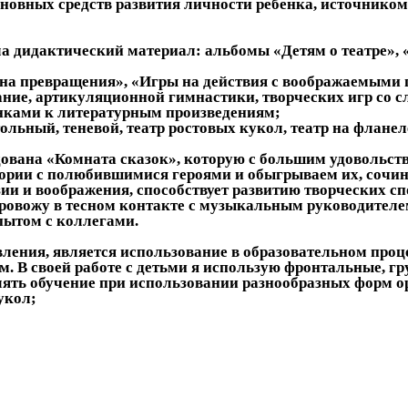
основных средств развития личности ребенка, источнико
ала дидактический материал: альбомы «Детям о театре»,
 на превращения», «Игры на действия с воображаемыми 
ние, артикуляционной гимнастики, творческих игр со с
нками к литературным произведениям;
льный, теневой, театр ростовых кукол, театр на фланел
ована «Комната сказок», которую с большим удовольств
рии с полюбившимися героями и обыгрываем их, сочиня
зии и воображения, способствует развитию творческих с
 провожу в тесном контакте с музыкальным руководител
пытом с коллегами.
ия, является использование в образовательном процес
. В своей работе с детьми я использую фронтальные, 
лять обучение при использовании разнообразных форм ор
укол;