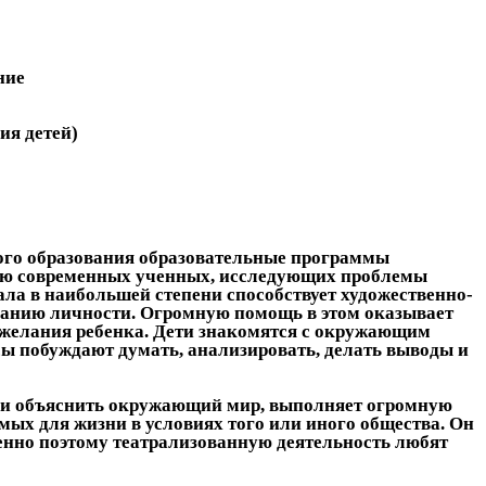
ние
ия детей)
ого образования образовательные программы
ению современных ученных, исследующих проблемы
ла в наибольшей степени способствует художественно-
ованию личности. Огромную помощь в этом оказывает
 желания ребенка. Дети знакомятся с окружающим
осы побуждают думать, анализировать, делать выводы и
ь и объяснить окружающий мир, выполняет огромную
ых для жизни в условиях того или иного общества. Он
менно поэтому театрализованную деятельность любят