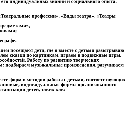
м его индивидуальных знаний и социального опыта.
 «Театральные профессии», «Виды театра», «Театры
предметами»,
ловами;
еграфе.
ием посещают дети, где я вместе с детьми разыгрываю
ем сказки по картинкам, играем в подвижные игры.
пособностей. Работу по развитию творческих
ем: подбираем музыкальные произведения, разучиваем
се форм и методов работы с детьми, соответствующих
групповые, индивидуальные формы организованного
ганизации детей, таких как: