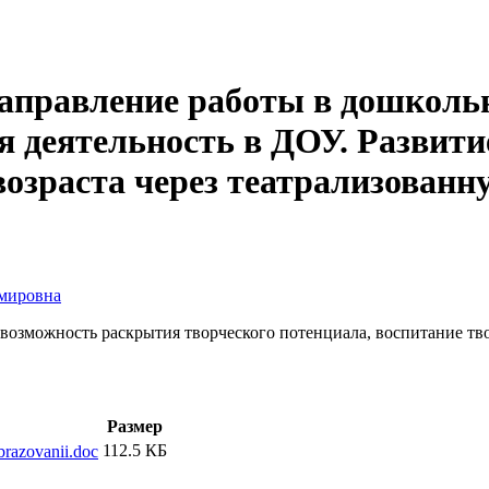
направление работы в дошколь
 деятельность в ДОУ. Развитие
озраста через театрализованн
имировна
ая возможность раскрытия творческого потенциала, воспитание т
Размер
112.5 КБ
razovanii.doc