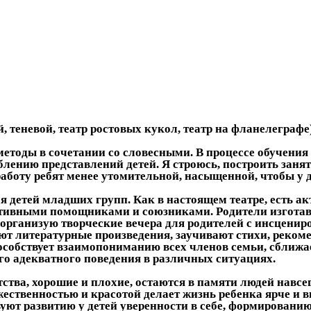
 теневой, театр ростовых кукол, театр на фланелеграфе)
етоды в сочетании со словесными. В процессе обучения 
лению представлений детей. Я строюсь, построить занят
работу ребят менее утомительной, насыщенной, чтобы у 
детей младших групп. Как в настоящем театре, есть акт
ктивными помощниками и союзниками. Родители изготав
 организую творческие вечера для родителей с инсцени
ают литературные произведения, заучивают стихи, реком
способствует взаимопониманию всех членов семьи, сближ
го адекватного поведения в различных ситуациях.
тва, хорошие и плохие, остаются в памяти людей навсег
ественностью и красотой делает жизнь ребенка ярче и в
уют развитию у детей уверенности в себе, формировани