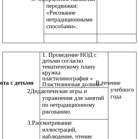
передвижки:
«Рисование
нетрадиционными
способами».
1. Проведение НОД с
детьми согласно
тематическому плану
кружка
пластилинография «
ота с детьми
В течение
Пластилиновая долина».
учебного
2Дидактические игры и
года
упражнения для занятий
по нетрадиционному
рисованию.
3.Рассматривание
иллюстраций,
наблюдение, чтение