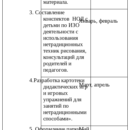
материала.
3. Составление
конспектов НОД с
Январь, февраль
детьми по ИЗО
деятельности с
использования
нетрадиционных
техник рисования,
консультаций для
родителей и
педагогов.
4.Разработка картотеки
Март, апрель
дидактических игр
и игровых
упражнений для
занятий по
нетрадиционными
способами».
5. Оформление папки –
Май