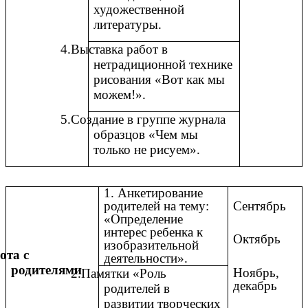
художественной
литературы.
4.Выставка работ в
нетрадиционной технике
рисования «Вот как мы
можем!».
5.Создание в группе журнала
образцов «Чем мы
только не рисуем».
1. Анкетирование
родителей на тему:
Сентябрь
«Определение
интерес ребенка к
Октябрь
изобразительной
ота с
деятельности».
родителями
Ноябрь,
2.Памятки «Роль
декабрь
родителей в
развитии творческих