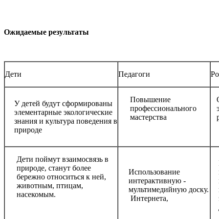
Ожидаемые результаты
Дети
Педагоги
Ро
Повышение
У детей будут сформированы
профессионального
элементарные экологические
мастерства
знания и культура поведения в
природе
Дети поймут взаимосвязь в
природе, станут более
Использование
бережно относиться к ней,
интерактивную -
животным, птицам,
мультимедийную доску.
насекомым.
Интернета,