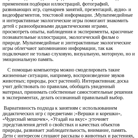
применения подборки иллюстраций, фотографий,
развивающих игр, сценариев занятий, презентаций, аудио- и
видеофрагментов, текстовой информации. ;Мультимедийные
и интерактивные экологические игры помогают знакомить
детей с разнообразными дидактическими играми,
просмотреть опыты, наблюдения и эксперименты, красочные
познавательные иллюстрации, экологический фильм о
природе. Мультимедийные и ;интерактивные экологические
игры облегчают запоминанию информации, так как
подключают не только слуховую, визуальную, моторную, но и
эмоциональную память.
С помощью компьютера можно смоделировать такие
жизненные ситуации, например, воспроизведение звуков
животных; природы, рост растений). Интерактивная; доска
учит действовать по правилам, обобщать увиденный
материал, принимать собственные самостоятельные решения
в экспериментах, делать осознанный правильный выбор.
Вариативность подхода к занятиям с использованием
дидактических игр с предметами ;«Вершки и корешки»,
«Чудесный мешочек», «Угадай на вкус» ;уточняет
;представления детей о свойствах и качествах объектов
природы, развивает ;наблюдательность, внимание, память.
Дети с интересом слушают рассказы о животных и растениях,