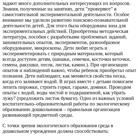
задают много дополнительных интересующих их вопросов.
Знания, полученные на занятиях, дети "проверяют" в
самостоятельной экспериментальной деятельности. Особое
внимание мы уделили развитию поисково-познавательной
деятельности детей. Для этого была оборудована зона для
экспериментальных действий. Приобретены методическая
литература, пособия с разработками проблемных заданий,
занимательных опытов, экспериментов, разнообразное
оборудование, микроскопы. Дети любят играть и
экспериментировать с природным материалом, который
всегда доступен детям, (шишки, семечки, косточки веточки,
семена, ракушки, песок, листья, камни.). При организации
опытов и наблюдений важно, чтобы ребенок приобретал опыт
познания. Дети наблюдают, как меняются свойства песка,
когда его заливают водой. В играх вместе с детьми помогаем
лепить пирожки, строить горки, гаражи, домики. Проводим
опыты с водой, воды чистой и подкрашенной, как убрать
лужу? (предложить листок бумаги). Одно из важных условий
воспитательно–образовательной работы по экологическому
образованию дошкольников – правильная организация
развивающей предметной среды.
С точки зрения экологического образования среда в
дошкольном учреждении должна способствовать: