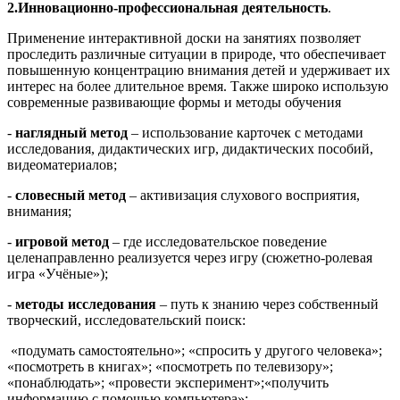
2.Инновационно-профессиональная деятельность
.
Применение интерактивной доски на занятиях позволяет
проследить различные ситуации в природе, что обеспечивает
повышенную концентрацию внимания детей и удерживает их
интерес на более длительное время. Также широко использую
современные развивающие формы и методы обучения
-
наглядный метод
– использование карточек с методами
исследования, дидактических игр, дидактических пособий,
видеоматериалов;
-
словесный метод
– активизация слухового восприятия,
внимания;
-
игровой метод
– где исследовательское поведение
целенаправленно реализуется через игру (сюжетно-ролевая
игра «Учёные»);
-
методы исследования
– путь к знанию через собственный
творческий, исследовательский поиск:
«подумать самостоятельно»; «спросить у другого человека»;
«посмотреть в книгах»; «посмотреть по телевизору»;
«понаблюдать»; «провести эксперимент»;«получить
информацию с помощью компьютера»;