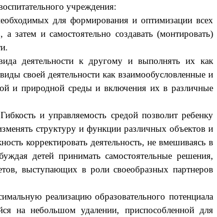
-воспитательного учреждения:
 необходимых для формирования и оптимиза­ции всех
 а затем и самостоятельно созда­вать (монтировать)
и.
 вида деятельности к другому и выполнять их как
виды своей деятельности как взаимо­обусловленные и
ной и природной среды и включения их в различные
 Гибкость и управляемость средой позволит ребенку
оизменять структуру и функции различных объектов и
ность корректировать деятель­ность, не вмешиваясь в
буждая детей принимать самостоятельные решения,
метов, выступающих в роли своеобразных партнеров
симальную реализацию образовательного потенциала
йся на небольшом удалении, приспособленной для