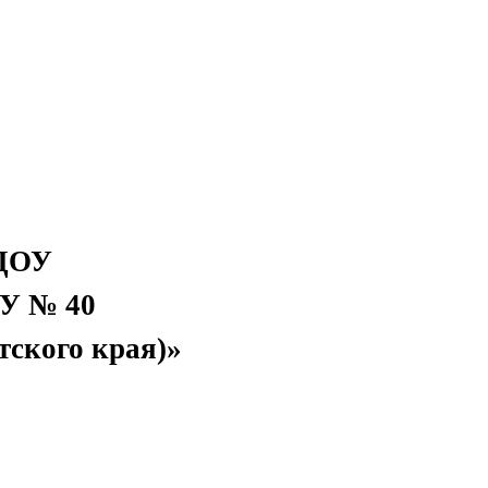
 ДОУ
ОУ № 40
тского края)»