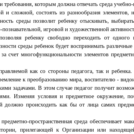
ли требования, которым должна отвечать среда учебно
ой и сложной, состоять из разнообразия элементов,
ность среды позволит ребенку отыскивать, выбирать,
-познавательной, игровой и художественной активност
позволяя ребенку свободно переходить от одного
ности среды ребе­нок будет воспринимать различные 
за счет многофункциональности элементов предмет
равляемой как со стороны педагога, так и ребенка.
емление к преобразо­ванию мира, воспитателю - вид
ими зада­чами. В этом случае педагог получит возмож
я­ми. Изменяя условия и предметное окружение, по
ой должно происходить как бы от лица самих пред
едметно-пространственная среда обеспечивает мак
ритории, прилегающей к Организации или находяще