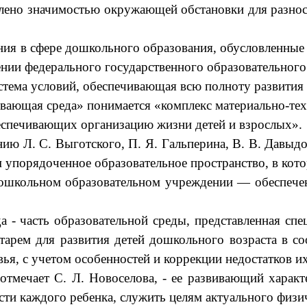
влено значимостью окружающей обстановки для разно
ния в сфере дошкольного образования, обусловленные
ении федерального государственного образовательног
стема условий, обеспечивающая всю полноту развития 
вающая среда» понимается «комплекс материально-тех
беспечивающих организацию жизни детей и взрослых».
ию Л. С. Выготского, П. Я. Гальперина, В. В. Давыдов
 упорядоченное образовательное пространство, в кот
льном образовательном учреждении — обеспечени
а - часть образовательной среды, представленная сп
нтарем для развития детей дошкольного возраста в с
ья, с учетом особенностей и коррекции недостатков их
 отмечает С. Л. Новоселова, - ее развивающий харак
ости каждого ребенка, служить целям актуального физи