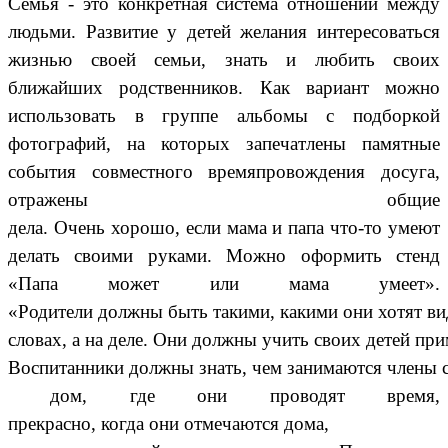
Семья
- это конкретная система отношений между
людьми. Развитие у детей желания интересоваться
жизнью своей семьи, знать и любить своих
ближайших родственников. Как вариант можно
использовать в группе альбомы с подборкой
фотографий, на которых запечатлены памятные
события совместного времяпровождения досуга,
отражены общие
дела.
Очень
хорошо
,
если
мама
и
папа
что
-то умеют
делать своими руками. Можно оформить стенд
«Папа может или мама умеет».
«
Родители
должны
быть
такими
,
какими
они
хотят
ви
словах
,
а
на
деле
.
Они
должны
учить
своих
детей
при
Воспитанники
должны
знать
,
чем
занимаются
члены
дом
,
где
они
проводят
время
,
прекрасно
,
когда
они
отмечаются
дома
,