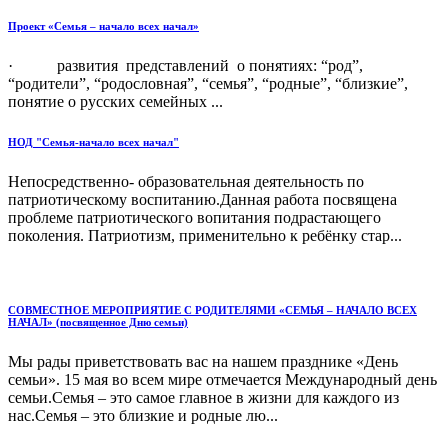
Проект «Семья – начало всех начал»
· развития представлений о понятиях: “род”,
“родители”, “родословная”, “семья”, “родные”, “близкие”,
понятие о русских семейных ...
НОД "Семья-начало всех начал"
Непосредственно- образовательная деятельность по
патриотическому воспитанию.Данная работа посвящена
проблеме патриотического вопитания подрастающего
поколения. Патриотизм, применительно к ребёнку стар...
СОВМЕСТНОЕ МЕРОПРИЯТИЕ С РОДИТЕЛЯМИ «СЕМЬЯ – НАЧАЛО ВСЕХ
НАЧАЛ» (посвященное Дню семьи)
Мы рады приветствовать вас на нашем празднике «День
семьи». 15 мая во всем мире отмечается Международный день
семьи.Семья – это самое главное в жизни для каждого из
нас.Семья – это близкие и родные лю...