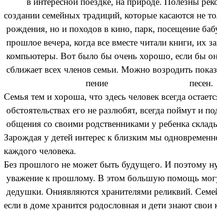
в
интересной
поездке
,
на
природе
.
Полезны
рек
создании
семейных
традиций
,
которые
касаются
не
то
рождения
,
но
и
походов
в
кино
,
парк
,
посещение
баб
прошлое
вечера
,
когда
все
вместе
читали
книги
,
их
з
компьютеры
.
Вот
было
бы
очень
хорошо
,
если
бы
о
сближает
всех
членов
семьи
.
Можно
возродить
показ
пение
песен
.
Семья
тем
и
хороша
,
что
здесь
человек
всегда
остаетс
обстоятельствах
его
не
разлюбят
,
всегда
поймут
и
по
общения
со
своими
родственниками
у
ребенка
склад
Зарождая
у
детей
интерес
к
близким
мы
одновременн
каждого
человека
.
Без
прошлого
не
может
быть
будущего
.
И
поэтому
н
уважение
к
прошлому
.
В
этом
большую
помощь
мог
дедушки
.
Ониявляются
хранителями
реликвий
.
Семе
если
в
доме
хранится
родословная
и
дети
знают
свои