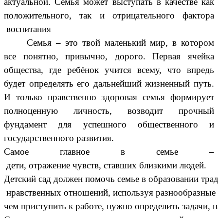
актуальной.
Семья может выступать в качестве как
положительного, так и отрицательного фактора
воспитания
Семья
– это твой маленький мир, в котором
все понятно, привычно, дорого. Первая ячейка
общества, где ребёнок учится всему, что впредь
будет определять его дальнейший жизненный путь.
И только нравственно здоровая семья формирует
полноценную личность, возводит прочный
фундамент для успешного общественного и
государственного развития.
Самое
главное
в
семье
–
дети
,
отражение
чувств
,
ставших
близкими
людей
.
Детский
сад
должен
помочь
семье
в
образовании
тра
нравственных
отношений
,
используя
разнообразные
чем
приступить
к
работе
,
нужно
определить
задачи
,
н