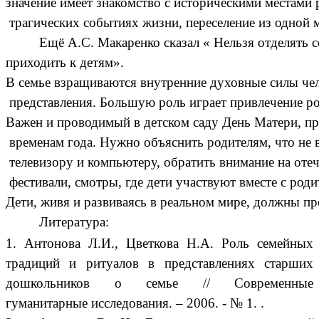
значение
имеет
знакомство
с
историческими
местами
трагических
событиях
жизни
,
переселение
из
одной
Ещё А.С. Макаренко сказал « Нельзя отделять 
приходить к детям».
В
семье
взращиваются
внутренние
духовные
силы
че
представления
.
Большую
роль
играет
привлечение
р
Важен
и
проводимый
в
детском
саду
День
Матери
,
пр
временам
года
.
Нужно
объяснить
родителям
,
что
не
телевизору
и
компьютеру
,
обратить
внимание
на
оте
фестивали
,
смотры
,
где
дети
участвуют
вместе
с
роди
Дети
,
живя
и
развиваясь
в
реальном
мире
,
должны
пр
Литература:
1. Антонова Л.И., Цветкова Н.А. Роль семейных
традиций и ритуалов в представлениях старших
дошкольников о семье // Современные
гуманитарные исследования. – 2006. - № 1.
.