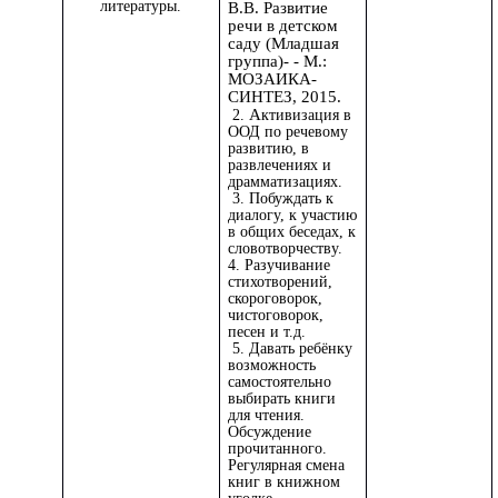
литературы.
В.В. Развитие
речи в детском
саду (Младшая
группа)- - М.:
МОЗАИКА-
СИНТЕЗ, 2015.
А
2.
ктивизация в
ООД по речевому
развитию, в
развлечениях и
драмматизациях.
3. Побуждать к
диалогу, к участию
в общих беседах, к
словотворчеству.
4. Разучивание
стихотворений,
скороговорок,
чистоговорок,
песен и т.д.
5. Давать ребёнку
возможность
самостоятельно
выбирать книги
для чтения.
Обсуждение
прочитанного.
Регулярная смена
книг в книжном