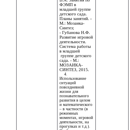
В.А. Занятия по
ФЭМП в
младшей группе
детского сада.
Планы занятий. -
М.: Мозаика-
Синтез;
- Губанова Н.Ф.
Развитие игровой
деятельности.
Система работы
в младшей
группе детского
сада. - М.:
МОЗАИКА-
СИНТЕЗ, 2015.
4.
Использование
ситуаций
повседневной
жизни для
познавательного
развития в целом
и математического
– в частности (в
режимных
моментах, игровой
деятельности, на
прогулках и т.д.).