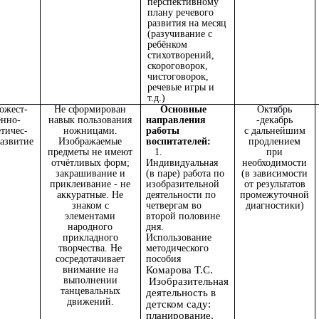
перспективному
плану речевого
развития на месяц
(разучивание с
ребёнком
стихотворений,
скороговорок,
чистоговорок,
речевые игры и
т.д.)
ожест-
Не сформирован
Основные
Октябрь
енно-
навык пользования
направления
-декабрь
етичес-
ножницами.
работы
с дальнейшим
развитие
Изображаемые
воспитателей:
продлением
предметы не имеют
1.
при
отчётливых форм;
Индивидуальная
необходимости
закрашивание и
(в паре) работа по
(в зависимости
приклеивание - не
изобразительной
от результатов
аккуратные. Не
деятельности по
промежуточной
знаком с
четвергам во
диагностики)
элементами
второй половине
народного
дня.
прикладного
Использование
творчества. Не
методического
сосредотачивает
пособия
внимание на
Комарова Т.С.
выполнении
Изобразительная
танцевальных
деятельность в
движений.
детском саду:
планирование,