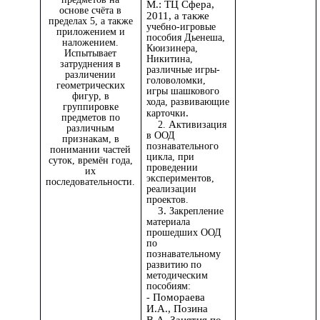
М.: ТЦ Сфера,
основе счёта в
2011, а также
пределах 5, а также
учебно-игровые
приложением и
пособия Дьенеша,
наложением.
Кюизинера,
Испытывает
Никитина,
затруднения в
различные игры-
различении
головоломки,
геометрических
игры шашкового
фигур, в
хода, развивающие
группировке
.
карточки
предметов по
А
2.
ктивизация
различным
в ООД
признакам, в
познавательного
понимании частей
цикла, при
суток, времён года,
проведении
их
экспериментов,
последовательности.
реализации
проектов.
3.
Закрепление
материала
прошедших ООД
по
познавательному
развитию по
методическим
пособиям:
Помораева
-
И.А., Позина