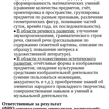
сформированность математических умений
(сравнение количества предметов, счёт,
ориентировка в пространстве, группировка
предметов по разным признакам, различение
геометрических фигур, понимание частей
суток, времён года, их последовательности).
В области речевого развития:
улучшение
звукопроизношения, грамматического строя
речи, связной речи (рассказывание по
содержанию сюжетной картины, описание по
образцу); повышение интереса к
художественной литературе).
В области художественно-эстетического
развития:
отчётливые формы в изображении
предметов; овладение культурными
средствами изобразительной деятельности
(умение пользоваться ножницами,
аккуратность и т.д.); приобретение знаний об
элементах народного прикладного творчества;
совершенствование навыков и умений в
музыкальной деятельности.
Ответственные за результат
(ФИО
сопровождающих специалистов, воспитателей):