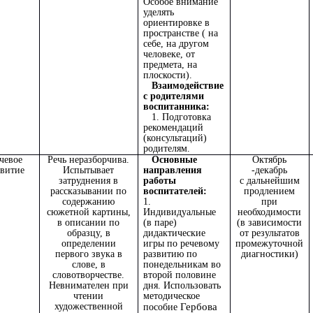
Особое внимание
уделять
ориентировке в
пространстве ( на
себе, на другом
человеке, от
предмета, на
плоскости).
Взаимодействие
с родителями
воспитанника:
1. Подготовка
рекомендаций
(консультаций)
родителям.
чевое
Речь неразборчива.
Основные
Октябрь
звитие
Испытывает
направления
-декабрь
затруднения в
работы
с дальнейшим
рассказывании по
воспитателей:
продлением
содержанию
1.
при
сюжетной картины,
Индивидуальные
необходимости
в описании по
(в паре)
(в зависимости
образцу, в
дидактические
от результатов
определении
игры по речевому
промежуточной
первого звука в
развитию по
диагностики)
слове, в
понедельникам во
словотворчестве.
второй половине
Невнимателен при
дня. Использовать
чтении
методическое
художественной
Гербова
пособие