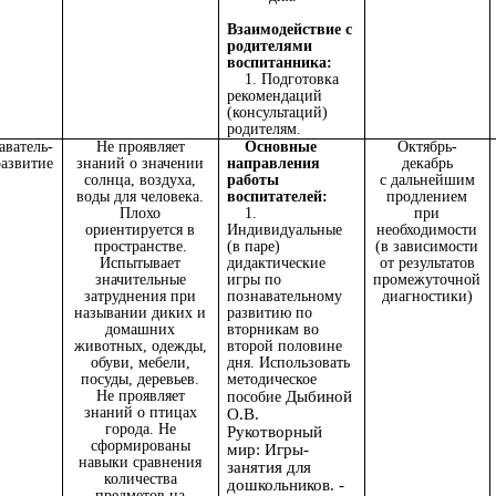
Взаимодействие с
родителями
воспитанника:
1. Подготовка
рекомендаций
(консультаций)
родителям.
аватель-
Не проявляет
Основные
Октябрь-
развитие
знаний о значении
направления
декабрь
солнца, воздуха,
работы
с дальнейшим
воды для человека.
воспитателей:
продлением
Плохо
1.
при
ориентируется в
Индивидуальные
необходимости
пространстве.
(в паре)
(в зависимости
Испытывает
дидактические
от результатов
значительные
игры по
промежуточной
затруднения при
познавательному
диагностики)
назывании диких и
развитию по
домашних
вторникам во
животных, одежды,
второй половине
обуви, мебели,
дня. Использовать
посуды, деревьев.
методическое
Не проявляет
Дыбиной
пособие
знаний о птицах
О.В.
города. Не
Рукотворный
сформированы
мир: Игры-
навыки сравнения
занятия для
количества
дошкольников. -
предметов на