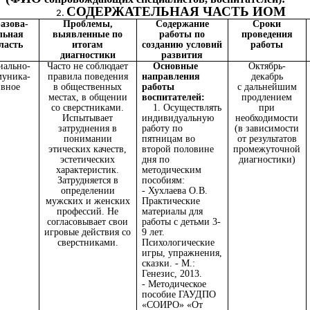
СОДЕРЖАТЕЛЬНАЯ ЧАСТЬ ИОМ
азова-
Проблемы,
Содержание
Сроки
льная
выявленные по
работы по
проведения
ласть
итогам
созданию условий
работы
диагностики
развития
иально-
Часто не соблюдает
Основные
Октябрь-
муника-
правила поведения
направления
декабрь
ивное
в общественных
работы
с дальнейшим
местах, в общении
воспитателей:
продлением
со сверстниками.
1. Осуществлять
при
Испытывает
индивидуальную
необходимости
затруднения в
работу по
(в зависимости
понимании
пятницам во
от результатов
этических качеств,
второй половине
промежуточной
эстетических
дня по
диагностики)
характеристик.
методическим
Затрудняется в
пособиям:
определении
- Хухлаева О.В.
мужских и женских
Практические
профессий. Не
материалы для
согласовывает свои
работы с детьми 3-
игровые действия со
9 лет.
сверстниками.
Психологические
игры, упражнения,
сказки. - М.:
Генезис, 2013.
- Методическое
пособие ГАУДПО
«СОИРО» «От