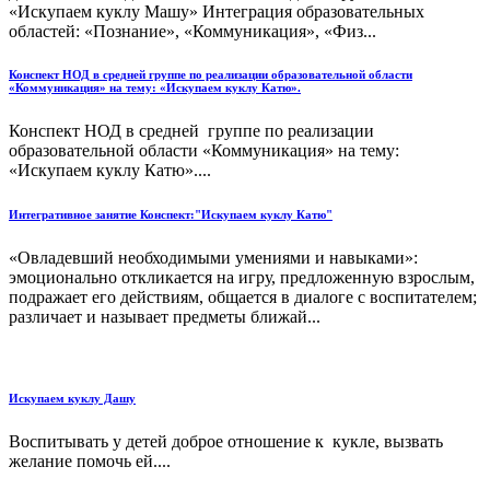
«Искупаем куклу Машу» Интеграция образовательных
областей: «Познание», «Коммуникация», «Физ...
Конспект НОД в средней группе по реализации образовательной области
«Коммуникация» на тему: «Искупаем куклу Катю».
Конспект НОД в средней группе по реализации
образовательной области «Коммуникация» на тему:
«Искупаем куклу Катю»....
Интегративное занятие Конспект:"Искупаем куклу Катю"
«Овладевший необходимыми умениями и навыками»:
эмоционально откликается на игру, предложенную взрослым,
подражает его действиям, общается в диалоге с воспитателем;
различает и называет предметы ближай...
Искупаем куклу Дашу
Воспитывать у детей доброе отношение к кукле, вызвать
желание помочь ей....