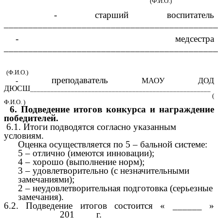
(Ф.И.О.)
- старший воспитатель
____________________________________________
- медсестра
____________________________________________
(Ф.И.О.)
преподаватель
-
МАОУ ДОД
ДЮСШ
_____________________________________________________
(
Ф.И.О. )
6. Подведение итогов конкурса и награждение
победителей.
6.1. Итоги подводятся согласно указанным
условиям.
Оценка осуществляется по 5 – бальной системе:
5 – отлично (имеются инновации);
4 – хорошо (выполнение норм);
3 – удовлетворительно (с незначительными
замечаниями);
2 – неудовлетворительная подготовка (серьезные
замечания).
6.2. Подведение итогов состоится « ______ »
___________ 201____ г.