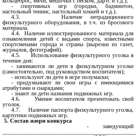
кольцеброс, мячи, мешочки с песком, дартс и т.д.);
- спортивных игр (городки, бадминтон,
настольный теннис, настольный хоккей и т.д.).
4.3. Наличие нетрадиционного
физкультурного оборудования, в т.ч. из бросового
материала.
4.4. Наличие иллюстрированного материала для
ознакомления детей с видами спорта, известными
спортсменами города и страны (вырезки из газет,
журналов, фотографий).
4.5. Использование физкультурного уголка в
течение дня:
- занимаются ли дети в физкультурном уголке
(самостоятельно, под руководством воспитателя);
- используют ли дети в игре полумаски;
- придумывают ли свои игры с имеющимися
атрибутами и снарядами;
- знают ли дети названия подвижных игр.
4.6. Умение воспитателя презентовать свой
уголок.
4.7. Наличие паспорта физкультурного уголка,
картотеки подвижных игр.
5. Состав жюри конкурса
- заведующий
____________________________________________