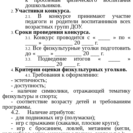
дошкольников.
Участники конкурса.
В конкурсе принимают участие
педагоги и родители воспитанников всех
возрастных групп ДОУ.
Сроки проведения конкурса.
Конкурс проводится с « ____ » по «
____ » __________ 20 ____ г.
Все физкультурные уголки подготовить
до « ____ » _________ 20 ___ г.
Подведение итогов « ____ »
__________ 20 ____ г.
Критерии оценки физкультурных уголков.
Требования к оформлению:
- эстетичность;
- доступность;
- наличие символики, отражающей тематику
физкультуры и спорта;
- соответствие возрасту детей и требованиям
программы.
4.2. Наличие атрибутов:
- для подвижных игр (полумаски);
- игр с прыжками (скакалки, плоские круги);
- игр с бросанием, ловлей, метанием (кегли,