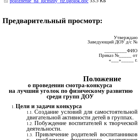
33.5 КБ
polozhenie_na_luchshiy_fiz.ugolok.doc
Предварительный просмотр:
Утверждаю
Заведующий ДОУ д/с №
_________ФИО
Приказ №_____
от
«___»_____ г.
Положение
о проведении смотра-конкурса
на лучший уголок по физическому развитию
среди групп ДОУ
Цели и задачи конкурса
Создание условий для самостоятельной
двигательной активности детей в группах.
Побуждение воспитателей к творческой
деятельности.
Привлечение родителей воспитанников
к проблемам физического воспитания