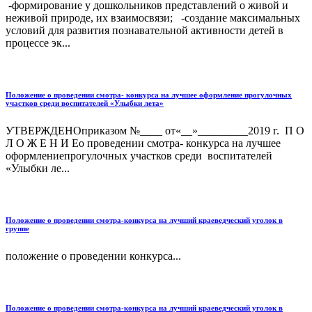
-формирование у дошкольников представлений о живой и
неживой природе, их взаимосвязи; -создание максимальных
условий для развития познавательной активности детей в
процессе эк...
Положение о проведении смотра- конкурса на лучшее оформление прогулочных
участков среди воспитателей «Улыбки лета»
УТВЕРЖДЕНОприказом №____ от«__»_________2019 г. П О
Л О Ж Е Н И Ео проведении смотра- конкурса на лучшее
оформлениепрогулочных участков среди воспитателей
«Улыбки ле...
Положение о проведении смотра-конкурса на лучший краеведческий уголок в
группе
положение о проведении конкурса...
Положение о проведении смотра-конкурса на лучший краеведческий уголок в