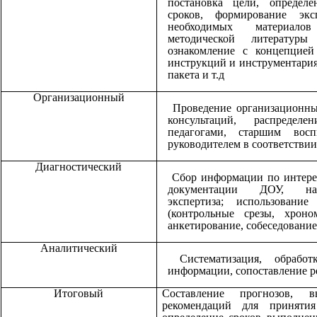
постановка цели, определе
сроков, формирование экс
необходимых материалов
методической литератур
ознакомление с концепцией
инструкций и инструментария
пакета и т.д
Организационный
Проведение организационны
консультаций, распредел
педагогами, старшим вос
руководителем в соответстви
Диагностический
Сбор информации по интере
документации ДОУ, набл
экспертиза; использование
(контрольные срезы, хроно
анкетирование, собеседование
Аналитический
Систематизация, обработ
информации, сопоставление ре
Итоговый
Составление прогнозов, 
рекомендаций для принятия