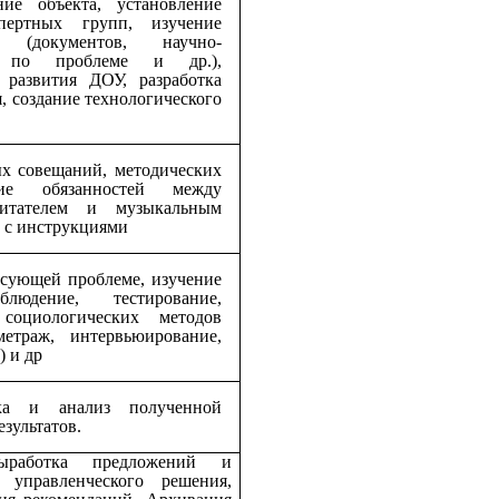
ние объекта, установление
пертных групп, изучение
 (документов, научно-
ы по проблеме и др.),
 развития ДОУ, разработка
, создание технологического
х совещаний, методических
ение обязанностей между
питателем и музыкальным
и с инструкциями
сующей проблеме, изучение
юдение, тестирование,
 социологических методов
метраж, интервьюирование,
) и др
ка и анализ полученной
зультатов.
выработка предложений и
 управленческого решения,