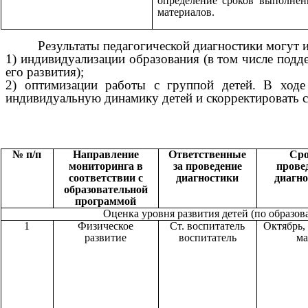
определение сроков выполнен
материалов.
Результаты педагогической диагностики могут 
1) индивидуализации образования (в том числе подд
его развития);
2) оптимизации работы с группой детей. В ходе 
индивидуальную динамику детей и скорректировать с
№ п/п
Направление
Ответственные
Ср
мониторинга в
за проведение
прове
соответствии с
диагностики
диагн
образовательной
программой
Оценка уровня развития детей (по образов
1
Физическое
Ст. воспитатель
Октябрь, 
развитие
воспитатель
м