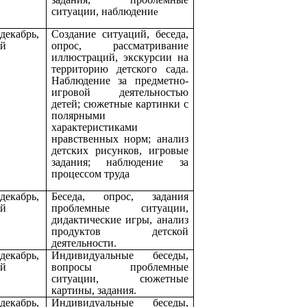
ситуации, наблюдени
е
декабрь,
Создание ситуаций, беседа,
ай
опрос, рассматривание
иллюстраций, экскурсии на
территорию детского сада.
Наблюдение за предметно-
игровой деятельностью
детей; сюжетные картинки с
полярными
характеристиками
нравственных норм; анализ
детских рисунков, игровые
задания; наблюдение за
процессом труда
декабрь,
Беседа, опрос, задания
ай
проблемные ситуации,
дидактические игры, анализ
продуктов детской
деятельности.
декабрь,
Индивидуальные беседы,
ай
вопросы проблемные
ситуации, сюжетные
картины, задания.
декабрь,
Индивидуальные беседы,