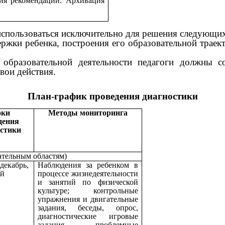
ия рекомендаций. Архивация
использоваться исключительно для решения следующих
ержки ребенка, построения его образовательной трае
образовательной деятельности педагоги должны со
вои действия.
План-график проведения диагностики
оки
Методы мониторинга
дения
остики
ательным областям)
декабрь,
Наблюдения за ребенком в
ай
процессе жизнедеятельности
и занятий по физической
культуре; контрольные
упражнения и двигательные
задания, беседы, опрос,
диагностические игровые
задания, проблемные