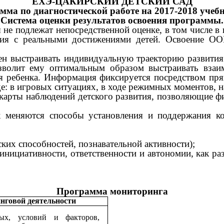
ЕХЭ-ЦАКИРСКИЙ ДЕТСКИЙ САД
мма по диагностической работе на 2017-2018 учебн
Система оценки результатов освоения программы.
е подлежат непосредственной оценке, в том числе в в
ния с реальными достижениями детей. Освоение О
ен выстраивать индивидуальную траекторию развития
зволит ему оптимальным образом выстраивать взаим
ия ребенка. Информация фиксируется посредством пря
де: в игровых ситуациях, в ходе режимных моментов, н
карты наблюдений детского развития, позволяющие 
к меняются способы установления и поддержания ко
тских способностей, познавательной активности);
й инициативности, ответственности и автономии, как р
Программа мониторинга
нговой деятельности
х, условий и факторов,