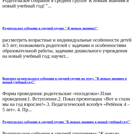
Родительское собрание в средней группе"К новым знаниям в
новый учебный год! "...
Родительское собрание в средней группе " К новым знаниям!"
рассмотреть возрастные и индивидуальные особенности детей
4-5 лет; познакомить родителей с задачами и особенностями
образовательной работы, задачами дошкольного учреждения
на новый учебный год; научит...
Конспект родительского собрания в средней группе на тему: "К новым знаниям в
новый учебный год!"
Форма проведения: родительские «посиделки».План
проведения:1. Вступление.2. Показ презентации «Вот и стали
мы на год взрослее!».3. Педагогический всеобуч «Ребёнок 4 –
5 лет». 4. Пр...
Родительское собрание в средней группе "К новым знаниям в новый учебный год!"
Родительское собрание в средней группетема: "К новым