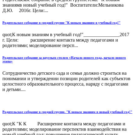
знаниямв новый учебный год!" Воспитатели:Мельникова
Д.Ю. 2016г. Цели:...
Родительское собрание в средней группе "К новым знаниям в учебный год!"
quot;К новым знаниям в учебный год!"_______________2017
г. Цели: расширение контакта между педагогами и
родителями; моделирование персп...
Родительское собрание за круглым столом «Начало нового года, начало нового
этапа»
Сотрудничество детского сада и семьи должно строиться на
понимании и утверждении позиции родителей как субъектов
целостного образовательного процесса, наряду с педагогами
и детьми....
Родительское собрание в средней группе. "К новым знаниям в новый учебный год!"
quot;К "К К Расширение контакта между педагогами и
родителями; моделирование перспектив взаимодействия на
новый учебный год; повышение педагогической культу...