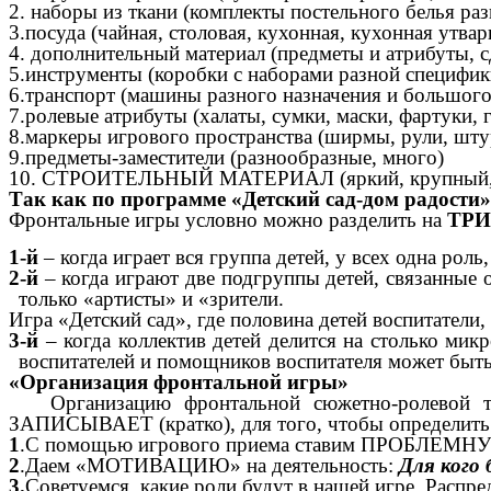
2. наборы из ткани (комплекты постельного белья раз
3.посуда (чайная, столовая, кухонная, кухонная утвар
4. дополнительный материал (предметы и атрибуты, 
5.инструменты (коробки с наборами разной специфик
6.транспорт (машины разного назначения и большого
7.ролевые атрибуты (халаты, сумки, маски, фартуки,
8.маркеры игрового пространства (ширмы, рули, шту
9.предметы-заместители (разнообразные, много)
10. СТРОИТЕЛЬНЫЙ МАТЕРИАЛ (яркий, крупный, раз
Так как по программе «Детский сад-дом радости» 
Фронтальные игры условно можно разделить на
ТРИ
1-й
– когда играет вся группа детей, у всех одна ро
2-й
– когда играют две подгруппы детей, связанные од
только «артисты» и «зрители.
Игра «Детский сад», где половина детей воспитатели
3-й
– когда коллектив детей делится на столько мик
воспитателей и помощников воспитателя может быт
«Организация фронтальной игры»
Организацию фронтальной сюжетно-ролевой твор
ЗАПИСЫВАЕТ (кратко), для того, чтобы определить у
1
.С помощью игрового приема ставим ПРОБЛЕМНУЮ
2
.Даем «МОТИВАЦИЮ» на деятельность:
Для кого
3.
Советуемся, какие роли будут в нашей игре. Распр