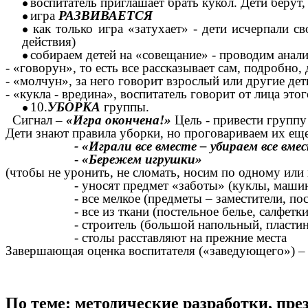
воспитатель приглашает брать кукол. Дети берут, 
игра
РАЗВИВАЕТСЯ
как только игра «затухает» - дети исчерпали с
действия)
собираем детей на «совещание» - проводим анал
- «говорун», то есть все рассказывает сам, подробно
- «молчун», за него говорит взрослый или другие де
- «кукла - вредина», воспитатель говорит от лица это
10.
УБОРКА
группы.
Сигнал –
«Игра окончена!»
Цель - привести группу
Дети знают правила уборки, но проговариваем их еще
- «Играли все вместе – убираем все вме
-
«Бережем игрушки»
(чтобы не уронить, не сломать, носим по одному или 
- уносят предмет «заботы» (куклы, маши
- все мелкое (предметы – заместители, пос
- все из ткани (постельное белье, салфетки, ск
- строитель (большой напольный, пластины 
- столы расставляют на прежние места
Завершающая оценка воспитателя («заведующего») –
По теме: методические разработки, пр