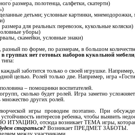
ного размера, полотенца, салфетки, скатерти)
ь)
сделанные детьми; условные картинки, мнемодорожки,
и)
 размера для реальных перевозок, кукольные коляски)
 головные уборы)
рвалы, скамейки, условные знаки)
ный по форме, по размерам, в большом количеств
в группах нет готовых наборов кукольной мебели, 
типа:
ль, каждый заботится только о своей игрушке. Например
ной целью. Ролей только две. Например, игра «Гости» 
, половина – помощники воспитателей.
рогрупп, сколько будет ролей. Игра заметно усложняе
ь множество других ролей.
ческой игры проводим поэтапно. При обсуждени
стойчивость интересов ребенка, чтобы выявить недос
 ИТУАЦИЮ, отсюда возникает ТЕМА игры, которая 
 будем стараться?
Возникает ПРЕДМЕТ ЗАБОТЫ.
еделяем между участниками.