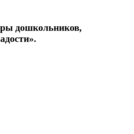
гры дошкольников,
адости».