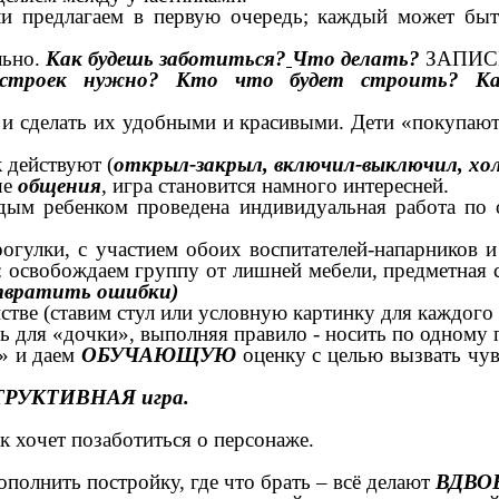
и предлагаем в первую очередь; каждый может быть
льно.
Как будешь заботиться?
Что делать?
ЗАПИС
остроек нужно? Кто что будет строить?
К
и сделать их удобными и красивыми. Дети «покупаю
 действуют (
открыл-закрыл, включил-выключил, хол
ше
общения
, игра становится намного интересней.
аждым ребенком проведена индивидуальная работа по
огулки, с участием обоих воспитателей-напарников 
 освобождаем группу от лишней мебели, предметная с
твратить ошибки)
стве (ставим стул или условную картинку для каждого 
ь для «дочки», выполняя правило - носить по одному 
е» и даем
ОБУЧАЮЩУЮ
оценку с целью вызвать чув
ТРУКТИВНАЯ игра.
к хочет позаботиться о персонаже.
дополнить постройку, где что брать – всё делают
ВДВО