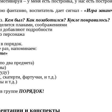
мотивируя – у меня есть постройка, у нас есть построй
вою фантазию, воспитатель дает сигнал -
«Игра закан
из.
Кем был? Как позаботился? Кукле понравилось?
, делится планами, соображениями
ти добавляют подробности
го персонажа
 в порядок.
 раз, напоминаем:
сте»
по два предмета)
ны)
уду)
атерти, фартучки, и т.д.)
и т.д.)
 в группе
ПОРЯДОК!
езентации и конспекты