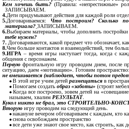
Кем хочешь быть?
(Правила: «непрестижные» рол
ЗАПИСЫВАЕМ.
4.
Дети придумывают действия для каждой роли отде
5.
Договариваемся:
Что построим? Сколько п
материала?
ЗАПИСЫВАЕМ.
6.
Выбираем материалы, чтобы дополнить постройки 
тебе нужен?
7.
Договариваются, какой предмет что обозначает, как
8.
Чем больше контактов и взаимодействий, тем боль
9.ИГРА
– время игры наступает тогда, когда с к
общения с персонажем.
Первую
фронтальную игру проводим днем, после пр
ситуацию, даем «мотивацию». Готовим пространство:
не вмешивается (наблюдает, чтобы потом предо
В этой игре учим детей
размещаться
в простран
Помогаем создать
образ «заботы»
(строят мебел
Когда все построено, зовем детей на «совещани
называем, хвалим
РЕЗУЛЬТАТ
.
Кукол никто не брал, это СТРОИТЕЛЬНО-КОНС
Вторую
игру проводим на следующий день.
накануне вечером обговариваем с каждым, кто ка
снова освобождаем пространство
все дети уже знают свое место, как строить, как 