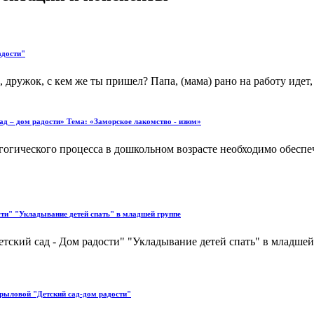
адости"
 дружок, с кем же ты пришел? Папа, (мама) рано на работу идет, 
д – дом радости» Тема: «Заморское лакомство - изюм»
огического процесса в дошкольном возрасте необходимо обеспеч
ти" "Укладывание детей спать" в младшей группе
кий сад - Дом радости" "Укладывание детей спать" в младшей 
Крыловой "Детский сад-дом радости"