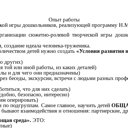
Опыт работы
кой игры дошкольников, реализующей программу Н.М
ганизации сюжетно-ролевой творческой игры дош
, создание идеала человека-труженика.
оличеством детей нужно создать
«Условия развития 
 о других)
 той или иной работы, из каких деталей)
лы и для чего они предназначены)
рез беседы, экскурсии, встречи с людьми разных профе
ботиться, что для них сделать)
удобно, безопасно, интересно)
 им оперировать)
 по подгруппам. Самое главное, научить детей
ОБЩА
 бывают взаимодействия и отношения: партнерские, др
щая среда».
ЭТО:
тные)