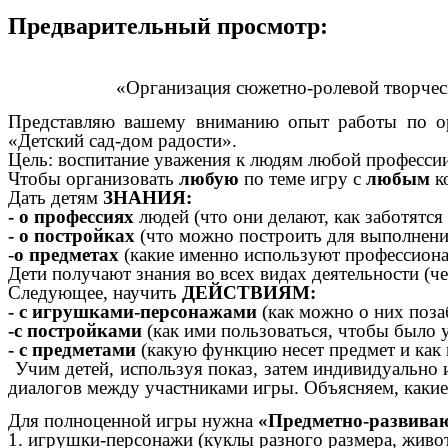
Предварительный просмотр:
«Организация сюжетно-ролевой творчес
Представляю вашему вниманию опыт работы по ор
«Детский сад-дом радости».
Цель: воспитание уважения к людям любой профессии
Чтобы организовать
любую
по теме игру с
любым
к
Дать детям
ЗНАНИЯ:
- о профессиях
людей (что они делают, как заботятся
- о постройках
(что можно построить для выполнения
-
о предметах
(какие именно используют профессиона
Дети получают знания во всех видах деятельности (че
Следующее, научить
ДЕЙСТВИЯМ:
- с игрушками-персонажами
(как можно о них поза
-с постройками
(как ими пользоваться, чтобы было 
- с предметами
(какую функцию несет предмет и как
Учим детей, используя показ, затем индивидуально и
диалогов между участниками игры. Объясняем, какие
Для полноценной игры нужна
«Предметно-развиваю
1. игрушки-персонажи (куклы разного размера, живо