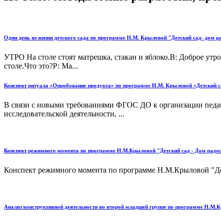
Один день из жизни детского сада по программе Н.М. Крыловой "Детский сад- дом р
УТРО На столе стоят матрешка, стакан и яблоко.В: Доброе утро,
столе.Что это?Р: Ма...
Конспект ритуала «Опробование продукта» по программе Н.М. Крыловой «Детский са
В связи с новыми требованиями ФГОС ДО к организации педаг
исследовательской деятельности, ...
Конспект режимного момента по программе Н.М.Крыловой "Детский сад - Дом радос
Конспект режимного момента по программе Н.М.Крыловой "Детс
Анализ конструктивной деятельности во второй младшей группе по программе Н.М.