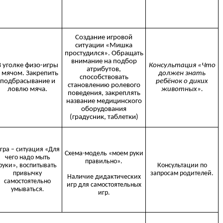
Создание игровой
ситуации «Мишка
простудился». Обращать
внимание на подбор
В уголке физо-игры
Консультация «Что
атрибутов,
с мячом. Закрепить
должен знать
способствовать
подбрасывание и
ребёнок о диких
становлению ролевого
ловлю мяча.
животных».
поведения, закреплять
название медицинского
оборудования
(градусник, таблетки)
гра – ситуация «Для
Схема-модель «моем руки
чего надо мыть
правильно».
руки», воспитывать
Консультации по
привычку
запросам родителей.
Наличие дидактических
самостоятельно
игр для самостоятельных
умываться
.
игр.