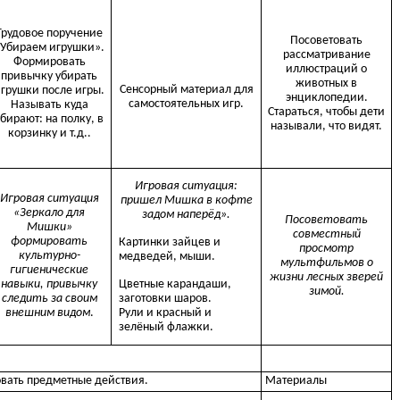
Трудовое поручение
Посоветовать
«Убираем игрушки».
рассматривание
Формировать
иллюстраций о
привычку убирать
животных в
Сенсорный материал для
грушки после игры.
энциклопедии.
самостоятельных игр.
Называть куда
Стараться, чтобы дети
убирают: на полку, в
называли, что видят.
корзинку и т.д..
Игровая ситуация:
Игровая ситуация
пришел Мишка в кофте
«Зеркало для
задом наперёд».
Посоветовать
Мишки»
совместный
формировать
Картинки зайцев и
просмотр
культурно-
медведей, мыши.
мультфильмов о
гигиенические
жизни лесных зверей
Цветные карандаши,
навыки, привычку
зимой.
заготовки шаров.
следить за своим
Рули и красный и
внешним видом
.
зелёный флажки.
овать предметные действия.
Материалы