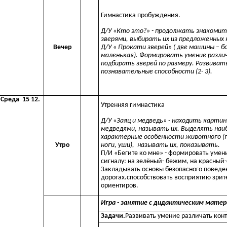
Гимнастика пробуждения.
Д/У «Кто это?» - продолжать знакомит
зверями, выбирать их из предложенных к
Д/У « Прокати зверей» ( две машины – б
Вечер
маленькая). Формировать умение различ
подбирать зверей по размеру. Развиват
познавательные способности (2- 3).
Среда 15 12.
Утренняя гимнастика
Д/У «Заяц и медведь» - находить картин
медведями, называть их. Выделять наи
характерные особенности животного (г
ноги, уши), называть их, показывать.
Утро
П/И «Бегите ко мне» - формировать умен
сигналу: на зелёный- бежим, на красный-
Закладывать основы безопасного поведе
дорогах.способствовать восприятию зри
ориентиров.
Игра - занятие с дидактическим матер
Задачи.
Развивать умение различать кон