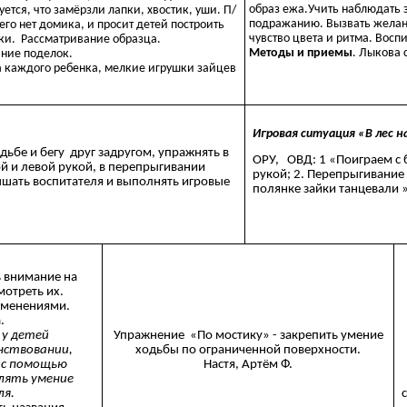
образ ежа.Учить наблюдать з
тся, что замёрзли лапки, хвостик, уши. П/
подражанию. Вызвать желан
него нет домика, и просит детей построить
чувство цвета и ритма. Восп
йки. Рассматривание образца.
Методы и приемы
. Лыкова с
ание поделок.
а каждого ребенка, мелкие игрушки зайцев
Игровая ситуация «В лес н
дьбе и бегу друг задругом, упражнять в
ОРУ, ОВД: 1 «Поиграем с 
й и левой рукой, в перепрыгивании
рукой; 2. Перепрыгивание 
ышать воспитателя и выполнять игровые
полянке зайки танцевали 
ь внимание на
мотреть их.
зменениями.
.
 у детей
Упражнение «По мостику» - закрепить умение
нствовании,
ходьбы по ограниченной поверхности.
и с помощью
Настя, Артём Ф.
плять умение
ля.