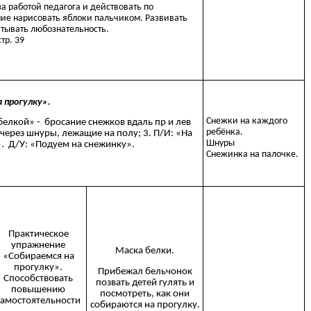
а работой педагога и действовать по
ие нарисовать яблоки пальчиком. Развивать
итывать любознательность.
тр. 39
а прогулку».
Снежки на каждого
белкой» - бросание снежков вдаль пр и лев
ребёнка.
через шнуры, лежащие на полу; 3. П/И: «На
Шнуры
». Д/У: «Подуем на снежинку».
Снежинка на палочке.
Практическое
упражнение
Маска белки.
«Собираемся на
прогулку».
Прибежал бельчонок
Способствовать
позвать детей гулять и
повышению
посмотреть, как они
самостоятельности
собираются на прогулку.