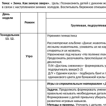
Тема: « Зима. Как зимую звери».
Цель: Познакомить детей с дикими ж
в связи с наступлением зимних холодов. Воспитывать бережное отноше
День
недели
Режим
Групповая, подгруппов
Понедельник
Утренняя гимнастика
13. 12.
Рассмотрение альбома «Дикие животны
лесными животными, узнавать их на ка
стараться их назвать.
Упражнение под музыку «На полянке тан
Утро
Продолжать разучивать простейшие т
движения.
П/И «Достань снежинку»- формировать 
подпрыгивать вверх(1-2)
Д/У « Оденем куклу» - подбирать бант и 
одинакового цвета для бумажной куклы 
Игры со строительным материалом «
Задачи.
Продолжать формировать умение
правильно называть необходимые детали
Формирование у детей привычку убирать 
развитию игровых навыков.
Методы и приемы.
Уточнить с детьми, ч