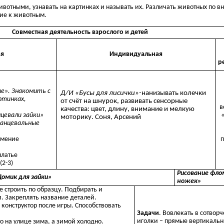
ивотными, узнавать на картинках и называть их. Различать животных по 
ние к животным.
Совместная деятельность взрослого и детей
ая
Индивидуальная
р
е». Знакомить с
Д/И «Бусы для лисички»-
нанизывать колечки
ртинках,
от счёт на шнурок, развивать сенсорные
в
качества: цвет, длину, внимание и мелкую
цевали зайки»
моторику. Соня, Арсений
анцевальные
умение
п
платье
(2-3)
Рисование фло
Домик для зайки»
ножек»
 строить по образцу. Подбирать и
. Закреплять название деталей.
конструктор после игры. Способствовать
Задачи
. Вовлекать в сотвор
иголки – прямые вертикальн
то на улице зима, а зимой холодно.