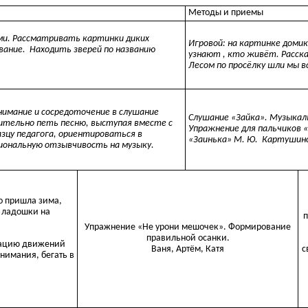
Методы и приемы
и. Рассматривать картинки диких
Игровой: на картинке домик
вание. Находить зверей по названию
узнают , кто живёт. Расск
Лесом по просёлку шли мы вс
нимание и сосредоточение в слушание
Слушание «Зайка». Музыкал
ительно петь песню, выступая вместе с
Упражнение для пальчиков «З
зцу педагога, ориентироваться в
«Заинька» М. Ю. Картушин
иональную отзывчивость на музыку.
о пришла зима,
ь ладошки на
п
Упражнение «Не урони мешочек». Формирование
правильной осанки.
инацию движений
Ваня, Артём, Катя
с
нимания, бегать в