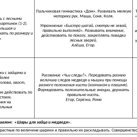
Пальчиковая гимнастика «Дом». Развивать мелкую
моторику рук. Маша, Соня, Коля.
ь с лесными
артинок (1-2).
Упражнение «Быстро шагай, смотри не зевай,
ольшая и
правильно выполняй». Развивать внимание,
и
ать по размеру и
действовать по показу, закреплять повадки
ь
лесных зверей.
Алёша, Егор.
ки с зайцами и
Рисование «Чьи следы?». Передавать разную
более
величину следов медведя и мышки при помощи
олова, хвост,
разного положения кисти (кончиком и плашмя).
Формировать положительные эмоции, держать
ие действовать по
правильно кисть.
стоим.
Егор, Серёжа, Рома
ния на
тельных
иалом: «Шары для зайца и медведя».
трастные по величине шарики и правильно их раскладывать. Совершенств