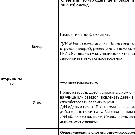
Отметить, во что одеты дети. Закрепи
зимней одежды.
Гимнастика пробуждения.
Д/И «Что изменилось?». Закреплять
Вечер
игрушек-зверей, развивать внимание
П/И «Я лошадка – круглый бок» - разви
запоминать текст стихотворения.
Вторник 14.
Утренняя гимнастика
12.
Приветствовать детей, спросить с кем он
на улице или светло? - вовлекать детей 
способствовать развитию речи.
Утро
Д/И «День и ночь». Познакомить с прави
действовать по сигналу. Развивать вним
Д/И «Кто, где живёт». Продолжать зн
дикими животными.
Ориентировка в окружающем и развити