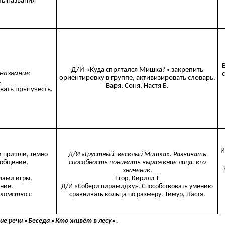
ть названия
Д/И «Куда спрятался Мишка?» закрепить
 название
ориентировку в группе, активизировать словарь.
.
Варя, Соня, Настя Б.
вать прыгучесть,
И
и пришли, темно
Д/И «Грустный, веселый Мишка». Развивать
в общение,
способность понимать выражение лица, его
значение
.
лами игры,
Егор, Кирилл Т
ание.
Д/И «Собери пирамидку». Способствовать умению
акомство с
сравнивать кольца по размеру. Тимур, Настя.
е речи «Беседа «Кто живёт в лесу».