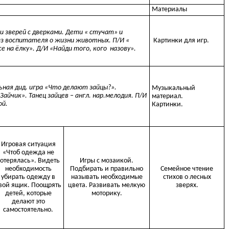
Материалы
и зверей с дверками. Дети « стучат» и
аз воспитателя о жизни животных. П/И «
Картинки для игр.
е на ёлку». Д/И «Найди того, кого назову».
ьная дид. игра «Что делают зайцы?».
Музыкальный
айчик». Танец зайцев – англ. нар.мелодия. П/И
материал.
ой.
Картинки.
Игровая ситуация
«Чтоб одежда не
отерялась». Видеть
Игры с мозаикой.
необходимость
Подбирать и правильно
Семейное чтение
убирать одежду в
называть необходимые
стихов о лесных
вой ящик. Поощрять
цвета. Развивать мелкую
зверях.
детей, которые
моторику.
делают это
самостоятельно.