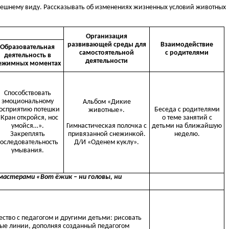
внешнему виду. Рассказывать об изменениях жизненных условий животных
Организация
развивающей среды для
Взаимодействие
Образовательная
самостоятельной
с родителями
деятельность в
деятельности
ежимных моментах
Способствовать
эмоциональному
Альбом «Дикие
осприятию потешки
Беседа с родителями
животные».
«Кран откройся, нос
о теме занятий с
Гимнастическая полочка с
умойся…».
детьми на ближайшую
привязанной снежинкой.
Закреплять
неделю.
Д/И «Оденем куклу».
оследовательность
умывания.
мастерами «Вот ёжик – ни головы, ни
чество с педагогом и другими детьми: рисовать
ые линии, дополняя созданный педагогом