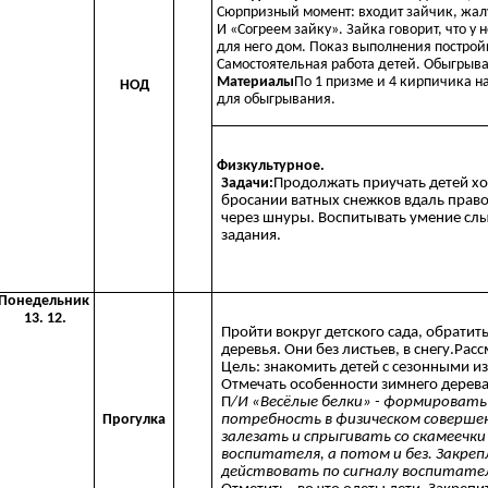
Сюрпризный момент: входит зайчик, жалуе
И «Согреем зайку». Зайка говорит, что у 
для него дом. Показ выполнения постро
Самостоятельная работа детей. Обыгрыв
Материалы
По 1 призме и 4 кирпичика н
НОД
для обыгрывания.
Физкультурное.
Задачи:
Продолжать приучать детей хо
бросании ватных снежков вдаль право
через шнуры. Воспитывать умение сл
задания.
Понедельник
13. 12.
Пройти вокруг детского сада, обратит
деревья. Они без листьев, в снегу.Расс
Цель: знакомить детей с сезонными и
Отмечать особенности зимнего дерева
П
/И «Весёлые белки» - формировать
Прогулка
потребность в физическом соверше
залезать и спрыгивать со скамеечк
воспитателя, а потом и без. Закре
действовать по сигналу воспитате