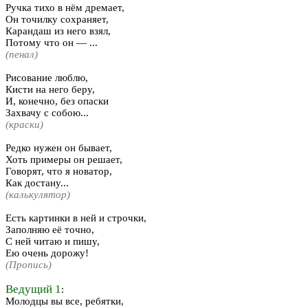
Ручка тихо в нём дремает,
Он точилку сохраняет,
Карандаш из него взял,
Потому что он — ...
(пенал)
Рисование люблю,
Кисти на него беру,
И, конечно, без опаски
Захвачу с собою...
(краски)
Редко нужен он бывает,
Хоть примеры он решает,
Говорят, что я новатор,
Как достану...
(калькулятор)
Есть картинки в ней и строчки,
Заполняю её точно,
С ней читаю и пишу,
Ею очень дорожу!
(Пропись)
Ведущий 1
:
Молодцы вы все, ребятки,