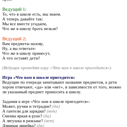
Ведущий 1
:
То, что в школе есть, мы знаем.
А теперь давайте так:
Мы все вместе угадаем,
Что же в школу брать нельзя?
Ведущий 2
:
Вам предметы назову,
Ну, а вы ответьте:
Что же в школу принесут,
А что оставят дети?
(Ведущие проводят игру «Что нам в школе пригодится»)
Игра «Что нам в школе пригодится»
Ведущие по очереди зачитывают название предметов, а дети
хором отвечают, «да» или «нет», в зависимости от того, можно
ли указанный предмет приносить в школу.
Задания к игре «Что нам в школе пригодится»:
Может, ручки и тетрадки?
(да)
А гантели для зарядки?
(нет)
Сменка яркая в руке?
(да)
А лягушка в рюкзаке?
(нет)
Длинная линейка?
(да)