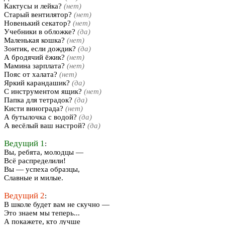
Кактусы и лейка?
(нет)
Старый вентилятор?
(нет)
Новенький секатор?
(нет)
Учебники в обложке?
(да)
Маленькая кошка?
(нет)
Зонтик, если дождик?
(да)
А бродячий ёжик?
(нет)
Мамина зарплата?
(нет)
Пояс от халата?
(нет)
Яркий карандашик?
(да)
С инструментом ящик?
(нет)
Папка для тетрадок?
(да)
Кисти винограда?
(нет)
А бутылочка с водой?
(да)
А весёлый ваш настрой?
(да)
Ведущий 1
:
Вы, ребята, молодцы —
Всё распределили!
Вы — успеха образцы,
Славные и милые.
Ведущий 2
:
В школе будет вам не скучно —
Это знаем мы теперь...
А покажете, кто лучше