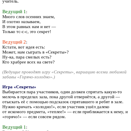
учитель.
Ведущий 1
:
Много слов осенних знаем,
И охотно называем,
В этом равных нам и нет —
Только тс-с-с, это секрет!
Ведущий 2
:
Кстати, вот идея есть:
Может, нам сыграть в «Секреты»?
Ну-ка, пара смелых есть?
Кто храбрее всех на свете?
(Ведущие проводят игру «Секреты», вариацию всеми любимой
забавы «Горячо-холодно».)
Игра «Секреты»
Выбирается пара участников, один должен спрятать какую-то
мелочь в пределах зала, пока другой отвернётся, а другой —
отыскать её с помощью подсказок спрятавшего и ребят в зале.
Нужно кричать «холодно!», если участник ушёл далеко
от искомого предмета, «теплее!» — если приближается к нему, и
«горячо!» — если совсем рядом.
Ведущий 1
: