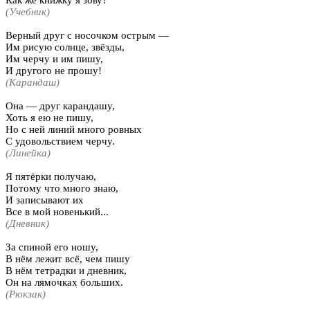
Как же книжку я зову?
(Учебник)
Верный друг с носочком острым —
Им рисую солнце, звёзды,
Им черчу и им пишу,
И другого не прошу!
(Карандаш)
Она — друг карандашу,
Хоть я ею не пишу,
Но с ней линий много ровных
С удовольствием черчу.
(Линейка)
Я пятёрки получаю,
Потому что много знаю,
И записывают их
Все в мой новенький...
(Дневник)
За спиной его ношу,
В нём лежит всё, чем пишу
В нём тетрадки и дневник,
Он на лямочках больших.
(Рюкзак)