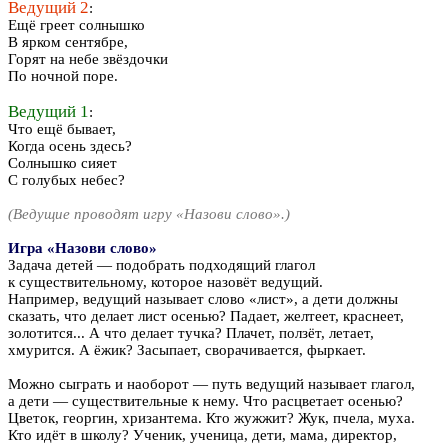
Ведущий 2
:
Ещё греет солнышко
В ярком сентябре,
Горят на небе звёздочки
По ночной поре.
Ведущий 1
:
Что ещё бывает,
Когда осень здесь?
Солнышко сияет
С голубых небес?
(Ведущие проводят игру «Назови слово».)
Игра «Назови слово»
Задача детей — подобрать подходящий глагол
к существительному, которое назовёт ведущий.
Например, ведущий называет слово «лист», а дети должны
сказать, что делает лист осенью? Падает, желтеет, краснеет,
золотится... А что делает тучка? Плачет, ползёт, летает,
хмурится. А ёжик? Засыпает, сворачивается, фыркает.
Можно сыграть и наоборот — путь ведущий называет глагол,
а дети — существительные к нему. Что расцветает осенью?
Цветок, георгин, хризантема. Кто жужжит? Жук, пчела, муха.
Кто идёт в школу? Ученик, ученица, дети, мама, директор,