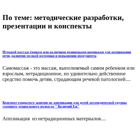
По теме: методические разработки,
презентации и конспекты
Игровой массаж ёжиком или колючими резиновыми шариками для активизации
речи, развития мелкой моторики и повышения иммунитета
Самомассаж - это массаж, выполняемый самим ребенком или
взрослым, нетрадиционное, но удивительно действенное
средство помочь детям, страдающим речевой патологией....
Конспект открытого занятия по аппликации для детей логопедической группы
старшего дошкольного возраста " Колючий Еж"
Аппликация из нетрадиционных материалов....