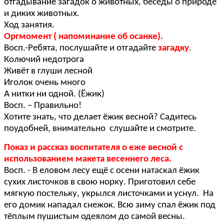
отгадывание загадок о животных, беседы о природе
и диких животных.
Ход занятия.
Оргмомент ( напоминание об осанке).
Восп.-Ребята, послушайте и отгадайте
загадку
.
Колючий недотрога
Живёт в глуши лесной
Иголок очень много
А нитки ни одной. (Ёжик)
Восп. – Правильно!
Хотите знать, что делает ёжик весной? Садитесь
поудобней, внимательно слушайте и смотрите.
Показ и рассказ воспитателя о еже весной с
использованием макета весеннего леса.
Восп. - В еловом лесу ещё с осени натаскал ёжик
сухих листочков в свою норку. Приготовил себе
мягкую постельку, укрылся листочками и уснул. На
его домик нападал снежок. Всю зиму спал ёжик под
тёплым пушистым одеялом до самой весны.