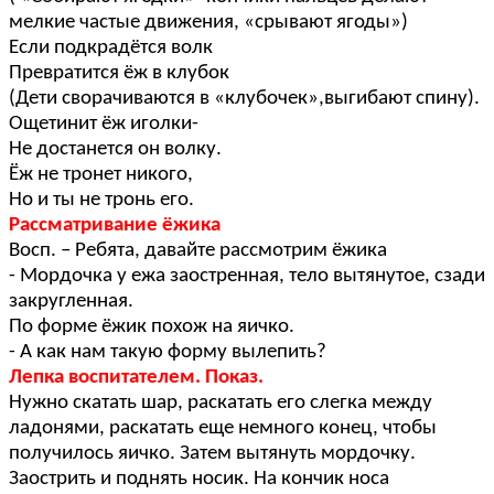
мелкие частые движения, «срывают ягоды»)
Если подкрадётся волк
Превратится ёж в клубок
(Дети сворачиваются в «клубочек»,выгибают спину).
Ощетинит ёж иголки-
Не достанется он волку.
Ёж не тронет никого,
Но и ты не тронь его.
Рассматривание ёжика
Восп. – Ребята, давайте рассмотрим ёжика
- Мордочка у ежа заостренная, тело вытянутое, сзади
закругленная.
По форме ёжик похож на яичко.
- А как нам такую форму вылепить?
Лепка воспитателем. Показ.
Нужно скатать шар, раскатать его слегка между
ладонями, раскатать еще немного конец, чтобы
получилось яичко. Затем вытянуть мордочку.
Заострить и поднять носик. На кончик носа