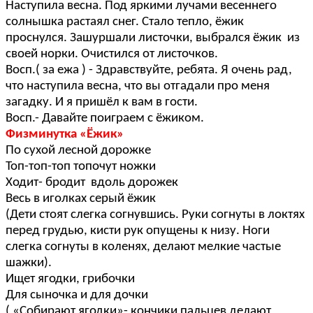
Наступила весна. Под яркими лучами весеннего
солнышка растаял снег. Стало тепло, ёжик
проснулся. Зашуршали листочки, выбрался ёжик из
своей норки. Очистился от листочков.
Восп.( за ежа ) - Здравствуйте, ребята. Я очень рад,
что наступила весна, что вы отгадали про меня
загадку. И я пришёл к вам в гости.
Восп.- Давайте поиграем с ёжиком.
Физминутка «Ёжик»
По сухой лесной дорожке
Топ-топ-топ топочут ножки
Ходит- бродит вдоль дорожек
Весь в иголках серый ёжик
(Дети стоят слегка согнувшись. Руки согнуты в локтях
перед грудью, кисти рук опущены к низу. Ноги
слегка согнуты в коленях, делают мелкие частые
шажки).
Ищет ягодки, грибочки
Для сыночка и для дочки
( «Собирают ягодки»- кончики пальцев делают