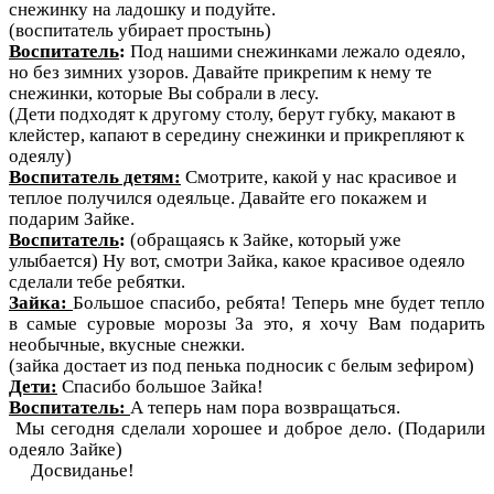
снежинку на ладошку и подуйте.
(воспитатель убирает простынь)
Воспитатель
:
Под нашими снежинками лежало одеяло,
но без зимних узоров. Давайте прикрепим к нему те
снежинки, которые Вы собрали в лесу.
(Дети подходят к другому столу, берут губку, макают в
клейстер, капают в середину снежинки и прикрепляют к
одеялу)
Воспитатель детям:
Смотрите, какой у нас красивое и
теплое получился одеяльце. Давайте его покажем и
подарим Зайке.
Воспитатель
:
(обращаясь к Зайке, который уже
улыбается) Ну вот, смотри Зайка, какое красивое одеяло
сделали тебе ребятки.
Зайка:
Большое спасибо, ребята! Теперь мне будет тепло
в самые суровые морозы За это, я хочу Вам подарить
необычные, вкусные снежки.
(зайка достает из под пенька подносик с белым зефиром)
Дети:
Спасибо большое Зайка!
Воспитатель:
А теперь нам пора возвращаться.
Мы сегодня сделали хорошее и доброе дело. (Подарили
одеяло Зайке)
Досвиданье!