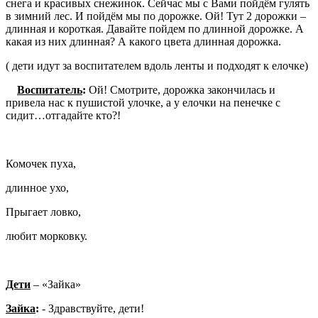
снега и красивых снежинок. Сейчас мы с Вами пойдём гулять
в зимний лес. И пойдём мы по дорожке. Ой! Тут 2 дорожки –
длинная и короткая. Давайте пойдем по длинной дорожке. А
какая из них длинная? А какого цвета длинная дорожка.
( дети идут за воспитателем вдоль ленты и подходят к елочке)
Воспитатель
:
Ой! Смотрите, дорожка закончилась и
привела нас к пушистой улочке, а у елочки на пенечке с
сидит…отгадайте кто?!
Комочек пуха,
длинное ухо,
Прыгает ловко,
любит морковку.
Дети
– «Зайка»
Зайка
:
- Здравствуйте, дети!