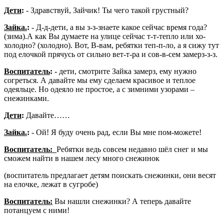
Дети
:
- Здравствуй, Зайчик! Ты чего такой грустный?
Зайка.
:
- Д-д-дети, а вы з-з-знаете какое сейчас время года?
(зима).А как Вы думаете на улице сейчас т-т-тепло или хо-
холодно? (холодно). Вот, В-вам, ребятки теп-п-ло, а я сижу тут
под елочкой прячусь от сильно вет-т-ра и сов-в-сем замерз-з-з.
Воспитатель
:
- дети, смотрите Зайка замерз, ему нужно
согреться. А давайте мы ему сделаем красивое и теплое
одеяльце. Но одеяло не простое, а с зимними узорами –
снежинками.
Дети
:
Давайте……
Зайка.
:
- Ой! Я буду очень рад, если Вы мне пом-можете!
Воспитатель:
Ребятки ведь совсем недавно шёл снег и мы
сможем найти в нашем лесу много снежинок
(воспитатель предлагает детям поискать снежинки, они весят
на елочке, лежат в сугробе)
Воспитатель:
Вы нашли снежинки? А теперь давайте
потанцуем с ними!