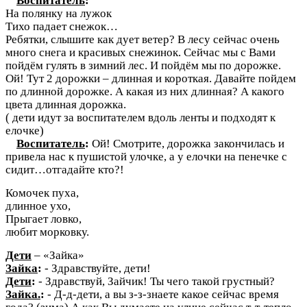
Воспитатель
:
На полянку на лужок
Тихо падает снежок…
Ребятки, слышите как дует ветер? В лесу сейчас очень
много снега и красивых снежинок. Сейчас мы с Вами
пойдём гулять в зимний лес. И пойдём мы по дорожке.
Ой! Тут 2 дорожки – длинная и короткая. Давайте пойдем
по длинной дорожке. А какая из них длинная? А какого
цвета длинная дорожка.
( дети идут за воспитателем вдоль ленты и подходят к
елочке)
Воспитатель
:
Ой! Смотрите, дорожка закончилась и
привела нас к пушистой улочке, а у елочки на пенечке с
сидит…отгадайте кто?!
Комочек пуха,
длинное ухо,
Прыгает ловко,
любит морковку.
Дети
– «Зайка»
Зайка
:
- Здравствуйте, дети!
Дети
:
- Здравствуй, Зайчик! Ты чего такой грустный?
Зайка.
:
- Д-д-дети, а вы з-з-знаете какое сейчас время