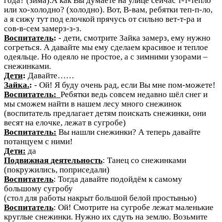
года? (зима).А как Вы думаете на улице сейчас т-т-тепло
или хо-холодно? (холодно). Вот, В-вам, ребятки теп-п-ло,
а я сижу тут под елочкой прячусь от сильно вет-т-ра и
сов-в-сем замерз-з-з.
Воспитатель
:
- дети, смотрите Зайка замерз, ему нужно
согреться. А давайте мы ему сделаем красивое и теплое
одеяльце. Но одеяло не простое, а с зимними узорами –
снежинками.
Дети
:
Давайте……
Зайка.
:
- Ой! Я буду очень рад, если Вы мне пом-можете!
Воспитатель:
Ребятки ведь совсем недавно шёл снег и
мы сможем найти в нашем лесу много снежинок
(воспитатель предлагает детям поискать снежинки, они
весят на елочке, лежат в сугробе)
Воспитатель:
Вы нашли снежинки? А теперь давайте
потанцуем с ними!
Дети:
да
Подвижная деятельность
: Танец со снежинками
(покружились, поприседали)
Воспитатель
: Тогда давайте подойдём к самому
большому сугробу
(стол для работы накрыт большой белой простынью)
Воспитатель
: Ой! Смотрите на сугробе лежат маленькие
круглые снежинки. Нужно их сдуть на землю. Возьмите