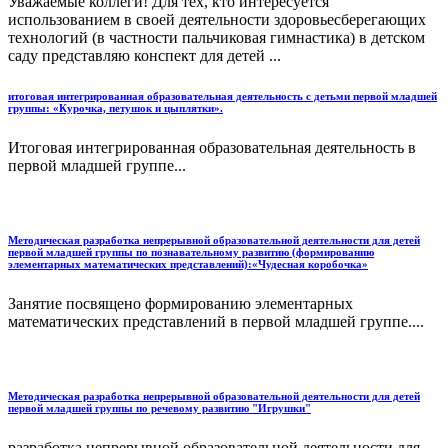
Уважаемые коллеги! Для тех, кто интересуется
использованием в своей деятельности здоровьесберегающих
технологий (в частности пальчиковая гимнастика) в детском
саду представляю конспект для детей ...
итоговая интегрированная образовательная деятельность с детьми первой младшей
группы: «Курочка, петушок и цыплятки».
Итоговая интегрированная образовательная деятельность в
первой младшей группе...
Методическая разработка непрерывной образовательной деятельности для детей
первой младшей группы по познавательному развитию (формированию
элементарных математических представлений):«Чудесная коробочка»
Занятие посвящено формированию элементарных
математических представлений в первой младшей группе....
Методическая разработка непрерывной образовательной деятельности для детей
первой младшей группы по речевому развитию "Игрушки"
разработка непрерывной образовательной деятельности для