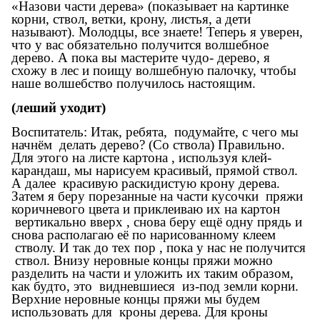
«Назови части дерева» (показывает на картинке
корни, ствол, ветки, крону, листья, а дети
называют). Молодцы, все знаете! Теперь я уверен,
что у вас обязательно получится волшебное
дерево. А пока вы мастерите чудо- дерево, я
схожу в лес и поищу волшебную палочку, чтобы
наше волшебство получилось настоящим.
(леший уходит)
Воспитатель: Итак, ребята, подумайте, с чего мы
начнём делать дерево? (Со ствола) Правильно.
Для этого на листе картона , используя клей-
карандаш, мы нарисуем красивый, прямой ствол.
А далее красивую раскидистую крону дерева.
Затем я беру порезанные на части кусочки пряжи
коричневого цвета и приклеиваю их на картон
вертикально вверх , снова беру ещё одну прядь и
снова располагаю её по нарисованному клеем
стволу. И так до тех пор , пока у нас не получится
ствол. Внизу неровные концы пряжи можно
разделить на части и уложить их таким образом,
как будто, это видневшиеся из-под земли корни.
Верхние неровные концы пряжи мы будем
использовать для кроны дерева. Для кроны