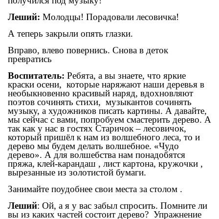
получился под музыку!
Леший:
Молодцы! Порадовали лесовичка!
А теперь закрыли опять глазки.
Вправо, влево повернись. Снова в деток
превратись
Воспитатель:
Ребята, а вы знаете, что яркие
краски осени, которые наряжают наши деревья в
необыкновенно красивый наряд, вдохновляют
поэтов сочинять стихи, музыкантов сочинять
музыку, а художников писать картины. А давайте,
мы сейчас с вами, попробуем смастерить дерево. А
так как у нас в гостях Старичок – лесовичок,
который пришёл к нам из волшебного леса, то и
дерево мы будем делать волшебное. «Чудо
дерево». А для волшебства нам понадобятся
пряжа, клей-карандаш , лист картона, кружочки ,
вырезанные из золотистой бумаги.
Занимайте поудобнее свои места за столом .
Леший
: Ой, а я у вас забыл спросить. Помните ли
вы из каких частей состоит дерево? Упражнение