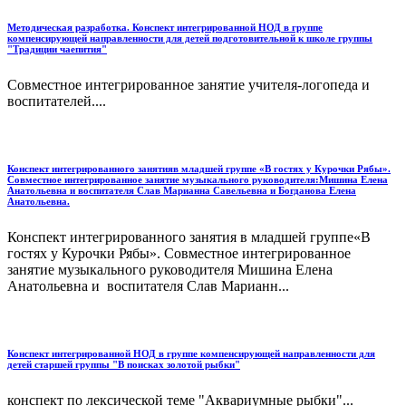
Методическая разработка. Конспект интегрированной НОД в группе
компенсирующей направленности для детей подготовительной к школе группы
"Традиции чаепития"
Совместное интегрированное занятие учителя-логопеда и
воспитателей....
Конспект интегрированного занятияв младшей группе «В гостях у Курочки Рябы».
Совместное интегрированное занятие музыкального руководителя:Мишина Елена
Анатольевна и воспитателя Слав Марианна Савельевна и Богданова Елена
Анатольевна.
Конспект интегрированного занятия в младшей группе«В
гостях у Курочки Рябы». Совместное интегрированное
занятие музыкального руководителя Мишина Елена
Анатольевна и воспитателя Слав Марианн...
Конспект интегрированной НОД в группе компенсирующей направленности для
детей старшей группы "В поисках золотой рыбки"
конспект по лексической теме "Аквариумные рыбки"...