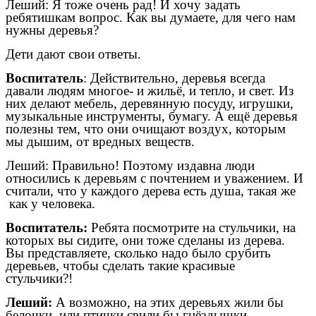
Леший: Я тоже очень рад! И хочу задать
ребятишкам вопрос. Как вы думаете, для чего нам
нужны деревья?
Дети дают свои ответы.
Воспитатель
: Действительно, деревья всегда
давали людям многое- и жильё, и тепло, и свет. Из
них делают мебель, деревянную посуду, игрушки,
музыкальные инструменты, бумагу. А ещё деревья
полезны тем, что они очищают воздух, которым
мы дышим, от вредных веществ.
Леший: Правильно! Поэтому издавна люди
относились к деревьям с почтением и уважением. И
считали, что у каждого дерева есть душа, такая же
как у человека.
Воспитатель:
Ребята посмотрите на стульчики, на
которых вы сидите, они тоже сделаны из дерева.
Вы представляете, сколько надо было срубить
деревьев, чтобы сделать такие красивые
стульчики?!
Леший:
А возможно, на этих деревьях жили бы
белочки, или птички свили бы гнёздышки.