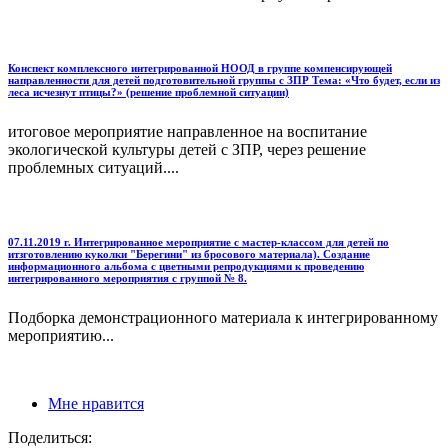
Конспект комплексного интегрированной НООД в группе компенсирующей
направленности для детей подготовительной группы с ЗПР Тема: «Что будет, если из
леса исчезнут птицы?» (решение проблемной ситуации)
итоговое мероприятие направленное на воспитание
экологической культуры детей с ЗПР, через решение
проблемных ситуаций....
07.11.2019 г. Интегрированное мероприятие с мастер-классом для детей по
итзготовлению куколки "Берегини" из бросового материала). Создание
информационного альбома с цветными репродукциями к проведению
интегрированного мероприятия с группой № 8.
Подборка демонстрационного материала к интегрированному
мероприятию...
Мне нравится
Поделиться: