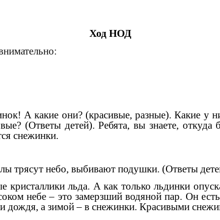
Ход НОД
 внимательно:
инок!
А
какие они? (красивые, разные). Какие у 
овые?
(Ответы детей). Ребята, вы знаете, откуда
тся снежинки.
елы трясут небо, выбивают подушки. (Ответы дете
 кристаллики льда. А как только льдинки опуска
оком небе – это замерзший водяной пар. Он ест
ли дождя, а зимой – в снежинки. Красивыми снеж