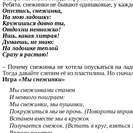
Ребята, снежинки не бывают одинаковые, у кажд
Опустись, снежинка,
На мою ладошку:
Кружишься давно ты,
Отдохни немножко!
Ишь, какая хитрая!
Думаешь, не знаю:
На ладошке теплой
Сразу я растаю!
– Почему снежинка не хотела опускаться на лад
Тогда давайте слепим её из пластилина.
Но сначал
Игра
«Мы снежинки»
Мы снежинками станем
И немного поиграем:
Мы снежинки, мы пушинки,
Покружиться мы не прочь
.
(Повороты вправо
Встанем вместе мы в кружок
Получается снежок
.
(Встать в круг, взяться 
Вправо полетел,