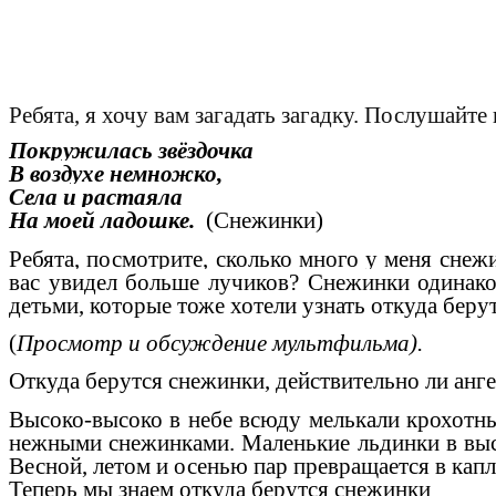
Ребята, я хочу вам загадать загадку. Послушайте
Покружилась звёздочка
В воздухе немножко,
Села и растаяла
На моей ладошке.
(Снежинки)
Ребята, посмотрите, сколько много у меня снеж
вас увидел больше лучиков? Снежинки одинак
детьми, которые тоже хотели узнать откуда беру
(
Просмотр и обсуждение мультфильма).
Откуда берутся снежинки, действительно ли анг
Высоко-высоко в небе всюду мелькали крохотные
нежными снежинками. Маленькие льдинки в выс
Весной, летом и осенью пар превращается в кап
Теперь мы знаем откуда берутся снежинки