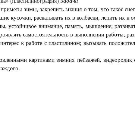
ка» (пластилинография) З
адачи
риметы зимы, закрепить знания о том, что такое снег
е кусочки, раскатывать их в колбаски, лепить их к о
, устойчивое внимание, память, мышление; развивать
оявлять самостоятельность в выполнении работы; разв
, интерес к работе с пластилином; вызывать положите
товленными картинами зимних пейзажей, видеоролик 
каждого.