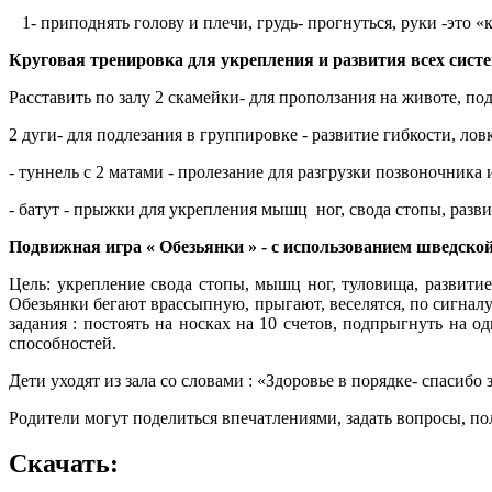
1- приподнять голову и плечи, грудь- прогнуться, руки -это «кры
Круговая тренировка для укрепления и развития всех сист
Расставить по залу 2 скамейки- для проползания на животе, п
2 дуги- для подлезания в группировке - развитие гибкости, ло
- туннель с 2 матами - пролезание для разгрузки позвоночника
- батут - прыжки для укрепления мышц ног, свода стопы, разв
Подвижная игра « Обезьянки » - с использованием шведской 
Цель: укрепление свода стопы, мышц ног, туловища, развитие
Обезьянки бегают врассыпную, прыгают, веселятся, по сигнал
задания : постоять на носках на 10 счетов, подпрыгнуть на 
способностей.
Дети уходят из зала со словами : «Здоровье в порядке- спасибо 
Родители могут поделиться впечатлениями, задать вопросы, по
Скачать: