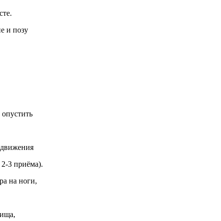
сте.
е и позу
 опустить
 движения
2-3 приёма).
ра на ноги,
вища,