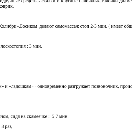
одручные средства- скалки и круглые палочки-каталочки диаметр
оврик.
«Колибри».Босиком делают самомассаж стоп 2-3 мин. ( имеет об
лоскостопия : 3 мин.
 «ладошкам» - одновременно разгружает позвоночник, происх
ом, сидя на скамеечке : 5-7 мин.
8 раз,