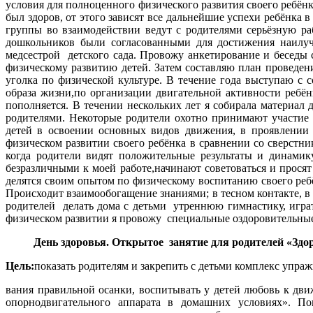
условия для полноценного физического развития своего ребёнка
был здоров, от этого зависят все дальнейшие успехи ребёнка 
группы во взаимодействии ведут с родителями серьёзную р
дошкольников были согласованными для достижения наилуч
медсестрой детского сада. Провожу анкетирование и беседы
физическому развитию детей. Затем составляю план проведен
уголка по физической культуре. В течение года выступаю с
образа жизни,по организации двигательной активности ребён
пополняется. В течении нескольких лет я собирала материал
родителями. Некоторые родители охотно принимают участие 
детей в освоении основных видов движения, в проявлении т
физическом развитии своего ребёнка в сравнении со сверстн
когда родители видят положительные результаты и динамик
безразличными к моей работе,начинают советоваться и прося
делятся своим опытом по физическому воспитанию своего ребё
Происходит взаимообогащение знаниями; в тесном контакте, в
родителей делать дома с детьми утреннюю гимнастику, игр
физическом развитии я провожу специальные оздоровительные 
День здоровья. Открытое занятие для родителей
«Здор
Цель:
показать родителям и закрепить с детьми комплекс упр
вания правильной осанки, воспитывать у детей любовь к дв
опорнодвигательного аппарата в домашних условиях». По