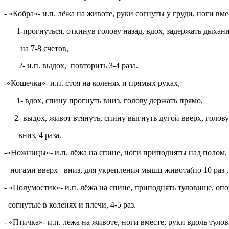
- «Кобра»- и.п. лёжа на животе, руки согнуты у груди, ноги вме
1-прогнуться, откинув голову назад, вдох, задержать дыхани
на 7-8 счетов,
2- и.п. выдох, повторить 3-4 раза.
-«Кошечка»- и.п. стоя на коленях и прямых руках,
1- вдох, спину прогнуть вниз, голову держать прямо,
2- выдох, живот втянуть, спину выгнуть дугой вверх, голову
вниз, 4 раза.
-«Ножницы»- и.п. лёжа на спине, ноги приподняты над полом,
ногами вверх –вниз, для укрепления мышц живота(по 10 раз , 
- «Полумостик»- и.п. лёжа на спине, приподнять туловище, опо
согнутые в коленях и плечи, 4-5 раз.
- «Птичка»- и.п. лёжа на животе, ноги вместе, руки вдоль туло