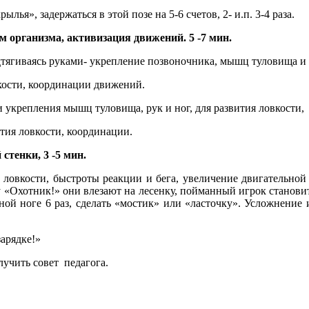
лья», задержаться в этой позе на 5-6 счетов, 2- и.п. 3-4 раза.
ем
организма, активизация движений. 5 -7 мин.
одтягиваясь руками- укрепление позвоночника, мышц туловища и 
вкости, координации движений.
 и укрепления мышц туловища, рук и ног, для развития ловкости,
ития ловкости, координации.
стенки, 3 -5 мин.
 ловкости, быстроты реакции и бега, увеличение двигательной 
у «Охотник!» они влезают на лесенку, пойманный игрок становит
одной ноге 6 раз, сделать «мостик» или «ласточку». Усложнени
зарядке!»
лучить совет педагога.