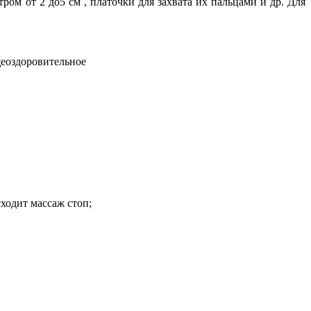
ом от 2 до5 см , платочки для захвата их пальцами и др. Для
щеоздоровительное
одит массаж стоп;