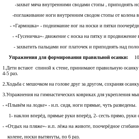
-захват мяча внутренними сводами стопы , приподнять ноги
-поглаживание ноги внутренним сводом стопы от колена вниз
- «Гармошка» - поднимание ног на носки и пятки поочерёдно и 
- «Гусеничка»- движение с носка на пятку и продвижение впе
- захватить пальцами ног платочек и приподнять над полом
Упражнения для формирования правильной осанки:
10 
1.Дети встают спиной к стене, принимают правильную осанку 
4-5 раз.
2.Ходьба с мешочком на голове друг за другом, сохраняя осанку
3.Упражнения на гимнастических ковриках для укрепления мы
- «Плывём на лодке» - и.п. сидя, ноги прямые, чуть разведены.
1- наклон вперёд, прямые руки вперёд, 2- сесть прямо, руки с
- «Отдых на пляже»- и.п. лёжа на животе, поочерёдное сгибани
колене, носки вытянуты, по 6 раз.