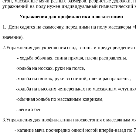
стоп, массажные мячи разных размеров, ребристые дорожки, п
упражнений на полу нужен индивидуальный гимнастический к
Упражнения для профилактики плоскостопия:
1. Дети садятся на скамеечку, перед ними на полу массажеры 
значение).
2.Упражнения для укрепления свода стопы и предупреждения п
- ходьба обычная, спина прямая, плечи расправлены,
-ходьба на носках, руки на поясе,
-ходьба на пятках, руки за спиной, плечи расправлены,
-ходьба на высоких четвереньках по массажным «ступням» и
-обычная ходьба по массажным коврикам,
- лёгкий бег.
3.Упражнения для профилактики плоскостопия с массажным мяч
- катание мяча поочерёдно одной ногой вперёд-назад по 7-