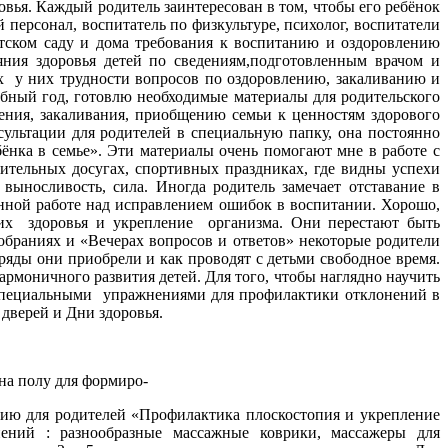
ровья. Каждый родитель заинтересован в том, чтобы его ребёнок
 персонал, воспитатель по физкультуре, психолог, воспитатели
тском саду и дома требования к воспитанию и оздоровлению
ния здоровья детей по сведениям,подготовленным врачом и
х у них трудности вопросов по оздоровлению, закаливанию и
ебный год, готовлю необходимые материалы для родительского
ения, закаливания, приобщению семьи к ценностям здорового
сультации для родителей в специальную папку, она постоянно
ёнка в семье». Эти материалы очень помогают мне в работе с
ительных досугах, спортивных праздниках, где видны успехи
выносливость, сила. Иногда родитель замечает отставание в
енной работе над исправлением ошибок в воспитании. Хорошо,
 их здоровья и укрепление организма. Они перестают быть
обраниях и «Вечерах вопросов и ответов» некоторые родители
ряды они приобрели и как проводят с детьми свободное время.
рмоничного развития детей. Для того, чтобы наглядно научить
 специальными упражнениями для профилактики отклонений в
дверей и Дни здоровья.
на полу для формиро-
цию для родителей «Профилактика плоскостопия и укрепление
нений : разнообразные массажные коврики, массажеры для