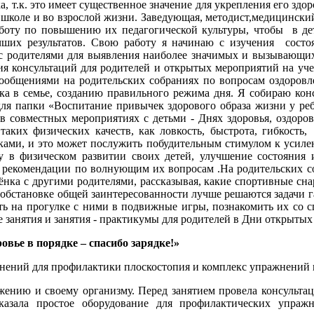
, т.к. это имеет существенное значение для укрепления его здо
в школе и во взрослой жизни. Заведующая, методист,медицинский
аботу по повышению их педагогической культуры, чтобы в де
ших результатов. Свою работу я начинаю с изучения состоя
 с родителями для выявления наиболее значимых и вызывающи
ия консультаций для родителей и открытых мероприятий на уч
 сообщениями на родительских собраниях по вопросам оздоровл
ка в семье, созданию правильного режима дня. Я собираю кон
 для папки «Воспитание привычек здорового образа жизни у реб
в совместных мероприятиях с детьми - Днях здоровья, оздоров
аких физических качеств, как ловкость, быстрота, гибкость, 
иками, и это может послужить побудительным стимулом к усил
у в физическом развитии своих детей, улучшение состояния
т рекомендации по волнующим их вопросам .На родительских с
нка с другими родителями, рассказывая, какие спортивные сна
 обстановке общей заинтересованности лучше решаются задачи га
ать на прогулке с ними в подвижные игры, познакомить их со
занятия и занятия - практикумы для родителей в Дни открытых 
овье в порядке – спасибо зарядке!»
ажнений для профилактики плоскостопия и комплекс упражнений 
ижению и своему организму. Перед занятием провела консульта
казала простое оборудование для профилактических упраж