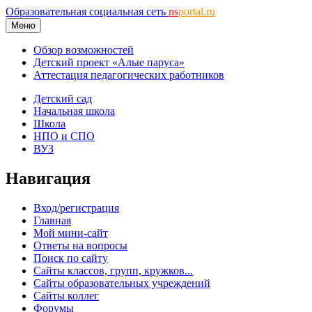
Образовательная социальная сеть
ns
portal.ru
Меню
Обзор возможностей
Детский проект «Алые паруса»
Аттестация педагогических работников
Детский сад
Начальная школа
Школа
НПО и СПО
ВУЗ
Навигация
Вход/регистрация
Главная
Мой мини-сайт
Ответы на вопросы
Поиск по сайту
Сайты классов, групп, кружков...
Сайты образовательных учреждений
Сайты коллег
Форумы