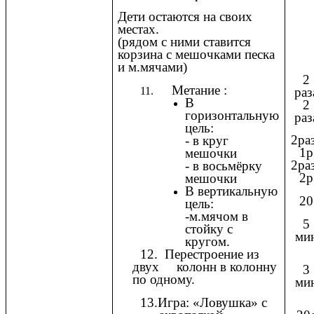
Дети остаются на своих
местах.
(рядом с ними ставится
корзина с мешочками песка
и м.мячами)
2
Метание :
раз
В
2
горизонтальную
раз
цель:
2ра
- в круг
1р
мешочки
2ра
- в восьмёрку
2р
мешочки
В вертикальную
20
цель:
-м.мячом в
5
стойку с
ми
кругом.
12. Перестроение из
двух колонн в колонну
3
по одному.
ми
13.Игра: «Ловушка» с