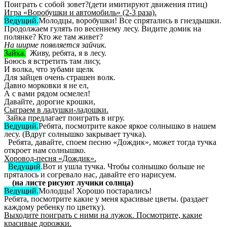
Поиграть с собой зовет?(дети имитируют движения птиц)
Игра «Воробушки и автомобиль» (2-3 раза).
Ведущий.
Молодцы, воробушки! Все спрятались в гнездышки.
Продолжаем гулять по весеннему лесу. Видите домик на
полянке? Кто же там живет?
На ширме появляется зайчик.
Зайка.
Живу, ребята, я в лесу.
Боюсь я встретить там лису,
И волка, что зубами щелк
Для зайцев очень страшен волк.
Давно морковки я не ел,
А с вами рядом осмелел!
Давайте, дорогие крошки,
Сыграем в ладушки-ладошки.
Зайка предлагает поиграть в игру.
Ведущий.
Ребята, посмотрите какое яркое солнышко в нашем
лесу. (Вдруг солнышко закрывает тучка).
Ребята, давайте, споем песню «Дождик», может тогда тучка
откроет нам солнышко.
Хоровод-песня «Дождик».
Ведущий
.Вот и ушла тучка. Чтобы солнышко больше не
пряталось и согревало нас, давайте его нарисуем.
(на листе рисуют лучики солнца)
Ведущий.
Молодцы! Хорошо постарались!
Ребята, посмотрите какие у меня красивые цветы. (раздает
каждому ребенку по цветку).
Выходите поиграть с ними на лужок. Посмотрите, какие
красивые дорожки.