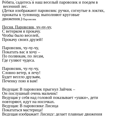
Ребята, садитесь в наш веселый паровозик и поедем в
весенний лес.
(Детки изображают паровозик: ручки, согнутые в локтях,
прижаты к туловищу, выполняют круговые
движения.)
Паровозик
Песня. Паровозик, чу-чу-чу,
С ветерком я прокачу.
Чтобы было веселей,
Прокачу своих друзей!
Паровозик, чу-чу-чу,
Покатать вас я хочу –
По полянкам, по лесам,
Где гуляют чудеса.
Паровозик, чу-чу-чу,
Словно ветер, я лечу!
Будет весело друзьям,
Печенку пою я вам!
Ведущая: В паровозик прыгнул Зайчик –
Он послушный очень мальчик!
Ведущая у себя над головой показывает «ушки», дети
повторяют, идут на носочках.
Ведущая: В паровозике Лисица
Покататься мастерица!
Ведущая изображает Лисицу: делает плавные движения