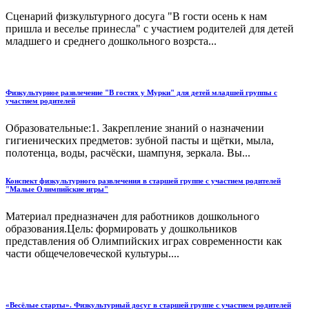
Сценарий физкультурного досуга "В гости осень к нам
пришла и веселье принесла" с участием родителей для детей
младшего и среднего дошкольного возрста...
Физкультурное развлечение "В гостях у Мурки" для детей младшей группы с
участием родителей
Образовательные:1. Закрепление знаний о назначении
гигиенических предметов: зубной пасты и щётки, мыла,
полотенца, воды, расчёски, шампуня, зеркала. Вы...
Конспект физкультурного развлечения в старшей группе с участием родителей
"Малые Олимпийские игры"
Материал предназначен для работников дошкольного
образования.Цель: формировать у дошкольников
представления об Олимпийских играх современности как
части общечеловеческой культуры....
«Весёлые старты». Физкультурный досуг в старшей группе с участием родителей