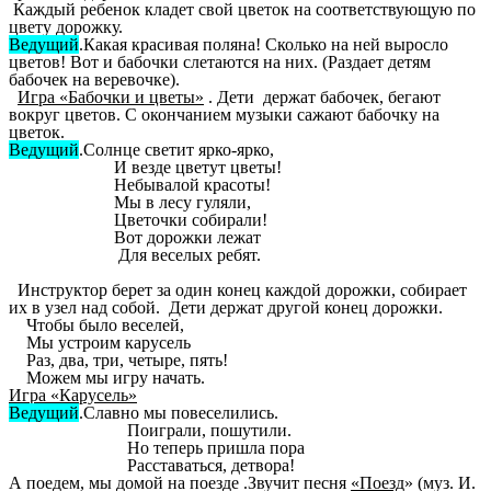
Каждый ребенок кладет свой цветок на соответствующую по
цвету дорожку.
Ведущий
.Какая красивая поляна! Сколько на ней выросло
цветов! Вот и бабочки слетаются на них. (Раздает детям
бабочек на веревочке).
Игра «Бабочки и цветы»
. Дети держат бабочек, бегают
вокруг цветов. С окончанием музыки сажают бабочку на
цветок.
Ведущий
.Солнце светит ярко-ярко,
И везде цветут цветы!
Небывалой красоты!
Мы в лесу гуляли,
Цветочки собирали!
Вот дорожки лежат
Для веселых ребят.
Инструктор берет за один конец каждой дорожки, собирает
их в узел над собой. Дети держат другой конец дорожки.
Чтобы было веселей,
Мы устроим карусель
Раз, два, три, четыре, пять!
Можем мы игру начать.
Игра «Карусель»
Ведущий
.Славно мы повеселились.
Поиграли, пошутили.
Но теперь пришла пора
Расставаться, детвора!
А поедем, мы домой на поезде .Звучит песня
«Поезд
» (муз. И.