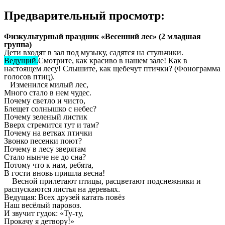
Предварительный просмотр:
Физкультурный праздник «Весенний лес» (2 младшая
группа)
Дети входят в зал под музыку, садятся на стульчики.
Ведущий.
Смотрите, как красиво в нашем зале! Как в
настоящем лесу! Слышите, как щебечут птички? (Фонограмма
голосов птиц).
Изменился милый лес,
Много стало в нем чудес.
Почему светло и чисто,
Блещет солнышко с небес?
Почему зеленый листик
Вверх стремится тут и там?
Почему на ветках птички
Звонко песенки поют?
Почему в лесу зверятам
Стало нынче не до сна?
Потому что к нам, ребята,
В гости вновь пришла весна!
Весной прилетают птицы, расцветают подснежники и
распускаются листья на деревьях.
Ведущая: Всех друзей катать повёз
Наш весёлый паровоз.
И звучит гудок: «Ту-ту,
Прокачу я детвору!»