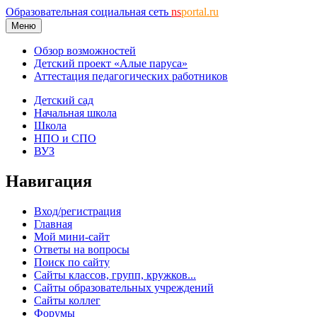
Образовательная социальная сеть
ns
portal.ru
Меню
Обзор возможностей
Детский проект «Алые паруса»
Аттестация педагогических работников
Детский сад
Начальная школа
Школа
НПО и СПО
ВУЗ
Навигация
Вход/регистрация
Главная
Мой мини-сайт
Ответы на вопросы
Поиск по сайту
Сайты классов, групп, кружков...
Сайты образовательных учреждений
Сайты коллег
Форумы