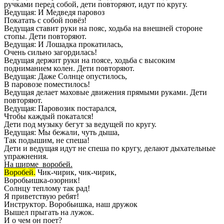
ручками перед собой, дети повторяют, идут по кругу.
Ведущая: И Медведя паровоз
Покатать с собой повёз!
Ведущая ставит руки на пояс, ходьба на внешней стороне
стопы. Дети повторяют.
Ведущая: И Лошадка прокатилась,
Очень сильно загордилась!
Ведущая держит руки на поясе, ходьба с высоким
подниманием колен. Дети повторяют.
Ведущая: Даже Солнце опустилось,
В паровозе поместилось!
Ведущая делает маховые движения прямыми руками. Дети
повторяют.
Ведущая: Паровозик постарался,
Чтобы каждый покатался!
Дети под музыку бегут за ведущей по кругу.
Ведущая: Мы бежали, чуть дыша,
Так подышим, не спеша!
Дети и ведущая идут не спеша по кругу, делают дыхательные
упражнения.
На ширме воробей.
Воробей.
Чик-чирик, чик-чирик,
Воробьишка-озорник!
Солнцу теплому так рад!
Я приветствую ребят!
Инструктор. Воробьишка, наш дружок
Вышел прыгать на лужок.
И о чем он поет?