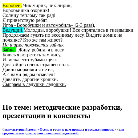
Воробей.
Чик-чирик, чик-чирик,
Воробьишка-озорник!
Солнцу теплому так рад!
Я приветствую ребят!
Игра «Воробушки и автомобиль» (2-3 раза).
Ведущий.
Молодцы, воробушки! Все спрятались в гнездышки.
Продолжаем гулять по весеннему лесу. Видите домик на
полянке? Кто же там живет?
На ширме появляется зайчик.
Зайка.
Живу, ребята, я в лесу.
Боюсь я встретить там лису,
И волка, что зубами щелк
Для зайцев очень страшен волк.
Давно морковки я не ел,
А с вами рядом осмелел!
Давайте, дорогие крошки,
Сыграем в ладушки-ладошки.
По теме: методические разработки,
презентации и конспекты
Физкультурный досуг «Осень в гости к нам пришла и веселье принесла» (для
средних и младших групп с участием родителей)