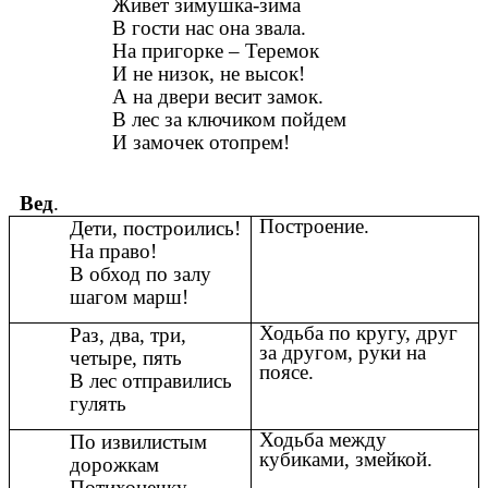
Живет зимушка-зима
В гости нас она звала.
На пригорке – Теремок
И не низок, не высок!
А на двери весит замок.
В лес за ключиком пойдем
И замочек отопрем!
Вед
.
Построение.
Дети, построились!
На право!
В обход по залу
шагом марш!
Ходьба по кругу, друг
Раз, два, три,
за другом, руки на
четыре, пять
поясе.
В лес отправились
гулять
Ходьба между
По извилистым
кубиками, змейкой.
дорожкам
Потихонечку