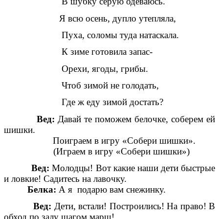
В шубку серую одеваюсь.
Я всю осень, дупло утепляла,
Пуха, соломы туда натаскала.
К зиме готовила запас-
Орехи, ягоды, грибы.
Чтоб зимой не голодать,
Где ж еду зимой достать?
Вед:
Давай те поможем белочке, соберем ей
шишки.
Поиграем в игру «Собери шишки».
(Играем в игру «Собери шишки»)
Вед:
Молодцы! Вот какие наши дети быстрые
и ловкие! Садитесь на лавочку.
Белка:
А я подарю вам снежинку.
Вед:
Дети, встали! Построились! На право! В
обход по залу шагом марш!