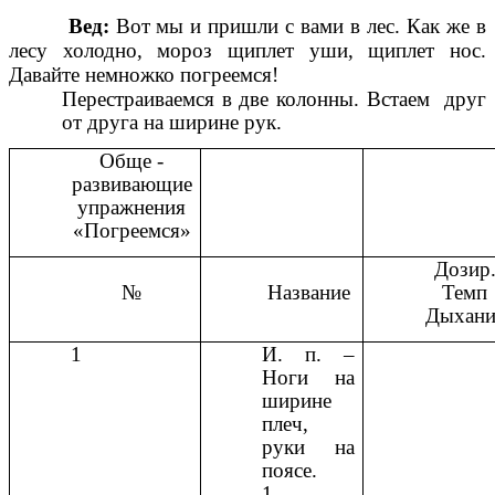
Вед:
Вот мы и пришли с вами в лес. Как же в
лесу холодно, мороз щиплет уши, щиплет нос.
Давайте немножко погреемся!
Перестраиваемся в две колонны. Встаем друг
от друга на ширине рук.
Обще -
развивающие
упражнения
«Погреемся»
Дозир
№
Название
Темп
Дыхани
1
И. п. –
Ноги на
ширине
плеч,
руки на
поясе.
1.-