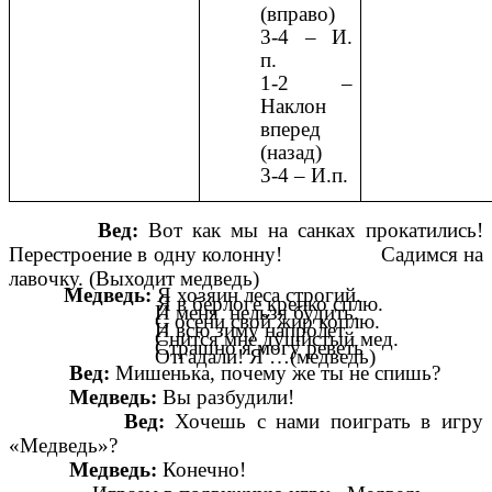
(вправо)
3-4 – И.
п.
1-2 –
Наклон
вперед
(назад)
3-4 – И.п.
Вед:
Вот как мы на санках прокатились!
Перестроение в одну колонну! Садимся на
лавочку. (Выходит медведь)
Медведь:
Я хозяин леса строгий.
Я в берлоге крепко сплю.
И меня нельзя будить.
С осени свой жир коплю.
И всю зиму напролет
Снится мне душистый мед.
Страшно я могу реветь
Отгадали! Я …(медведь)
Вед:
Мишенька, почему же ты не спишь?
Медведь:
Вы разбудили!
Вед:
Хочешь с нами поиграть в игру
«Медведь»?
Медведь:
Конечно!