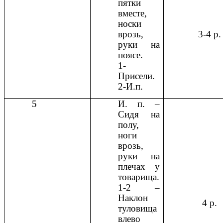
пятки
вместе,
носки
врозь,
3-4 р.
руки на
поясе.
1-
Присели.
2-И.п.
5
И. п. –
Сидя на
полу,
ноги
врозь,
руки на
плечах у
товарища.
1-2 –
Наклон
4 р.
туловища
влево