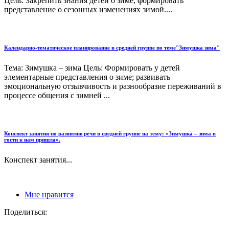
Цель: Закрепить знания детей о зиме, формировать
представление о сезонных изменениях зимой....
Календарно-тематическое планирование в средней группе по теме"Зимушка зима"
Тема: Зимушка – зима Цель: Формировать у детей
элементарные представления о зиме; развивать
эмоциональную отзывчивость и разнообразие переживаний в
процессе общения с зимней ...
Конспект занятия по развитию речи в средней группе на тему: «Зимушка – зима в
гости к нам пришла».
Конспект занятия...
Мне нравится
Поделиться: