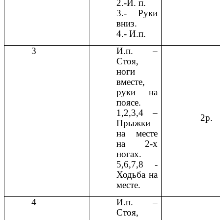
2.-И. п.
3.- Руки
вниз.
4.- И.п.
3
И.п. –
Стоя,
ноги
вместе,
руки на
поясе.
1,2,3,4 –
2р.
Прыжки
на месте
на 2-х
ногах.
5,6,7,8 -
Ходьба на
месте.
4
И.п. –
Стоя,