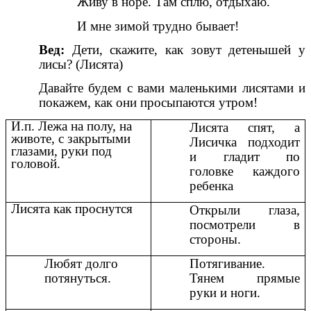
Живу в норе. Там сплю, отдыхаю.
И мне зимой трудно бывает!
Вед:
Дети, скажите, как зовут детенышей у
лисы? (Лисята)
Давайте будем с вами маленькими лисятами и
покажем, как они просыпаются утром!
И.п. Лежа на полу, на
Лисята спят, а
животе, с закрытыми
Лисичка подходит
глазами, руки под
и гладит по
головой.
головке каждого
ребенка
Лисята как проснутся
Открыли глаза,
посмотрели в
стороны.
Любят долго
Потягивание.
потянуться.
Тянем прямые
руки и ноги.