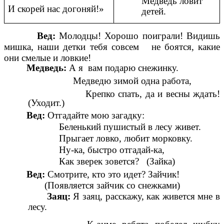
Медведь ловит
И скорей нас догоняй!»
детей.
Вед:
Молодцы! Хорошо поиграли! Видишь
мишка, наши детки тебя совсем не боятся, какие
они смелые и ловкие!
Медведь:
А я вам подарю снежинку.
Медведю зимой одна работа,
Крепко спать, да и весны ждать!
(Уходит.)
Вед:
Отгадайте мою загадку:
Беленький пушистый в лесу живет.
Прыгает ловко, любит морковку.
Ну-ка, быстро отгадай-ка,
Как зверек зовется? (Зайка)
Вед:
Смотрите, кто это идет? Зайчик!
(Появляется зайчик со снежками)
Заяц:
Я заяц, расскажу, как живется мне в
лесу.