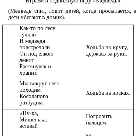
Играем в подвижную игру «Медведь».
(Медведь спит, ловит детей, когда просыпается, 
дети убегают в домик).
Как-то по лесу
гуляли
И медведя
повстречали
Ходьба по кругу,
Он под елкою
держась за руки.
лежит
Растянулся и
храпит.
Мы вокруг него
походим
Ходьба на носках.
Косолапого
разбудим.
«Ну-ка,
Погрозить
Мишенька,
пальцем.
вставай