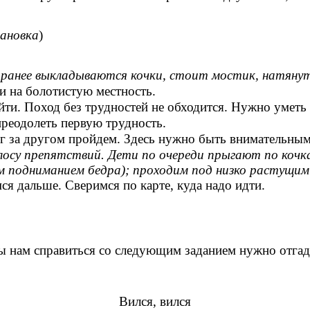
.
тановка
)
заранее выкладываются кочки, стоит мостик, натяну
и на болотистую местность.
йти. Поход без трудностей не обходится. Нужно уметь с
реодолеть первую трудность.
уг за другом пройдем. Здесь нужно быть внимательны
у препятствий. Дети по очереди прыгают по кочкам
м подниманием бедра); проходим под низко растущими
я дальше. Сверимся по карте, куда надо идти.
обы нам справиться со следующим заданием нужно отгад
Вился, вился