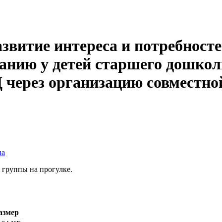
звитие интереса и потребност
анию у детей старшего дошколь
 через организацию совместной
на
 группы на прогулке.
азмер