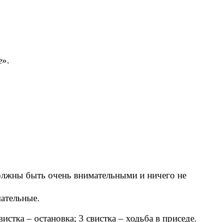
е».
должны быть очень внимательными и ничего не
мательные.
стка – остановка; 3 свистка – ходьба в приседе.