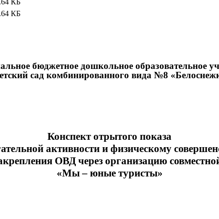
.64 КБ
.64 КБ
льное бюджетное дошкольное образовательное у
етский сад комбинированного вида №8 «Белоснеж
Конспект отрытого показа
игательной активности и физическому соверше
закрепления ОВД через организацию совместной
«Мы – юные туристы»