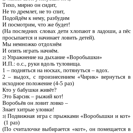
Тихо, мирно он сидит,
Не то дремлет, не то спит,
Подойдём к нему, разбудим
И посмотрим, что же будет!
(На последних словах дети хлопают в ладоши, а пёс
просыпается и начинает ловить детей).
Мы немножко отдохнём
И опять играть начнём.
Упражнение на дыхание «Воробышки»
И.П.: о.с., руки вдоль туловища.
1 – подняться на носках, потянуться – вдох.
2 – выдох, с произнесением «Чирик» вернуться в
исходное положение (4-5 раз)
Кто у бабушки живёт?
Это Барсик – рыжий кот!
Воробьёв он ловит ловко –
Знает хитрые уловки!
Подвижная игра с прыжками «Воробышки и кот»
(1 раз)
(По считалочке выбирается «кот», он помещается в