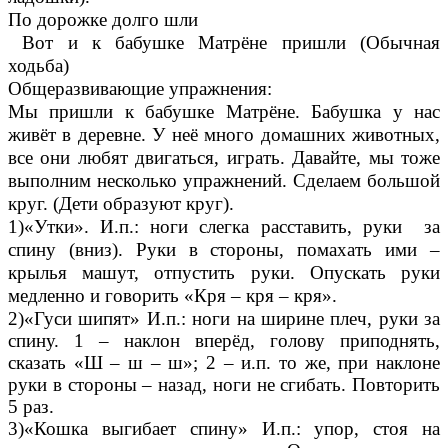
По дорожке долго шли
Вот и к бабушке Матрёне пришли (Обычная
ходьба)
Общеразвивающие упражнения:
Мы пришли к бабушке Матрёне. Бабушка у нас
живёт в деревне. У неё много домашних животных,
все они любят двигаться, играть. Давайте, мы тоже
выполним несколько упражнений. Сделаем большой
круг. (Дети образуют круг).
1)«Утки». И.п.: ноги слегка расставить, руки за
спину (вниз). Руки в стороны, помахать ими –
крылья машут, отпустить руки. Опускать руки
медленно и говорить «Кря – кря – кря».
2)«Гуси шипят» И.п.: ноги на ширине плеч, руки за
спину. 1 – наклон вперёд, голову приподнять,
сказать «Ш – ш – ш»; 2 – и.п. то же, при наклоне
руки в стороны – назад, ноги не сгибать. Повторить
5 раз.
3)«Кошка выгибает спину» И.п.: упор, стоя на