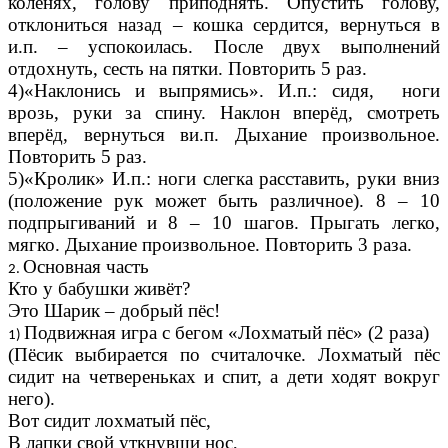
коленях, голову приподнять. Опустить голову,
отклониться назад – кошка сердится, вернуться в
и.п. – успокоилась. После двух выполнений
отдохнуть, сесть на пятки. Повторить 5 раз.
4)«Наклонись и выпрямись». И.п.: сидя, ноги
врозь, руки за спину. Наклон вперёд, смотреть
вперёд, вернуться ви.п. Дыхание произвольное.
Повторить 5 раз.
5)«Кролик» И.п.: ноги слегка расставить, руки вниз
(положение рук может быть различное). 8 – 10
подпрыгиваний и 8 – 10 шагов. Прыгать легко,
мягко. Дыхание произвольное. Повторить 3 раза.
Основная часть
Кто у бабушки живёт?
Это Шарик – добрый пёс!
Подвижная игра с бегом «Лохматый пёс» (2 раза)
(Пёсик выбирается по считалочке. Лохматый пёс
сидит на четвереньках и спит, а дети ходят вокруг
него).
Вот сидит лохматый пёс,
В лапки свой уткнувши нос,