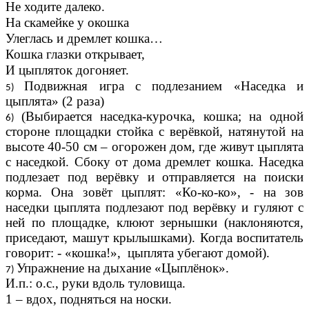
Не ходите далеко.
На скамейке у окошка
Улеглась и дремлет кошка…
Кошка глазки открывает,
И цыпляток догоняет.
Подвижная игра с подлезанием «Наседка и
цыплята» (2 раза)
(Выбирается наседка-курочка, кошка; на одной
стороне площадки стойка с верёвкой, натянутой на
высоте 40-50 см – огорожен дом, где живут цыплята
с наседкой. Сбоку от дома дремлет кошка. Наседка
подлезает под верёвку и отправляется на поиски
корма. Она зовёт цыплят: «Ко-ко-ко», - на зов
наседки цыплята подлезают под верёвку и гуляют с
ней по площадке, клюют зернышки (наклоняются,
приседают, машут крылышками). Когда воспитатель
говорит: - «кошка!», цыплята убегают домой).
Упражнение на дыхание «Цыплёнок».
И.п.: о.с., руки вдоль туловища.
1 – вдох, подняться на носки.