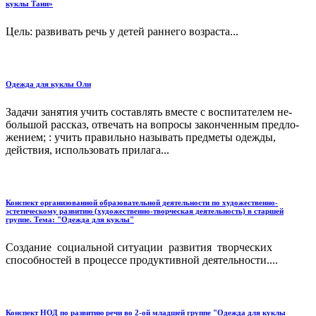
куклы Тани»
Цель: развивать речь у детей раннего возраста...
Одежда для куклы Оли
Задачи занятия учить составлять вместе с воспитателем не­
большой рассказ, отвечать на вопросы законченным предло­
жением; : учить правильно называть предметы одежды,
действия, использовать прилага...
Конспект организованной образовательной деятельности по художественно-
эстетическому развитию (художественно-творческая деятельность) в старшей
группе. Тема: "Одежда для куклы"
Создание социальной ситуации развития творческих
способностей в процессе продуктивной деятельности....
Конспект НОД по развитию речи во 2-ой младшей группе "Одежда для куклы