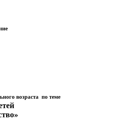
ние
ьного возраста по теме
етей
ство»