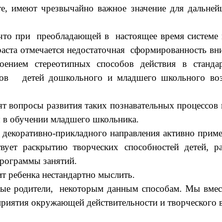
е, имеют чрезвычайно важное значение для дальней
то при преобладающей в настоящее время системе на
аста отмечается недостаточная сформированность вни
воением стереотипных способов действия в станда
ссов детей дошкольного и младшего школьного возр
просы развития таких познавательных процессов ка
облемы в обучении младшего школьника.
екоративно-прикладного направления активно приме
твует раскрытию творческих способностей детей, р
программы занятий.
 ребенка нестандартно мыслить.
е родители, некоторым данным способам. Мы вмест
приятия окружающей действительности и творческого 