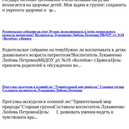
возлагается на здоровье детей. Моя задача в группе: сохранить
и укрепить здоровье и зр...
Родительское собрание на тему Нужно ли воспитывать в детях дошкольного
возраста патриотизм? Воспитатель Лукьяненко Любовь Петровна МБДОУ д/с №18
«Колобок» г.Брянск
Родительское собрание на темуНужно ли воспитывать в детях
дошкольного возраста патриотизм?Воспитатель Лукьяненко
Любовь ПетровнаМБДОУ д/с №18 «Колобок» г.БрянскЦель:
привлечь родителей к обсуждению во...
Прогулка-экскурсия в осенний лес "Удивительный мир природы" Старшая группа
Составила воспитатель Лукьяненко Любовь Петровна
Прогулка-экскурсия в осенний лес"Удивительный мир
природы"Старшая группаСоставила воспитатель Лукьяненко
Любовь ПетровнаЦель: 1. развивать умения видеть и
чувствовать кра...