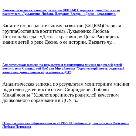
Занятие по познавательному развитию (ФЦКМ) Старшая группа Составила
воспитатель Лукьяненко Любовь Петровна Беседа . «Десна - красавица».
Занятие по познавательному развитию (ФЦКМ)Старшая
группаСоставила воспитатель Лукьяненко Любовь
ПетровнаБеседа . «Десна - красавица».Цель: Расширить
знания детей о реке Десне, о ее истории. Вызвать чу...
Аналитическая записка по результатам мониторинга мнения родителей детей
воспитателя Свиридовой Любови Михайловны "Удовлетворённость родителей
качеством дошкольного образования в ДОУ
Аналитическая записка по результатам мониторинга мнения
родителей детей воспитателя Свиридовой Любови
Михайловны "Удовлетворённость родителей качеством
дошкольного образования в ДОУ з...
Отчет по теме самообразования за 2019/2020 учебный год воспитателя Кочетовой
Любови Петровны