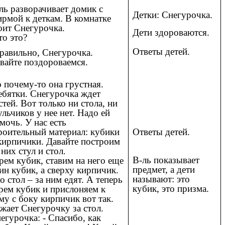
ль разворачивает домик с
Детки: Снегурочка.
рмой к деткам. В комнатке
оит Снегурочка.
Дети здороваются.
то это?
Ответы детей.
равильно, Снегурочка.
вайте поздороваемся.
 почему-то она грустная.
ебятки. Снегурочка ждет
стей. Вот только ни стола, ни
ульчиков у нее нет. Надо ей
мочь. У нас есть
роительный материал: кубики
Ответы детей.
кирпичики. Давайте построим
 них стул и стол.
В-ль показывает
рем кубик, ставим на него еще
предмет, а дети
ин кубик, а сверху кирпичик.
называют: это
о стол – за ним едят. А теперь
кубик, это призма.
рем кубик и прислоняем к
му с боку кирпичик вот так.
жает Снегурочку за стол.
егурочка: - Спасибо, как