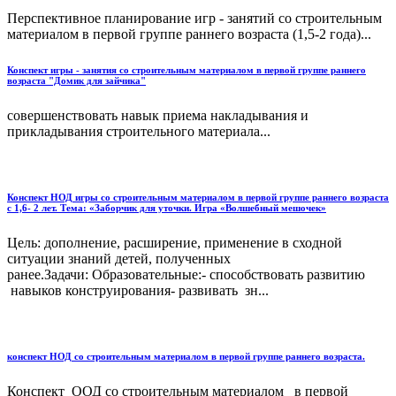
Перспективное планирование игр - занятий со строительным
материалом в первой группе раннего возраста (1,5-2 года)...
Конспект игры - занятия со строительным материалом в первой группе раннего
возраста "Домик для зайчика"
совершенствовать навык приема накладывания и
прикладывания строительного материала...
Конспект НОД игры со строительным материалом в первой группе раннего возраста
с 1,6- 2 лет. Тема: «Заборчик для уточки. Игра «Волшебный мешочек»
Цель: дополнение, расширение, применение в сходной
ситуации знаний детей, полученных
ранее.Задачи: Образовательные:- способствовать развитию
навыков конструирования- развивать зн...
конспект НОД со строительным материалом в первой группе раннего возраста.
Конспект ООД со строительным материалом в первой