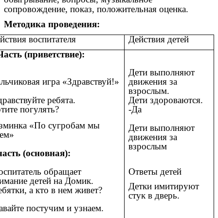
сопровождение, показ, положительная оценка.
Методика проведения:
йствия воспитателя
Действия детей
Часть (приветствие):
Дети выполняют
льчиковая игра «Здравствуй!»
движения за
взрослым.
дравствуйте ребята.
Дети здороваются.
тите погулять?
-Да
зминка «По сугробам мы
Дети выполняют
ем»
движения за
взрослым
часть (основная):
спитатель обращает
Ответы детей
имание детей на Домик.
Детки имитируют
ебятки, а кто в нем живет?
стук в дверь.
авайте постучим и узнаем.