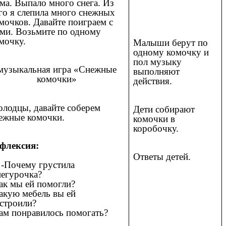
ма. Выпало много снега. Из
го я слепила много снежных
мочков. Давайте поиграем с
ми. Возьмите по одному
мочку.
Малыши берут по
одному комочку и
пол музыку
музыкальная игра «Снежные
выполняют
комочки»
действия.
лодцы, давайте соберем
Дети собирают
ежные комочки.
комочки в
коробочку.
флексия:
Ответы детей.
 -Почему грустила
егурочка?
ак мы ей помогли?
акую мебель вы ей
строили?
ам понравилось помогать?