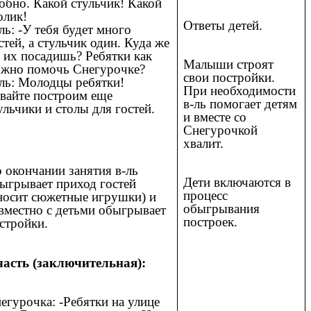
обно. Какой стульчик! Какой
олик!
Ответы детей.
ль: -У тебя будет много
стей, а стульчик один. Куда же
 их посадишь? Ребятки как
Малыши строят
жно помочь Снегурочке?
свои постройки.
ль: Молодцы ребятки!
При необходимости
вайте построим еще
в-ль помогает детям
ульчики и столы для гостей.
и вместе со
Снегурочкой
хвалит.
 окончании занятия в-ль
Дети включаются в
ыгрывает приход гостей
процесс
носит сюжетные игрушки) и
обыгрывания
вместно с детьми обыгрывает
построек.
стройки.
часть (заключительная):
егурочка: -Ребятки на улице