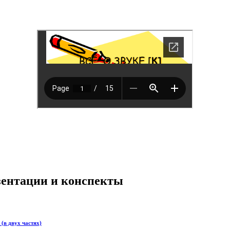
езентации и конспекты
 (в двух частях)