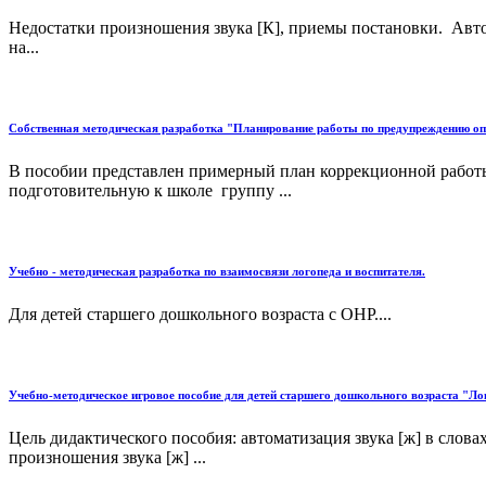
Недостатки произношения звука [К], приемы постановки. Авто
на...
Собственная методическая разработка "Планирование работы по предупреждению опти
В пособии представлен примерный план коррекционной работы
подготовительную к школе группу ...
Учебно - методическая разработка по взаимосвязи логопеда и воспитателя.
Для детей старшего дошкольного возраста с ОНР....
Учебно-методическое игровое пособие для детей старшего дошкольного возраста "Л
Цель дидактического пособия: автоматизация звука [ж] в слов
произношения звука [ж] ...