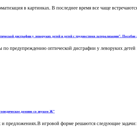
матизация в картинках. В последнее время все чаще встречаютс
ческой дисграфии у леворуких детей и детей с трудностями латерализации". Пособие д
 по предупреждению оптической дисграфии у леворуких детей 
огопедическое домино со звуком Ж"
ах и предложениях.В игровой форме решаются следующие задачи: