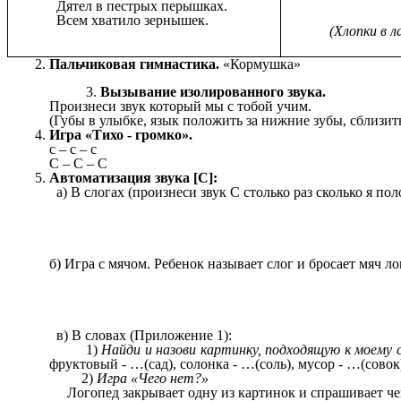
Дятел в пестрых перышках.
Всем хватило зернышек.
(Хлопки в л
Пальчиковая гимнастика.
«Кормушка»
Вызывание изолированного звука.
Произнеси звук который мы с тобой учим.
(Губы в улыбке, язык положить за нижние зубы, сблизит
Игра «Тихо - громко».
с – с – с
С – С – С
Автоматизация звука [С]:
а) В слогах (произнеси звук С столько раз сколько я пол
б) Игра с мячом. Ребенок называет слог и бросает мяч л
в) В словах (Приложение 1):
1)
Найди и назови картинку, подходящую к моему 
фруктовый - …(сад), солонка - …(соль), мусор - …(совок
2)
Игра «Чего нет?»
Логопед закрывает одну из картинок и спрашивает чего 