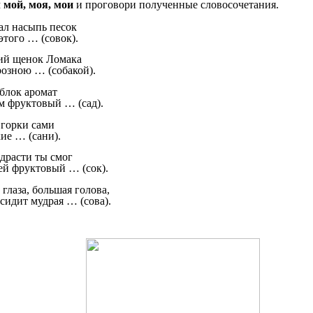
м
мой, моя, мои
и проговори полученные словосочетания.
сыпь песок
о … (совок).
енок Ломака
 … (собакой).
к аромат
уктовый … (сад).
ки сами
… (сани).
ти ты смог
ктовый … (сок).
 большая голова,
 мудрая … (сова).