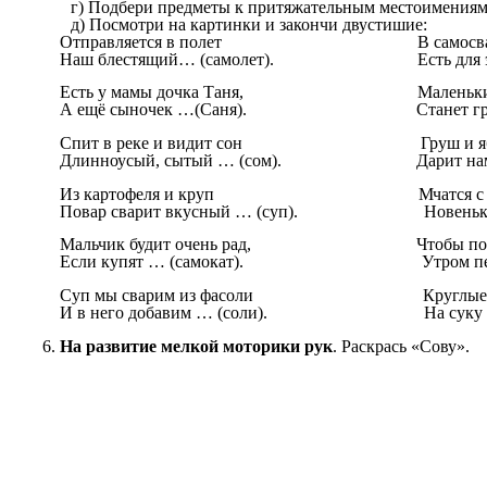
г) Подбери предметы к притяжательным местоимения
д) Посмотри на картинки и закончи двустишие:
Отправляется в полет В самосвал на
Наш блестящий… (самолет). Есть для этог
Есть у мамы дочка Таня, Маленький щ
А ещё сыночек …(Саня). Станет грозною
Спит в реке и видит сон Груш и ябло
Длинноусый, сытый … (сом). Дарит нам фр
Из картофеля и круп Мчатся с гор
Повар сварит вкусный … (суп). Новенькие 
Мальчик будит очень рад, Чтобы подрас
Если купят … (самокат). Утром пей фру
Суп мы сварим из фасоли Круглые глаза,
И в него добавим … (соли). На суку сидит
На развитие мелкой моторики рук
. Раскрась «Сову».