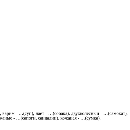
варим - …(суп), лает - …(собака), двухколёсный - …(самокат),
ожаные - …(сапоги, сандалии), кожаная - …(сумка).