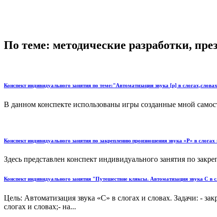
По теме: методические разработки, пр
Конспект индивидуального занятия по теме:"Автоматизация звука [р] в слогах,слова
В данном конспекте использованы игры созданные мной самостоя
Конспект индивидуального занятия по закреплению произношения звука «Р» в слогах 
Здесь представлен конспект индивидуального занятия по закреп
Конспект индивидуального занятия "Путешествие кляксы. Автоматизация звука С в с
Цель: Автоматизация звука «С» в слогах и словах. Задачи: - 
слогах и словах;- на...