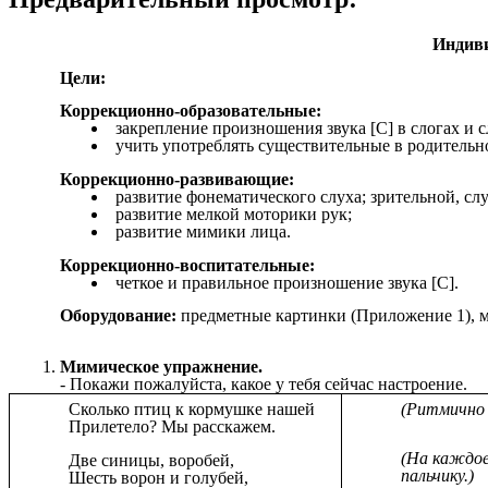
Индиви
Цели:
Коррекционно-образовательные:
закрепление произношения звука [С] в слогах и с
учить употреблять существительные в родительн
Коррекционно-развивающие:
развитие фонематического слуха; зрительной, сл
развитие мелкой моторики рук;
развитие мимики лица.
Коррекционно-воспитательные:
четкое и правильное произношение звука [С].
Оборудование:
предметные картинки (Приложение 1), м
Мимическое упражнение.
- Покажи пожалуйста, какое у тебя сейчас настроение.
Сколько птиц к кормушке нашей
(Ритмично
Прилетело? Мы расскажем.
(На каждое
Две синицы, воробей,
пальчику.)
Шесть ворон и голубей,