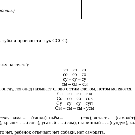
адоши.)
ь зубы и произнести звук СССС).
ожу палочек ):
са – са – са
со – со – со
су – су – су
сы – сы – сы
огопеду, логопед называет слово с этим слогом, потом меняются.
Са – са – са – сад
Со – со – со – сок
Су – су – су – суп
Сы – сы – сы - усы
слову
: зима – …(санки), пьём – …(сок), летает - …(самолёт), 
), крылья - …(сова), усатый - …(сом), старинный - …(сундук), к
нет, ребенок отвечает: нет собаки, нет самоката.