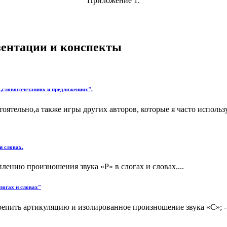
Приложение 1.
езентации и конспекты
х,словосочетаниях и предложениях".
тельно,а также игры других авторов, которые я часто использую
и словах.
лению произношения звука «Р» в слогах и словах....
логах и словах"
закрепить артикуляцию и изолированное произношение звука «С»;