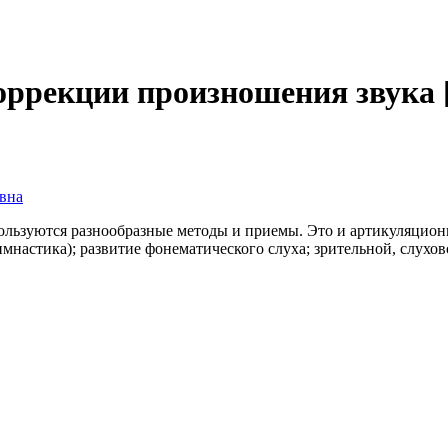
ррекции произношения звука [С
вна
ользуются разнообразные методы и приемы. Это и артикуляционн
имнастика); развитие фонематического слуха; зрительной, слухо