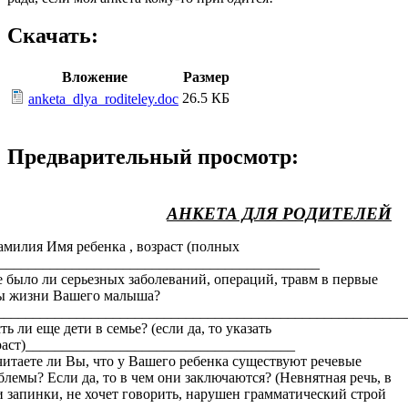
Скачать:
Вложение
Размер
26.5 КБ
anketa_dlya_roditeley.doc
Предварительный просмотр:
АНКЕТА ДЛЯ РОДИТЕЛЕЙ
амилия Имя ребенка , возраст (полных
)____________________________________________
е было ли серьезных заболеваний, операций, травм в первые
ы жизни Вашего малыша?
________________________________________________________
ть ли еще дети в семье? (если да, то указать
раст)_____________________________________
читаете ли Вы, что у Вашего ребенка существуют речевые
блемы? Если да, то в чем они заключаются? (Невнятная речь, в
и запинки, не хочет говорить, нарушен грамматический строй