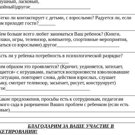
лушный, ласковый,
койный)другое_________________________
________________________________________________________
Легко ли контактирует с детьми, с взрослыми? Радуется ли, если
ам приходят гости?_______
________________________________________________________
Чем больше всего любит заниматься Ваш ребенок? (Книги,
ушки, игры, телевизор, компьютер, спортивные мероприятия,
аться со взрослыми) другое__________________________
________________________________________________________
Есть ли у ребенка потребность в психологической разрядке?
_____________________________
им образом это проявляется? (Кричит, уединяется, затихает,
щается» с игрушками, пытается воспроизвести взволновавшие
 ситуации, повторяет слова, действия взрослых, слушает
ыку, смотрит телевизор, засыпает, рисует, конструирует)
гое___________________________________
________________________________________________________
Какие предложения, просьбы есть к сотрудникам, педагогам
ского сада в разрешении Ваших проблем с ребенком (если есть
овые)____________________________________________________
________________________________________________________
________________________________________________________
БЛАГОДАРИМ ЗА ВАШЕ УЧАСТИЕ В
КЕТИРОВАНИИ!