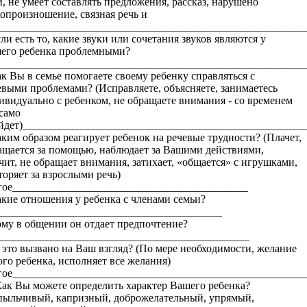
и, не умеет составлять предложения, рассказ, нарушено
копроизношение, связная речь и
.)_______________________________________________________
сли есть то, какие звуки или сочетания звуков являются у
его ребенка проблемными?
________________________________________________________
ак Вы в семье помогаете своему ребенку справляться с
евыми проблемами? (Исправляете, объясняете, занимаетесь
ивидуально с ребенком, не обращаете внимания - со временем
 само
йдет)___________________________________________________
аким образом реагирует ребенок на речевые трудности? (Плачет,
ащается за помощью, наблюдает за Вашими действиями,
чит, не обращает внимания, затихает, «общается» с игрушками,
торяет за взрослыми речь)
гое___________________________________________
акие отношения у ребенка с членами семьи?
_________________________________________
ому в общении он отдает предпочтение?
______________________________________________
 это вызвано на Ваш взгляд? (По мере необходимости, желание
ого ребенка, исполняет все желания)
гое_____________________________________________________
Как Вы можете определить характер Вашего ребенка?
пыльчивый, капризный, доброжелательный, упрямый,