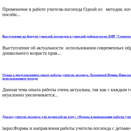
Применение в работе учителя-логопеда Одной из методик ло
пособи...
Выступление на форуме учителей-логопедов и учителей-дефектологов АМР "Современ
Выступление об актуальности использования современных обр
дошкольного возраста прав...
Отзыв о представленном опыте работы учителя-логопеда Ломановой Ирины Николае
использованием методи
Данная тема опыта работы очень актуальна, так как с каждым 
неуклонно увеличивается...
Доклад учителя-логопеда для родителей на тему: «Формы и направления работы учи
laquo;Формы и направления работы учителя-логопеда с детьми»