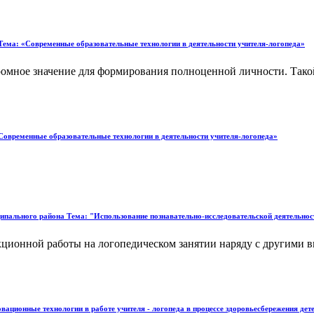
ема: «Современные образовательные технологии в деятельности учителя-логопеда»
омное значение для формирования полноценной личности. Такой
Современные образовательные технологии в деятельности учителя-логопеда»
пального района Тема: "Использование познавательно-исследовательской деятельности
ионной работы на логопедическом занятии наряду с другими в
ционные технологии в работе учителя - логопеда в процессе здоровьесбережения дет