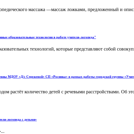
гопедического массажа —массаж ложками, предложенный и опис
ные образовательные технологии в работе учителя-логопеда"
азовательных технологий, которые представляют собой совокуп
вны МДОУ «Д/с Стрежевой» СП «Росинка» в рамках работы городской группы «Учител
годом растёт количество детей с речевыми расстройствами. Об эт
теля-логопеда с детьми»
...