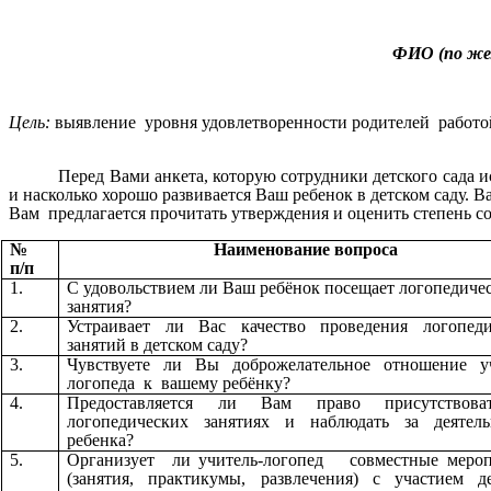
ФИО (по жел
Цель:
выявление уровня удовлетворенности родителей работо
Перед Вами анкета, которую сотрудники детского сада 
и насколько хорошо развивается Ваш ребенок в детском саду. 
Вам предлагается прочитать утверждения и оценить степень с
№
Наименование вопроса
п/п
1.
С удовольствием ли Ваш ребёнок посещает логопедиче
занятия?
2.
Устраивает ли Вас качество проведения логопеди
занятий в детском саду?
3.
Чувствуете ли Вы доброжелательное отношение уч
логопеда к вашему ребёнку?
4.
Предоставляется ли Вам право присутствов
логопедических занятиях и наблюдать за деятель
ребенка?
5.
Организует ли учитель-логопед совместные мероп
(занятия, практикумы, развлечения) с участием д