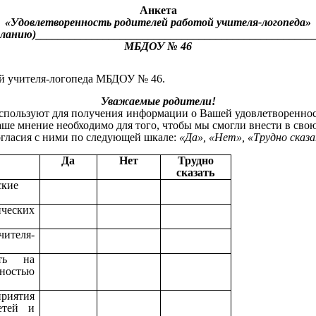
Анкета
«Удовлетворенность родителей работой учителя-логопеда»
анию)_________________________________________________
МБДОУ № 46
й учителя-логопеда МБДОУ № 46.
Уважаемые родители!
используют для получения информации о Вашей удовлетвореннос
Ваше мнение необходимо для того, чтобы мы смогли внести в сво
огласия с ними по следующей шкале:
«Да», «Нет», «Трудно сказ
Да
Нет
Трудно
сказать
ские
ческих
ителя-
ать на
ностью
риятия
етей и