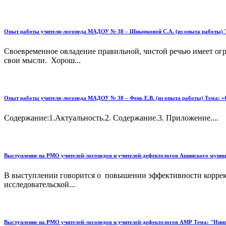
Опыт работы учителя-логопеда МАДОУ № 38 – Шнырковой С.А. (из опыта работы) Т
Своевременное овладение правильной, чистой речью имеет огр
свои мысли. Хорош...
Опыт работы учителя-логопеда МАДОУ № 38 – Фень Е.В. (из опыта работы) Тема: «
Содержание:1.Актуальность.2. Содержание.3. Приложение....
Выступление на РМО учителей-логопедов и учителей-дефектологов Ашинского муници
В выступлении говорится о повышении эффективности коррекц
исследовательской...
Выступление на РМО учителей-логопедов и учителей-дефектологов АМР Тема: "Иннова