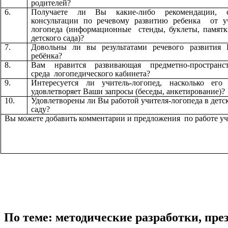
родителей?
6.
Получаете ли Вы какие-либо рекомендации, с
консультации по речевому развитию ребенка от уч
логопеда (информационные стенды, буклеты, памят
детского сада)?
7.
Довольны ли вы результатами речевого развития 
ребёнка?
8.
Вам нравится развивающая предметно-пространст
среда логопедического кабинета?
9.
Интересуется ли учитель-логопед, насколько его 
удовлетворяет Ваши запросы (беседы, анкетирование)?
10.
Удовлетворены ли Вы работой учителя-логопеда в детс
саду?
Вы можете добавить комментарии и предложения по работе уч
По теме: методические разработки, пр