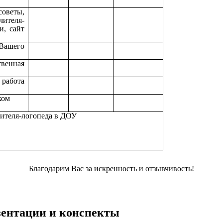
оветы,
ителя-
ки,
сайт
Вашего
венная
работа
ком
ителя-логопеда в ДОУ
Благодарим Вас за искренность и отзывчивость!
езентации и конспекты