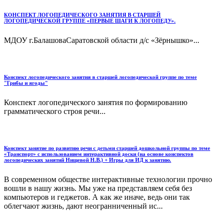
КОНСПЕКТ ЛОГОПЕДИЧЕСКОГО ЗАНЯТИЯ В СТАРШЕЙ
ЛОГОПЕДИЧЕСКОЙ ГРУППЕ «ПЕРВЫЕ ШАГИ К ЛОГОПЕДУ».
МДОУ г.БалашоваСаратовской области д/с «Зёрнышко»...
Конспект логопедического занятия в старшей логопедической группе по теме
"Грибы и ягоды"
Конспект логопедического занятия по формированию
грамматического строя речи...
Конспект занятие по развитию речи с детьми старшей дошкольной группы по теме
«Транспорт» с использованием интерактивной доски (на основе конспектов
логопедических занятий Нищевой Н.В.) + Игры для ИД к занятию.
В современном обществе интерактивные технологии прочно
вошли в нашу жизнь. Мы уже на представляем себя без
компьютеров и геджетов. А как же иначе, ведь они так
облегчают жизнь, дают неогранниченный ис...