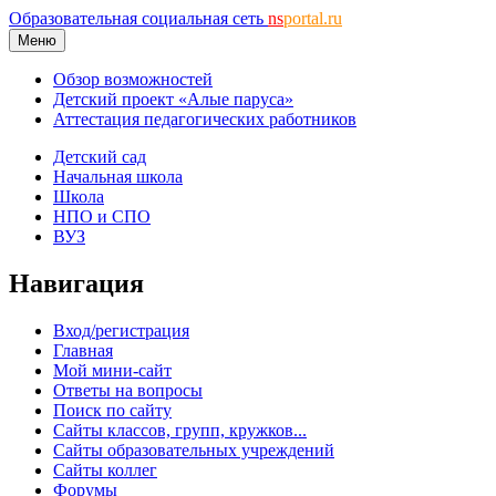
Образовательная социальная сеть
ns
portal.ru
Меню
Обзор возможностей
Детский проект «Алые паруса»
Аттестация педагогических работников
Детский сад
Начальная школа
Школа
НПО и СПО
ВУЗ
Навигация
Вход/регистрация
Главная
Мой мини-сайт
Ответы на вопросы
Поиск по сайту
Сайты классов, групп, кружков...
Сайты образовательных учреждений
Сайты коллег
Форумы