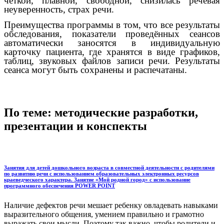
чёткой, плавной, свободной, снизилась речевая
неуверенность, страх речи.
Преимущества программы в том, что все результаты
обследования, показатели проведённых сеансов
автоматически заносятся в индивидуальную
карточку пациента, где хранятся в виде графиков,
таблиц, звуковых файлов записи речи. Результаты
сеанса могут быть сохранены и распечатаны.
По теме: методические разработки,
презентации и конспекты
Занятия для детей дошкольного возраста в совместной деятельности с родителями
по развитию речи с использованием образовательных электронных ресурсов
краеведческого характера. Занятие «Мой родной город» с использование
программного обеспечения POWER POINT
Наличие дефектов речи мешает ребенку овладевать навыками
выразительного общения, умением правильно и грамотно
выражать свои мысли. Поэтому так важно, чтобы родители и