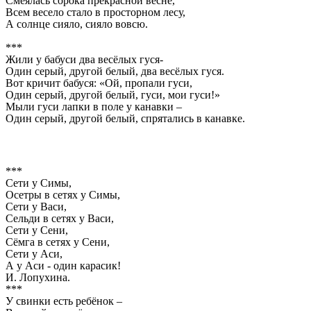
Смеялась сорока прекрасной весне,
Всем весело стало в просторном лесу,
А солнце сияло, сияло вовсю.
***
Жили у бабуси два весёлых гуся-
Один серый, другой белый, два весёлых гуся.
Вот кричит бабуся: «Ой, пропали гуси,
Один серый, другой белый, гуси, мои гуси!»
Мыли гуси лапки в поле у канавки –
Один серый, другой белый, спрятались в канавке.
***
Сети у Симы,
Осетры в сетях у Симы,
Сети у Васи,
Сельди в сетях у Васи,
Сети у Сени,
Сёмга в сетях у Сени,
Сети у Аси,
А у Аси - один карасик!
И. Лопухина.
***
У свинки есть ребёнок –