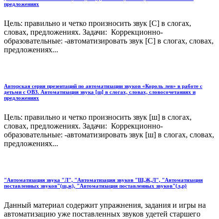
предложениях
Цель: правильно и четко произносить звук [С] в слогах,
словах, предложениях. Задачи: Коррекционно-
образовательные: -автоматизировать звук [С] в слогах, словах,
предложениях...
Авторская серия презентаций по автоматизации звуков «Король лев» в работе с
детьми с ОВЗ. Автоматизация звука [ш] в слогах, словах, словосочетаниях и
предложениях
Цель: правильно и четко произносить звук [ш] в слогах,
словах, предложениях. Задачи: Коррекционно-
образовательные: -автоматизировать звук [ш] в слогах, словах,
предложениях...
"Автоматизация звука "Л", "Автоматизация звуков "Ш,Ж,Л", "Автоматизация
поставленных звуков"(ш,ж), "Автоматизация поставленных звуков"(л,р)
Данный материал содержит упражнения, задания и игры на
автоматизацию уже поставленных звуков удетей старшего