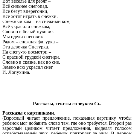
Вот веселье для ребят –
Всё сильнее снегопад.
Все бегут вперегонки,
Все хотят играть в снежки.
Снежный ком – на снежный ком,
Всё украсили снежком,
Словно в белый пуховик
Мы одели снеговик.
Рядом – снежная фигурка –
Эта девочка Снегурка.
На снегу-то посмотри –
С красной грудкой снегири.
Словно в сказке, как во сне,
Землю всю украсил снег.
И. Лопухина.
Рассказы, тексты со звуком Сь.
Рассказы с картинками.
(Взрослый читает предложение, показывая картинку, чтобы
ребенок мог добавить слово там, где оно требуется. Второй раз
взрослый целиком читает предложения, выделяя голосом
отрабатываемый звук, ребенок повторяет за ним. В первом