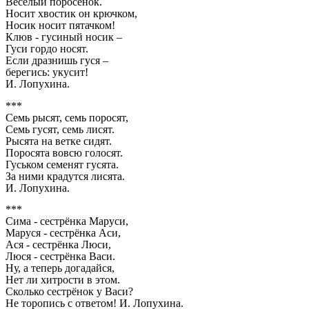
Веселый поросёнок.
Носит хвостик он крючком,
Носик носит пятачком!
Клюв - гусиный носик –
Гуси гордо носят.
Если дразнишь гуся –
берегись: укусит!
И. Лопухина.
***
Семь рысят, семь поросят,
Семь гусят, семь лисят.
Рысята на ветке сидят.
Поросята вовсю голосят.
Гуськом семенят гусята.
За ними крадутся лисята.
И. Лопухина.
***
Сима - сестрёнка Маруси,
Маруся - сестрёнка Аси,
Ася - сестрёнка Люси,
Люся - сестрёнка Васи.
Ну, а теперь догадайся,
Нет ли хитрости в этом.
Сколько сестрёнок у Васи?
Не торопись с ответом! И. Лопухина.