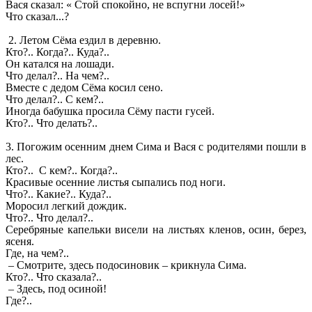
Вася сказал: « Стой спокойно, не вспугни лосей!»
Что сказал...?
2. Летом Сёма ездил в деревню.
Кто?.. Когда?.. Куда?..
Он катался на лошади.
Что делал?.. На чем?..
Вместе с дедом Сёма косил сено.
Что делал?.. С кем?..
Иногда бабушка просила Сёму пасти гусей.
Кто?.. Что делать?..
3. Погожим осенним днем Сима и Вася с родителями пошли в
лес.
Кто?.. С кем?.. Когда?..
Красивые осенние листья сыпались под ноги.
Что?.. Какие?.. Куда?..
Моросил легкий дождик.
Что?.. Что делал?..
Серебряные капельки висели на листьях кленов, осин, берез,
ясеня.
Где, на чем?..
– Смотрите, здесь подосиновик – крикнула Сима.
Кто?.. Что сказала?..
– Здесь, под осиной!
Где?..