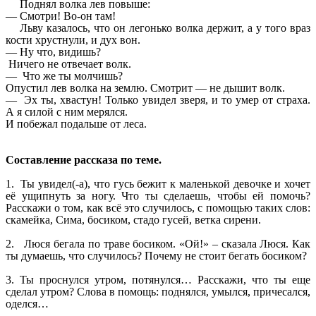
Поднял волка лев повыше:
— Смотри! Во-он там!
Льву казалось, что он легонько волка держит, а у того враз
кости хрустнули, и дух вон.
— Ну что, видишь?
Ничего не отвечает волк.
— Что же ты молчишь?
Опустил лев волка на землю. Смотрит — не дышит волк.
— Эх ты, хвастун! Только увидел зверя, и то умер от страха.
А я силой с ним мерялся.
И побежал подальше от леса.
Составление рассказа по теме.
1. Ты увидел(-а), что гусь бежит к маленькой девочке и хочет
её ущипнуть за ногу. Что ты сделаешь, чтобы ей помочь?
Расскажи о том, как всё это случилось, с помощью таких слов:
скамейка, Сима, босиком, стадо гусей, ветка сирени.
2. Люся бегала по траве босиком. «Ой!» – сказала Люся. Как
ты думаешь, что случилось? Почему не стоит бегать босиком?
3. Ты проснулся утром, потянулся… Расскажи, что ты еще
сделал утром? Слова в помощь: поднялся, умылся, причесался,
оделся…