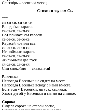
Сентябрь – осенний месяц.
Стихи со звуком Сь.
***
си-си-си, си-си-си
В водоёме караси.
ся-ся-ся, ся-ся-ся
Вот поймать бы карася!
се-се-се, се-се-се
Карасей ловили все.
ся-ся-ся, ся-ся-ся
Не поймали карася.
ся-cя-ся, ся-cя-ся
Жили-были два гуся.
ся-ся-ся, ся-ся-ся
Спи спокойно — сказка вся!
Васенька
Непоседа Васенька не сидит на месте.
Непоседа Васенька всюду с нами вместе.
Есть усы у Васеньки, на усах сединки.
Хвост дугой у Васеньки и пятно на спинке.
Сорока
Сидела сорока на старой сосне,