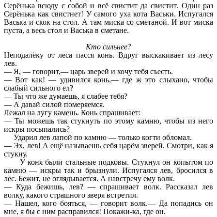
Серёнька всюду с собой и всё свистит да свистит. Один раз
Серёнька как свистнет! У самого уха кота Васьки. Испугался
Васька и скок на стол. А там миска со сметаной. И вот миска
пуста, а весь стол и Васька в сметане.
Кто сильнее?
Неподалёку от леса пасся конь. Вдруг выскакивает из лесу
лев.
— Я, — говорит,— царь зверей и хочу тебя съесть.
— Вот как! — удивился конь,— где ж это слыхано, чтобы
слабый сильного ел?
— Ты что же думаешь, я слабее тебя?
— А давай силой померяемся.
Лежал на лугу камень. Конь спрашивает:
— Ты можешь так стукнуть по этому камню, чтобы из него
искры посыпались?
Ударил лев лапой по камню — только когти обломал.
— Эх, лев! А ещё называешь себя царём зверей. Смотри, как я
стукну.
У коня были стальные подковы. Стукнул он копытом по
камню — искры так и брызнули. Испугался лев, бросился в
лес. Бежит, не оглядывается. А навстречу ему волк.
— Куда бежишь, лев? — спрашивает волк. Рассказал лев
волку, какого страшного зверя встретил.
— Нашел, кого бояться, — говорит волк.— Да попадись он
мне, я бы с ним расправился! Покажи-ка, где он.