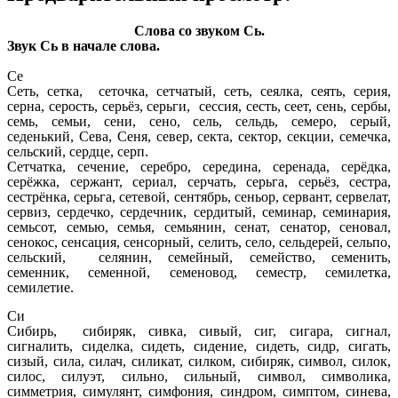
Слова со звуком Сь.
Звук Сь в начале слова.
Се
Сеть, сетка, сеточка, сетчатый, сеть, сеялка, сеять, серия,
серна, серость, серьёз, серьги, сессия, сесть, сеет, сень, сербы,
семь, семьи, сени, сено, сель, сельдь, семеро, серый,
седенький, Сева, Сеня, север, секта, сектор, секции, семечка,
сельский, сердце, серп.
Сетчатка, сечение, серебро, середина, серенада, серёдка,
серёжка, сержант, сериал, серчать, серьга, серьёз, сестра,
сестрёнка, серьга, сетевой, сентябрь, сеньор, сервант, сервелат,
сервиз, сердечко, сердечник, сердитый, семинар, семинария,
семьсот, семью, семья, семьянин, сенат, сенатор, сеновал,
сенокос, сенсация, сенсорный, селить, село, сельдерей, сельпо,
сельский, селянин, семейный, семейство, семенить,
семенник, семенной, семеновод, семестр, семилетка,
семилетие.
Си
Сибирь, сибиряк, сивка, сивый, сиг, сигара, сигнал,
сигналить, сиделка, сидеть, сидение, сидеть, сидр, сигать,
сизый, сила, силач, силикат, силком, сибиряк, символ, силок,
силос, силуэт, сильно, сильный, символ, символика,
симметрия, симулянт, симфония, синдром, симптом, синева,