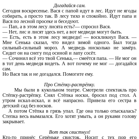
Догадайся сам.
Сегодня воскресенье. Вася с папой идут в лес. Идут не ягоды
собирать, а просто так. В лесу тихо и спокойно. Идут папа и
Вася по лесной просеке и беседуют.
— Пап, а в этом лесу лисята есть?— спросил Вася.
— Нет, лис и лисят здесь нет, а вот медведи могут быть.
— Есть, есть в этом лесу медведи! — воскликнул Вася. —
Мне Сенька сказал, что видел зимой одного. Был тогда
сильный-сильный мороз. А медведь нисколько не замёрз.
Сидит он на снегу под осиной и лапу сосёт.
— Сочинил всё это твой Сенька,— смеётся папа. — Не мог он
в тот день медведя видеть. А вот почему не мог — догадайся
сам.
Но Вася так и не догадался. Помогите ему.
Про Стёпку-растрёпку.
Мы были в кукольном театре. Смотрели спектакль про
Стёпку-растрёпку. Снял Стёпка носки, бросил под стол. А
утром искал-искал, и всё напрасно. Привела его сестра в
детский сад без носков.
А потом Стёпка в грязь упал. Где она только отыскалась?
Степка весь вымазался. Его хотят умыть, а он руками голову
закрывает.
Вот так свистнул!
Кто-то принёс Серёньке свисток. Носит с тех пор его