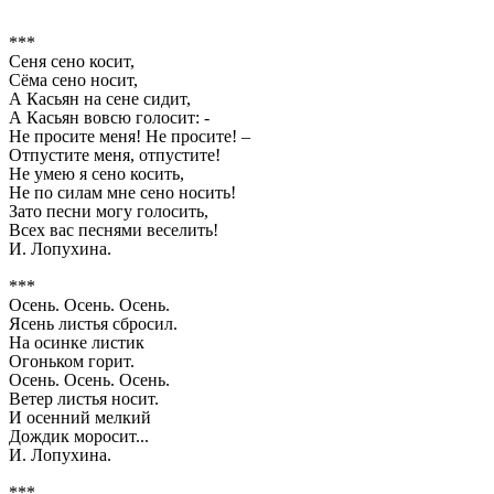
***
Сеня сено косит,
Сёма сено носит,
А Касьян на сене сидит,
А Касьян вовсю голосит: -
Не просите меня! Не просите! –
Отпустите меня, отпустите!
Не умею я сено косить,
Не по силам мне сено носить!
Зато песни могу голосить,
Всех вас песнями веселить!
И. Лопухина.
***
Осень. Осень. Осень.
Ясень листья сбросил.
На осинке листик
Огоньком горит.
Осень. Осень. Осень.
Ветер листья носит.
И осенний мелкий
Дождик моросит...
И. Лопухина.
***