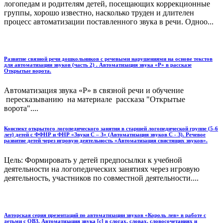
логопедам и родителям детей, посещающих коррекционные
группы, хорошо известно, насколько труден и длителен
процесс автоматизации поставленного звука в речи. Одноо...
Развитие связной речи дошкольников с речевыми нарушениями на основе текстов
для автоматизации звуков (часть 2) . Автоматизация звука «Р» в рассказе
Открытые ворота.
Автоматизация звука «Р» в связной речи и обучение
пересказыванию на материале рассказа "Открытые
ворота"....
Конспект открытого логопедического занятия в старшей логопедической группе (5-6
лет) детей с ФФНР и ФНР «Звуки С – З» (Автоматизация звуков С - З). Речевое
развитие детей через игровую деятельность «Автоматизация свистящих звуков».
Цель: Формировать у детей предпосылки к учебной
деятельности на логопедических занятиях через игровую
деятельность, участников по совместной деятельности....
Авторская серия презентаций по автоматизации звуков «Король лев» в работе с
детьми с ОВЗ. Автоматизация звука [с] в слогах, словах, словосочетаниях и