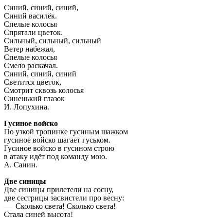
Синий, синий, синий,
Синий василёк.
Спелые колосья
Спрятали цветок.
Сильный, сильный, сильный
Ветер набежал,
Спелые колосья
Смело раскачал.
Синий, синий, синий
Светится цветок,
Смотрит сквозь колосья
Синенький глазок
И. Лопухина.
Гусиное войско
По узкой тропинке гусиным шажком
гусиное войско шагает гуськом.
Гусиное войско в гусином строю
в атаку идёт под команду мою.
А. Санин.
Две синицы
Две синицы прилетели на сосну,
две сестрицы засвистели про весну:
— Сколько света! Сколько света!
Стала синей высота!