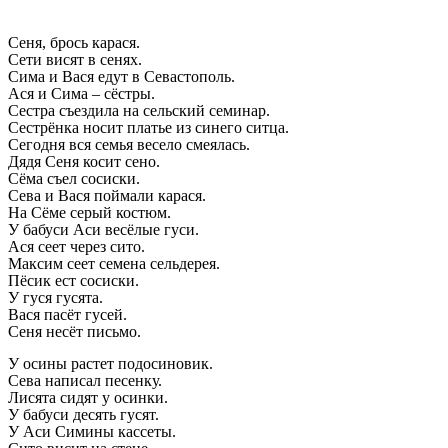
Сеня, брось карася.
Сети висят в сенях.
Сима и Вася едут в Севастополь.
Ася и Сима – сёстры.
Сестра съездила на сельский семинар.
Сестрёнка носит платье из синего ситца.
Сегодня вся семья весело смеялась.
Дядя Сеня косит сено.
Сёма съел сосиски.
Сева и Вася поймали карася.
На Сёме серый костюм.
У бабуси Аси весёлые гуси.
Ася сеет через сито.
Максим сеет семена сельдерея.
Пёсик ест сосиски.
У гуся гусята.
Вася пасёт гусей.
Сеня несёт письмо.
У осины растет подосиновик.
Сева написал песенку.
Лисята сидят у осинки.
У бабуси десять гусят.
У Аси Симины кассеты.