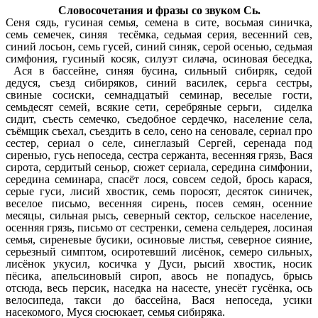
Словосочетания и фразы со звуком Сь.
Сеня сядь, гусиная семья, семена в сите, восьмая синичка,
семь семечек, синяя тесёмка, седьмая серия, весенний сев,
синий лосьон, семь гусей, синий синяк, серой осенью, седьмая
симфония, гусиный косяк, силуэт силача, осиновая беседка,
Ася в бассейне, синяя бусина, сильный сибиряк, седой
дедуся, съезд сибиряков, синий василек, серьга сестры,
свиные сосиски, семнадцатый семинар, веселые гости,
семьдесят семей, всякие сети, серебряные серьги, сиделка
сидит, съесть семечко, съедобное сердечко, население села,
съёмщик съехал, съездить в село, сено на сеновале, сериал про
сестер, сериал о селе, синеглазый Сергей, серенада под
сиренью, гусь непоседа, сестра сержанта, весенняя грязь, Вася
сирота, сердитый сеньор, сюжет сериала, середина симфонии,
середина семинара, спасёт лося, совсем седой, брось карася,
серые гуси, лисий хвостик, семь поросят, десяток синичек,
веселое письмо, весенняя сирень, посев семян, осенние
месяцы, сильная рысь, северный сектор, сельское население,
осенняя грязь, письмо от сестренки, семена сельдерея, лосиная
семья, сиреневые бусики, осиновые листья, северное сияние,
серьезный симптом, осиротевший лисёнок, семеро сильных,
лисёнок укусил, косичка у Дуси, рысий хвостик, носик
пёсика, апельсиновый сироп, авось не попадусь, брысь
отсюда, весь персик, наседка на насесте, унесёт гусёнка, ось
велосипеда, такси до бассейна, Вася непоседа, усики
насекомого, Муся сюсюкает, семья сибиряка.