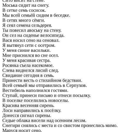
Сито висит на стене.
Моська сидит на снегу.
В сетке семь сосисок.
Мы всей семьёй сидим в беседке.
В сетях много сёмги.
Я сеял семена сельдерея.
Ты повесил авоську на стену.
Он сел на сиденье велосипеда.
Вася носил сено на сеновал.
Я вытянул сети с осетром.
У меня синие васильки.
Мне приснился во сне осел.
У меня красивая сестра.
Росянка съела насекомое.
Слева виднелся лисий след.
Свидание сегодня в семь.
Принести весть о стихийном бедствии.
Всей семьей мы отправились в Серпухов.
Вестибюль наполнился гостями.
Ступай, принеси письмо и отнеси посылку.
В поселке поселились новоселы.
Красива весенняя сирень.
Лоси направились к посёлку.
Донесся сигнал сирены.
Седые облака висели над осенним лесом.
Снегири снялись с места и со свистом пронеслись мимо.
Маруся носит сено.