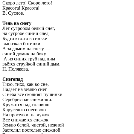
Скоро лето! Скоро лето!
Красота! Красота!
В. Суслов.
Тень на снегу
Лёг сугробом белый снег,
на сугробе синий след.
Будто кто-то в синьке
выпачкал ботинки.
А за домом на снегу —
синий домик на боку.
А из синих труб над ним
вьётся струйкой синий дым.
Н. Полякова.
Снегопад
Тихо, тихо, как во сне,
Падает на землю снег.
С неба все скользят пушинки –
Серебристые снежинки.
Кружатся над головою
Каруселью снеговою.
На проселки, на лужок
Все снижается снежок.
Землю белой, чистой, нежной
Застелил постелью снежной.