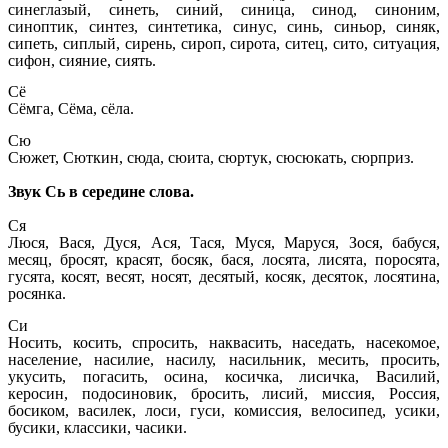
синеглазый, синеть, синий, синица, синод, синоним,
синоптик, синтез, синтетика, синус, синь, синьор, синяк,
сипеть, сиплый, сирень, сироп, сирота, ситец, сито, ситуация,
сифон, сияние, сиять.
Сё
Сёмга, Сёма, сёла.
Сю
Сюжет, Сюткин, сюда, сюита, сюртук, сюсюкать, сюрприз.
Звук Сь в середине слова.
Ся
Люся, Вася, Дуся, Ася, Тася, Муся, Маруся, Зося, бабуся,
месяц, бросят, красят, босяк, бася, лосята, лисята, поросята,
гусята, косят, весят, носят, десятый, косяк, десяток, лосятина,
росянка.
Си
Носить, косить, спросить, наквасить, наседать, насекомое,
население, насилие, насилу, насильник, месить, просить,
укусить, погасить, осина, косичка, лисичка, Василий,
керосин, подосиновик, бросить, лисий, миссия, Россия,
босиком, василек, лоси, гуси, комиссия, велосипед, усики,
бусики, классики, часики.