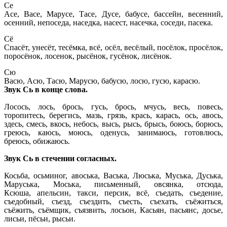
Се
Асе, Васе, Марусе, Тасе, Дусе, бабусе, бассейн, весенний,
осенний, непоседа, наседка, насест, насечка, соседи, пасека.
Сё
Спасёт, унесёт, тесёмка, всё, осёл, весёлый, посёлок, просёлок,
поросёнок, лосенок, рысёнок, гусёнок, лисёнок.
Сю
Васю, Асю, Тасю, Марусю, бабусю, лосю, гусю, карасю.
Звук Сь в конце слова.
Лосось, лось, брось, гусь, брось, мчусь, весь, повесь,
торопитесь, берегись, мазь, грязь, крась, карась, ось, авось,
здесь, смесь, вкось, небось, высь, рысь, брысь, боюсь, борюсь,
греюсь, каюсь, моюсь, оденусь, занимаюсь, готовлюсь,
бреюсь, обижаюсь.
Звук Сь в стечении согласных.
Косьба, осьминог, авоська, Васька, Люська, Муська, Дуська,
Маруська, Моська, письменный, овсянка, отсюда,
Ксюша, апельсин, такси, персик, всё, съедать, съедение,
съедобный, съезд, съездить, съесть, съехать, съёжиться,
съёжить, съёмщик, съязвить, лосьон, Касьян, пасьянс, досье,
лисьи, пёсьи, рысьи.