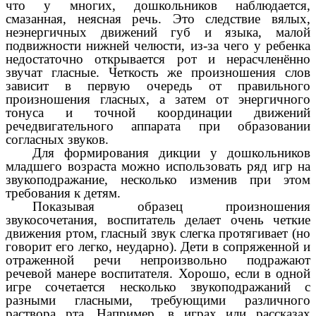
что у многих, дошкольников наблюдается,
смазанная, неясная речь. Это следствие вялых,
неэнергичных движений губ и языка, малой
подвижности нижней челюсти, из-за чего у ребенка
недостаточно открывается рот и нерасчленённо
звучат гласные. Четкость же произношения слов
зависит в первую очередь от правильного
произношения гласных, а затем от энергичного
тонуса и точной координации движений
речедвигательного аппарата при образовании
согласных звуков.
Для формирования дикции у дошкольников
младшего возраста можно использовать ряд игр на
звукоподражание, несколько изменив при этом
требования к детям.
Показывая образец произношения
звукосочетания, воспитатель делает очень четкие
движения ртом, гласный звук слегка протягивает (но
говорит его легко, неударно). Дети в сопряженной и
отраженной речи непроизвольно подражают
речевой манере воспитателя. Хорошо, если в одной
игре сочетается несколько звукоподражаний с
разными гласными, требующими различного
раствора рта. Например, в играх или рассказах