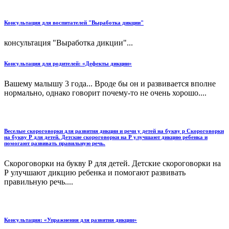
Консультация для воспитателей "Выработка дикции"
консультация "Выработка дикции"...
Консультация для родителей: «Дефекты дикции»
Вашему малышу 3 года... Вроде бы он и развивается вполне
нормально, однако говорит почему-то не очень хорошо....
Веселые скороговорки для развития дикции и речи у детей на букву р Скороговорки
на букву Р для детей. Детские скороговорки на Р улучшают дикцию ребенка и
помогают развивать правильную речь.
Скороговорки на букву Р для детей. Детские скороговорки на
Р улучшают дикцию ребенка и помогают развивать
правильную речь....
Консультация: «Упражнения для развития дикции»