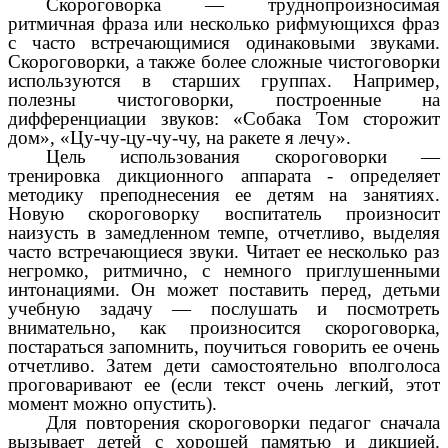
Скороговорка — труднопроизносимая
ритмичная фраза или несколько рифмующихся фраз
с часто встречающимися одинаковыми звуками.
Скороговорки, а также более сложные чистоговорки
используются в старших группах. Например,
полезны чистоговорки, построенные на
дифференциации звуков: «Собака Том сторожит
дом», «Цу-чу-цу-чу-чу, на ракете я лечу».
Цель использования скороговорки —
тренировка дикционного аппарата - определяет
методику преподнесения ее детям на занятиях.
Новую скороговорку воспитатель произносит
наизусть в замедленном темпе, отчетливо, выделяя
часто встречающиеся звуки. Читает ее несколько раз
негромко, ритмично, с немного приглушенными
интонациями. Он может поставить перед, детьми
учебную задачу — послушать и посмотреть
внимательно, как произносится скороговорка,
постараться запомнить, поучиться говорить ее очень
отчетливо. Затем дети самостоятельно вполголоса
проговаривают ее (если текст очень легкий, этот
момент можно опустить).
Для повторения скороговорки педагог сначала
вызывает детей с хорошей памятью и дикцией.