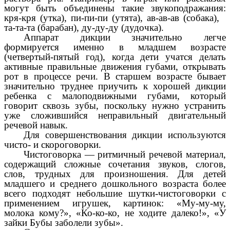
могут быть объединены такие звукоподражания:
кря-кря (утка), пи-пи-пи (утята), ав-ав-ав (собака),
та-та-та (барабан), ду-ду-ду (дудочка).
Аппарат дикции значительно легче
формируется именно в младшем возрасте
(четвертый-пятый год), когда дети учатся делать
активные правильные движения губами, открывать
рот в процессе речи. В старшем возрасте бывает
значительно труднее приучить к хорошей дикции
ребенка с малоподвижными губами, который
говорит сквозь зубы, поскольку нужно устранить
уже сложившийся неправильный двигательный
речевой навык.
Для совершенствования дикции используются
чисто- и скороговорки.
Чистоговорка — ритмичный речевой материал,
содержащий сложные сочетания звуков, слогов,
слов, трудных для произношения. Для детей
младшего и среднего дошкольного возраста более
всего подходят небольшие шутки-чистоговорки с
применением игрушек, картинок: «Му-му-му,
молока кому?», «Ко-ко-ко, не ходите далеко!», «У
зайки Бубы заболели зубы».