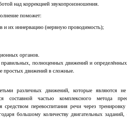
ботой над коррекцией звукопроизношения.
полнение поможет:
в и их иннервацию (нервную проводимость);
ционных органов.
а правильных, полноценных движений и определённы
ие простых движений в сложные.
 детьми различных движений, которые являются н
тся составной частью комплексного метода пр
я средством перевоспитания речи через тренировк
годаря большому количеству двигательных заданий,