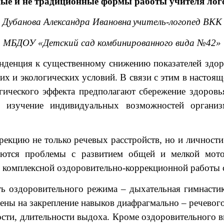
ые и не традиционные формы работы учителя лого
Дубанова Александра Ивановна
учитель-логопед ВКК
МБДОУ «Детский сад комбинированного вида №42»
енция к существенному снижению показателей здоров
 и экологических условий. В связи с этим в настоящ
гического эффекта предполагают сбережение здоров
а изучение индивидуальных возможностей органи
ию не только речевых расстройств, но и личности д
еются проблемы с развитием общей и мелкой мото
 комплексной оздоровительно-коррекционной работы с
ть оздоровительного режима – дыхательная гимнасти
ены на закрепление навыков диафрагмально – речевог
ности, длительности выдоха. Кроме оздоровительного 