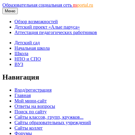
Образовательная социальная сеть
ns
portal.ru
Меню
Обзор возможностей
Детский проект «Алые паруса»
Аттестация педагогических работников
Детский сад
Начальная школа
Школа
НПО и СПО
ВУЗ
Навигация
Вход/регистрация
Главная
Мой мини-сайт
Ответы на вопросы
Поиск по сайту
Сайты классов, групп, кружков...
Сайты образовательных учреждений
Сайты коллег
Форумы