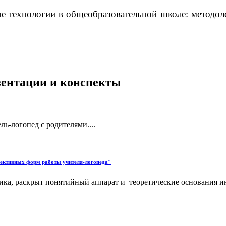
е технологии в общеобразовательной школе: методол
езентации и конспекты
ль-логопед с родителями....
фективных форм работы учителя-логопеда"
атика, раскрыт понятийный аппарат и теоретические основания 