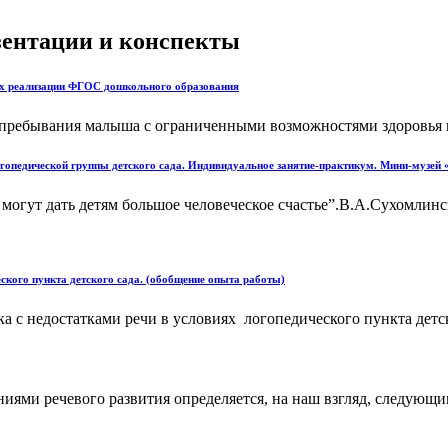
езентации и конспекты
иях реализации ФГОС дошкольного образования
 пребывания малыша с ограниченными возможностями здоровья 
логопедической группы детского сада. Индивидуальное занятие-практикум. Мини-музей
 могут дать детям большое человеческое счастье”.В.А.Сухомлинс
еского пункта детского сада. (обобщение опыта работы)
 с недостатками речи в условиях логопедического пункта детско
иями речевого развития определяется, на наш взгляд, следующ