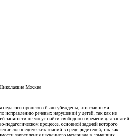
 Николаевна Москва
ся педагоги прошлого были убеждены, что главными
по исправлению речевых нарушений у детей, так как не
й занятости не могут найти свободного времени для занятий
о-педагогическом процессе, основной задачей которого
нение логопедических знаний в среде родителей, так как
имости закрепления изученного материала в домашних