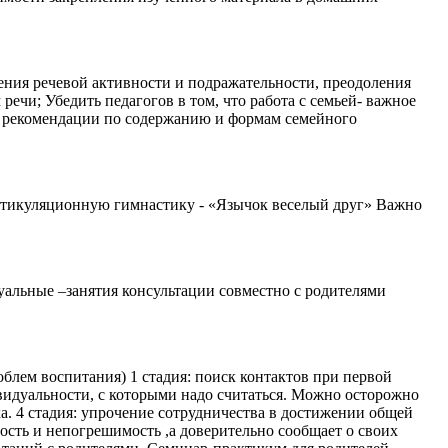
ления речевой активности и подражательности, преодоления
ечи; Убедить педагогов в том, что работа с семьей- важное
е рекомендации по содержанию и формам семейного
артикуляционную гимнастику - «Язычок веселый друг» Важно
альные –занятия консультации совместно с родителями
блем воспитания) 1 стадия: поиск контактов при первой
дивидуальности, с которыми надо считаться. Можно осторожно
а. 4 стадия: упрочение сотрудничества в достижении общей
ность и непогрешимость ,а доверительно сообщает о своих