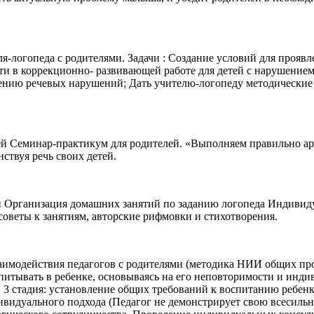
я-логопеда с родителями. Задачи : Создание условий для прояв
 в коррекционно- развивающей работе для детей с нарушением р
лению речевых нарушений; Дать учителю-логопеду методически
елей Семинар-практикум для родителей. «Выполняем правильно 
ствуя речь своих детей.
й Организация домашних занятий по заданию логопеда Индивиду
веты к занятиям, авторские рифмовки и стихотворения.
аимодействия педагогов с родителями (методика НИИ общих про
воспитывать в ребенке, основываясь на его неповторимости и ин
 3 стадия: установление общих требований к воспитанию ребенк
ндивидуального подхода (Педагог не демонстрирует свою всесиль