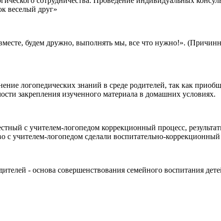
гогического сотрудничества. Проведение индивидуальных консул
к веселый друг»
вместе, будем дружно, выполнять мы, все что нужно!». (Причи
анение логопедических знаний в среде родителей, так как прио
ости закрепления изученного материала в домашних условиях.
стный с учителем-логопедом коррекционный процесс, результа
во с учителем-логопедом сделали воспитательно-коррекционный
ителей - основа совершенствования семейного воспитания дете