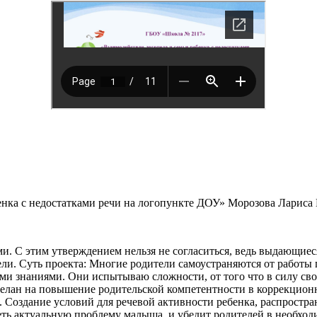
нка с недостатками речи на логопункте ДОУ» Морозова Лариса
и. С этим утверждением нельзя не согласиться, ведь выдающие
ли. Суть проекта: Многие родители самоустраняются от работы 
 знаниями. Они испытываю сложности, от того что в силу свое
делан на повышение родительской компетентности в коррекционн
. Создание условий для речевой активности ребенка, распростра
ть актуальную проблему малыша, и убедит родителей в необход