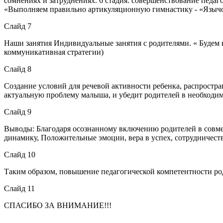
сомнениях и затруднениях. 6 стадия: совершенствование педа
«Выполняем правильно артикуляционную гимнастику - «Язычо
Слайд 7
Наши занятия Индивидуальные занятия с родителями. « Будем 
коммуникативная стратегии)
Слайд 8
Создание условий для речевой активности ребенка, распростр
актуальную проблему малыша, и убедит родителей в необходим
Слайд 9
Выводы: Благодаря осознанному включению родителей в совме
динамику, Положительные эмоции, вера в успех, сотрудничест
Слайд 10
Таким образом, повышение педагогической компетентности род
Слайд 11
СПАСИБО ЗА ВНИМАНИЕ!!!