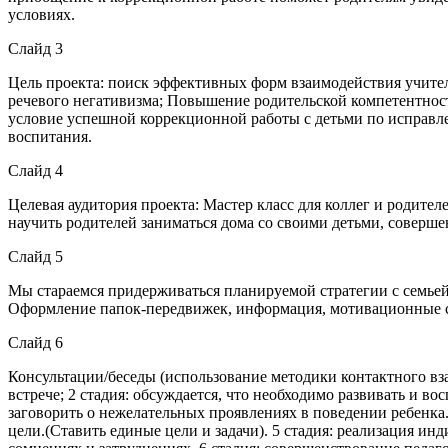
условиях.
Слайд 3
Цель проекта: поиск эффективных форм взаимодействия учител
речевого негативизма; Повышение родительской компетентности
условие успешной коррекционной работы с детьми по исправ
воспитания.
Слайд 4
Целевая аудитория проекта: Мастер класс для коллег и родит
научить родителей заниматься дома со своими детьми, совершен
Слайд 5
Мы стараемся придерживаться планируемой стратегии с семье
Оформление папок-передвижек, информация, мотивационные со
Слайд 6
Консультации/беседы (использование методики контактного вз
встрече; 2 стадия: обсуждается, что необходимо развивать и 
заговорить о нежелательных проявлениях в поведении ребенка.
цели.(Ставить единые цели и задачи). 5 стадия: реализация и