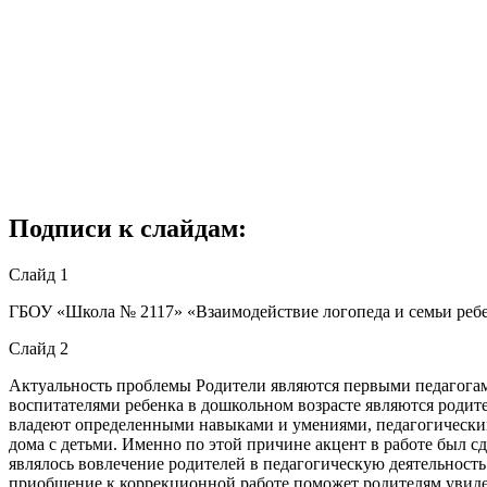
Подписи к слайдам:
Слайд 1
ГБОУ «Школа № 2117» «Взаимодействие логопеда и семьи ребе
Слайд 2
Актуальность проблемы Родители являются первыми педагогам
воспитателями ребенка в дошкольном возрасте являются родите
владеют определенными навыками и умениями, педагогическими
дома с детьми. Именно по этой причине акцент в работе был с
являлось вовлечение родителей в педагогическую деятельность
приобщение к коррекционной работе поможет родителям увиде