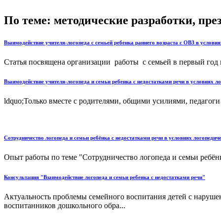
По теме: методические разработки, пр
Взаимодействие учителя-логопеда с семьей ребенка раннего возраста с ОВЗ в услов
Статья посвящена организации работы с семьей в первый год
Взаимодействие учителя-логопеда и семьи ребенка с недостатками речи в условиях 
ldquo;Только вместе с родителями, общими усилиями, педагоги
Сотрудничество логопеда и семьи ребёнка с недостатками речи в условиях логопедич
Опыт работы по теме "Сотрудничество логопеда и семьи ребёнка
Консультация "Взаимодействие логопеда и семьи ребенка с недостатками речи"
Актуальность проблемы семейного воспитания детей с нарушен
воспитанников дошкольного обра...