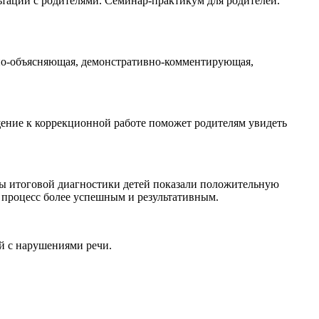
ьтаций с родителями. Семинар-практикум для родителей.
нно-объясняющая, демонстративно-комментирующая,
бщение к коррекционной работе поможет родителям увидеть
ты итоговой диагностики детей показали положительную
 процесс более успешным и результативным.
й с нарушениями речи.