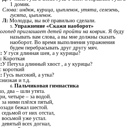
1 домик.
Слова: индюк, курица, цыпленок, утята, селезень,
гусята, цыпленок.
Л:
Молодцы, вы всё правильно сделали.
Упражнение «Скажи наоборот»
огопед приглашает детей пройти на коврик
. Я буду
называть вам слова, а вы мне должны сказать
наоборот. Во время выполнения упражнения
будем перебрасывать друг другу мяч.
:
У гуся длинная шея, а у курицы?
:
Короткая
:
У Петуха длинный хвост , а у курицы?
: короткий
:
Гусь высокий, а утка?
:
низкая и т.д.
Пальчиковая гимнастика
аз, два – шли утята.
ри, четыре – за водой.
 за ними плёлся пятый,
озади бежал шестой.
 седьмой от них отстал,
 восьмой уже устал.
 девятый всех догнал,