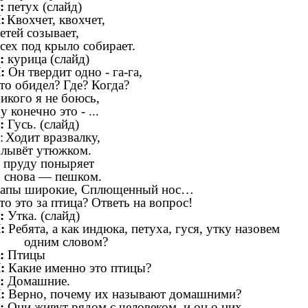
:
петух (слайд)
:
Квохчет, квохчет,
етей созывает,
сех под крыло собирает.
:
курица (слайд)
:
Он твердит одно - га-га,
то обидел? Где? Когда?
икого я не боюсь,
у конечно это - ...
:
Гусь. (слайд)
:
Ходит вразвалку,
лывёт утюжком.
 пруду поныряет
 снова — пешком.
апы широкие, Сплющенный нос…
то это за птица? Ответь на вопрос!
:
Утка. (слайд)
:
Ребята,
а как индюка, петуха, гуся, утку назовем
одним словом?
:
Птицы
:
Какие именно это птицы?
:
Домашние.
:
Верно, почему их называют домашними?
:
Они живут
рядом с человеком, и он о них