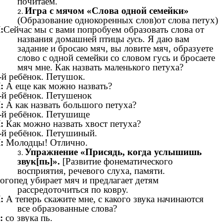
почитаем.
Игра с мячом «Слова одной семейки»
(Образование однокоренных слов)от слова петух)
:
Сейчас мы с вами попробуем образовать слова от
названия домашней птицы
гусь.
Я даю вам
задание и бросаю мяч, вы ловите мяч, образуете
слово с одной семейки со словом гусь и бросаете
мяч мне. Как назвать маленького петуха?
-
й ребёнок. Петушок.
:
А еще как можно назвать?
-
й ребёнок. Петушенок
:
А как назвать большого петуха?
-
й ребёнок. Петушище
:
Как можно назвать хвост петуха?
-
й ребёнок. Петушиный.
:
Молодцы! Отлично.
Упражнение «Присядь, когда услышишь
звук[пь]».
[Развитие фонематического
восприятия, речевого слуха, памяти.
огопед убирает мяч и предлагает детям
рассредоточиться по ковру.
:
А теперь скажите мне, с какого звука начинаются
все образованные слова?
:
со звука пь.