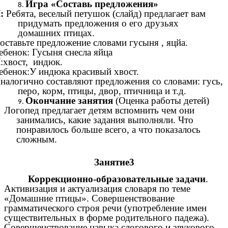
Игра «Составь предложения»
:
Ребята, веселый петушок (слайд) предлагает вам
придумать предложения о его друзьях
домашних птицах.
оставьте предложение словами гусыня , яцйа.
ебенок: Гусыня снесла яйца
Л
:хвост, индюк.
ебенок:У индюка красивый хвост.
налогично составляют предложения со словами: гусь,
перо, корм, птицы, двор, птичница и т.д.
Окончание занятия
(Оценка работы детей)
Логопед предлагает детям вспомнить чем они
занимались, какие задания выполняли. Что
понравилось больше всего, а что показалось
сложным.
Занятие3
Коррекционно-образовательные задачи
.
Активизация и актуализация словаря по теме
«Домашние птицы». Совершенствование
грамматического строя речи (употребление имен
существительных в форме родительного падежа).
Совершенствование навыка слогового и звукового