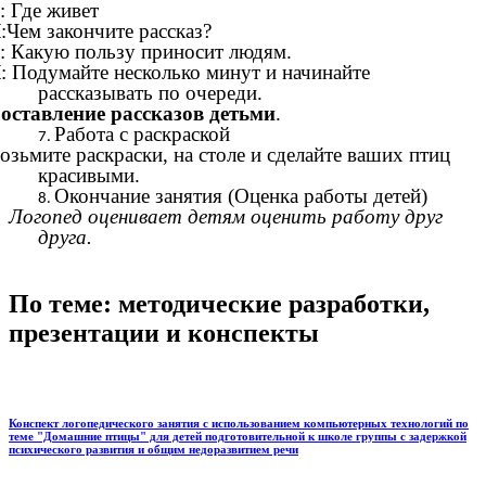
: Где живет
Л
:Чем закончите рассказ?
: Какую пользу приносит людям.
Л
: Подумайте несколько минут и начинайте
рассказывать по очереди.
оставление рассказов детьми
.
Работа с раскраской
озьмите раскраски, на столе и сделайте ваших птиц
красивыми.
Окончание занятия (Оценка работы детей)
Логопед оценивает детям оценить работу друг
друга.
По теме: методические разработки,
презентации и конспекты
Конспект логопедического занятия с использованием компьютерных технологий по
теме "Домашние птицы" для детей подготовительной к школе группы с задержкой
психического развития и общим недоразвитием речи