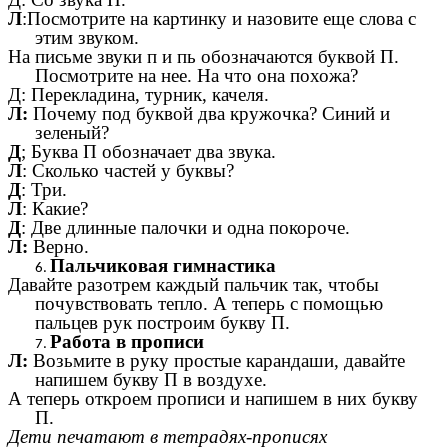
Л
:Посмотрите на картинку и назовите еще слова с
этим звуком.
На письме звуки п и пь обозначаются буквой П.
Посмотрите на нее. На что она похожа?
Д: Перекладина, турник, качеля.
Л:
Почему под буквой два кружочка? Синий и
зеленый?
Д
; Буква П обозначает два звука.
Л
: Сколько частей у буквы?
Д
: Три.
Л
: Какие?
Д
: Две длинные палочки и одна покороче.
Л:
Верно.
Пальчиковая гимнастика
Давайте разотрем каждый пальчик так, чтобы
почувствовать тепло. А теперь с помощью
пальцев рук построим букву П.
Работа в прописи
Л:
Возьмите в руку простые карандаши, давайте
напишем букву П в воздухе.
А теперь откроем прописи и напишем в них букву
П.
Дети печатают в тетрадях-прописях