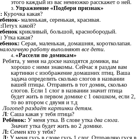
этого каждый из вас немножко расскажет о ней.
Упражнение «Подбери признак»
:
Курочка какая?
ебенок-
маленькая, серенькая, красивая.
:
Петух какой?
ебенок
крикливый, большой, краснобородый.
:
Утка какая?
ебенок:
Серая, маленькая, домашняя, коротколапая.
налогичную работу выполняют все дети.
«Рассели по домикам»
Ребята, у меня на доске находятся домики, вы
хорошо с ними знакомы. Сейчас я раздам вам
картинки с изображение домашних птиц. Ваша
задача определить сколько слогов в названии
вашей птицы. Отправить в тот домик, сколько
слогов. Если 1 слог в названии значит птица
будет жить в первом домике с 1 окошком, если 2,
то во втором с двумя и т.д
Логопед раздаёт картинки детям.
Л
:
Саша какая у тебя птица?
Ребёнок:
У меня утка. В слове утка
два слога.
Значит утка будет жить во 2 домике.
Л:
Семен кто у тебя?
Д:
У меня гусь в слове гусь 1 слог. Отправляю гуся в