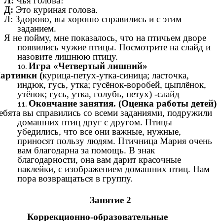
Л:
Чья голова?
Д:
Это куриная голова.
Л: Здорово, вы хорошо справились и с этим
заданием.
Я не пойму, мне показалось, что на птичьем дворе
появились чужие птицы. Посмотрите на слайд и
назовите лишнюю птицу.
Игра «Четвертый лишний»
артинки
(
курица-петух-утка-синица; ласточка,
индюк, гусь, утка; гусёнок-воробей, цыплёнок,
утёнок; гусь, утка, голубь, петух) -слайд
Окончание занятия. (Оценка работы детей)
ебята вы справились со всеми заданиями, подружили
домашних птиц друг с другом. Птицы
убедились, что все они важные, нужные,
приносят пользу людям. Птичница Мария очень
вам благодарна за помощь. В знак
благодарности, она вам дарит красочные
наклейки, с изображением домашних птиц. Нам
пора возвращаться в группу.
Занятие 2
Коррекционно-образовательные