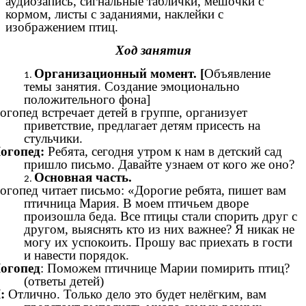
аудиозапись, сигнальные таблички, мешочки с
кормом, листы с заданиями, наклейки с
изображением птиц.
Ход занятия
Организационный момент. [
Объявление
темы занятия. Создание эмоционально
положительного фона]
огопед встречает детей в группе, организует
приветствие, предлагает детям присесть на
стульчики.
огопед:
Ребята, сегодня утром к нам в детский сад
пришло письмо. Давайте узнаем от кого же оно?
Основная часть.
огопед читает письмо: «Дорогие ребята, пишет вам
птичница Мария. В моем птичьем дворе
произошла беда. Все птицы стали спорить друг с
другом, выяснять кто из них важнее? Я никак не
могу их успокоить. Прошу вас приехать в гости
и навести порядок.
огопед
: Поможем птичнице Марии помирить птиц?
(ответы детей)
:
Отлично. Только дело это будет нелёгким, вам