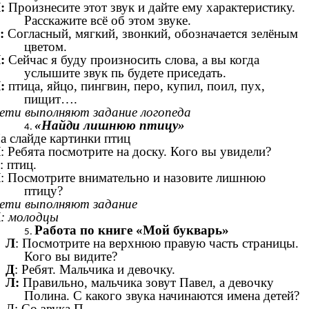
:
Произнесите этот звук и дайте ему характеристику.
Расскажите всё об этом звуке.
:
Согласный, мягкий, звонкий, обозначается зелёным
цветом.
:
Сейчас я буду произносить слова, а вы когда
услышите звук пь будете приседать.
:
птица, яйцо, пингвин, перо, купил, поил, пух,
пищит….
ети выполняют задание логопеда
«Найди лишнюю птицу»
а слайде картинки птиц
Л
: Ребята посмотрите на доску. Кого вы увидели?
: птиц.
Л
: Посмотрите внимательно и назовите лишнюю
птицу?
ети выполняют задание
Л
: молодцы
Работа по книге «Мой букварь»
Л
: Посмотрите на верхнюю правую часть страницы.
Кого вы видите?
Д
: Ребят. Мальчика и девочку.
Л:
Правильно, мальчика зовут Павел, а девочку
Полина. С какого звука начинаются имена детей?
Д: Со звука П.