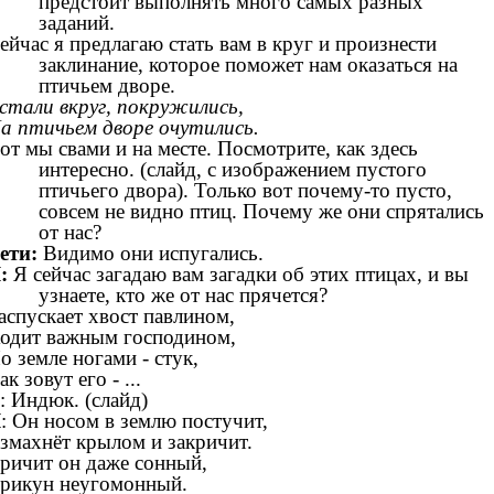
предстоит выполнять много самых разных
заданий.
ейчас я предлагаю стать вам в круг и произнести
заклинание, которое поможет нам оказаться на
птичьем дворе.
стали вкруг, покружились,
а птичьем дворе очутились.
от мы свами и на месте. Посмотрите, как здесь
интересно. (слайд, с изображением пустого
птичьего двора). Только вот почему-то пусто,
совсем не видно птиц. Почему же они спрятались
от нас?
ети:
Видимо они испугались.
:
Я сейчас загадаю вам загадки об этих птицах, и вы
узнаете, кто же от нас прячется?
аспускает хвост павлином,
одит важным господином,
о земле ногами - стук,
ак зовут его - ...
: Индюк. (слайд)
Л
: Он носом в землю постучит,
змахнёт крылом и закричит.
ричит он даже сонный,
рикун неугомонный.