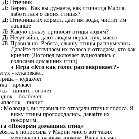
Д:
Птичник
Л:
Верно. Как вы думаете, как птичница Мария,
заботиться о своих птицах?
Д:
Птичница их кормит, дает им воды, чистит им
жилище
Л:
Какую пользу приносят птицы людям?
Д:
Несут яйца, дают людям перья, пух, мясо)
Л:
Правильно. Ребята, слышу птицы расшумелись.
Давайте послушаем их голоса и отгадаем, кто как
кричит. (Логопед включает аудиозапись с
голосами домашних птиц)
Игра «Кто как голос разговаривает?
»
етух - кукарекает.
урица – кудахчет
тка – крякает
усь – шипит, гогочет
ндюк – болбочет
ыпленок – пищит
:
Молодцы, вы правильно отгадали птичьи голоса. Я
вижу птицы проголодались, давайте их
покормим.
га «Покорми домашних птиц»
ебята, я попросила у Марии много вот таких
мешочков с разным кормом. Ваша задача,