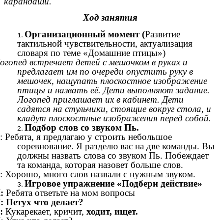
карандаши.
Ход занятия
Организационный момент (
Развитие
тактильной чувствительности, актуализация
словаря по теме «Домашние птицы»)
огопед встречает детей с мешочком в руках и
предлагает им по очереди опустить руку в
мешочек, нащупать плоскостное изображение
птицы и назвать её. Дети выполняют задание.
Логопед приглашает их в кабинет. Дети
садятся на стульчики, стоящие вокруг стола, и
кладут плоскостные изображения перед собой.
Подбор слов со звуком Пь.
: Ребята, я предлагаю у строить небольшое
соревнование. Я разделю вас на две команды. Вы
должны назвать слова со звуком Пь. Побеждает
та команда, которая назовет больше слов.
: Хорошо, много слов назвали с нужным звуком.
Игровое упражнение «Подбери действие»
:
Ребята ответьте на мом вопросы
: Петух что делает?
:
Кукарекает, кричит,
ходит, ищет.