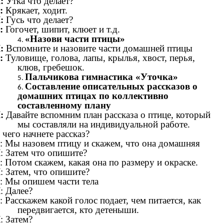
:
Утка что делает?
:
Крякает, ходит.
:
Гусь что делает?
:
Гогочет, шипит, клюет и т.д.
«Назови части птицы»
:
Вспомните и назовите части домашней птицы
:
Туловище, голова, лапы, крылья, хвост, перья,
клюв, гребешок.
Пальчикова гимнастика «Уточка»
Составление описательных рассказов о
домашних птицах по коллективно
составленному плану
:
Давайте вспомним план рассказа о птице, который
мы составляли на индивидуальной работе.
 чего начнете рассказ?
: Мы назовем птицу и скажем, что она домашняя
Л
: Затем что опишите?
: Потом скажем, какая она по размеру и окраске.
Л
: Затем, что опишите?
: Мы опишем части тела
Л
: Далее?
: Расскажем какой голос подает, чем питается, как
передвигается, кто детеныши.
Л
: Затем?