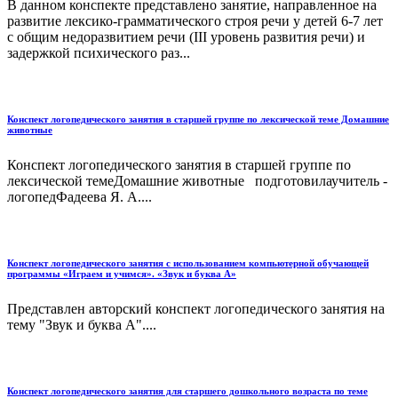
В данном конспекте представлено занятие, направленное на
развитие лексико-грамматического строя речи у детей 6-7 лет
с общим недоразвитием речи (III уровень развития речи) и
задержкой психического раз...
Конспект логопедического занятия в старшей группе по лексической теме Домашние
животные
Конспект логопедического занятия в старшей группе по
лексической темеДомашние животные подготовилаучитель -
логопедФадеева Я. А....
Конспект логопедического занятия с использованием компьютерной обучающей
программы «Играем и учимся». «Звук и буква А»
Представлен авторский конспект логопедического занятия на
тему "Звук и буква А"....
Конспект логопедического занятия для старшего дошкольного возраста по теме