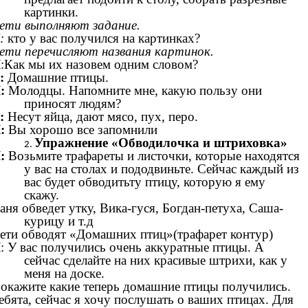
картинки.
ети выполняют задание.
:
кто у вас получился на картинках?
ети перечисляют названия картинок.
Л
:Как мы их назовем одним словом?
:
Домашние птицы.
:
Молодцы. Напомните мне, какую пользу они
приносят людям?
:
Несут яйца, дают мясо, пух, перо.
:
Вы хорошо все запомнили
Упражнение «Обводилочка и штриховка»
:
Возьмите трафареты и листочки, которые находятся
у вас на столах и пододвиньте. Сейчас каждый из
вас будет обводитьту птицу, которую я ему
скажу.
аня обведет утку, Вика-гуся, Богдан-петуха, Саша-
курицу и т.д
ети обводят «Домашних птиц»(трафарет контур)
Л
: У вас получились очень аккуратные птицы. А
сейчас сделайте на них красивые штрихи, как у
меня на доске.
окажите какие теперь домашние птицы получились.
ебята, сейчас я хочу послушать о ваших птицах. Для