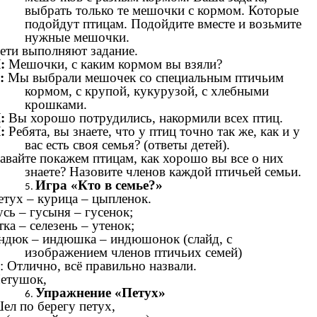
выбрать только те мешочки с кормом. Которые
подойдут птицам. Подойдите вместе и возьмите
нужные мешочки.
ети выполняют задание.
:
Мешочки, с каким кормом вы взяли?
:
Мы выбрали мешочек со специальным птичьим
кормом, с крупой, кукурузой, с хлебными
крошками.
:
Вы хорошо потрудились, накормили всех птиц.
:
Ребята, вы знаете, что у птиц точно так же, как и у
вас есть своя семья? (ответы детей).
авайте покажем птицам, как хорошо вы все о них
знаете? Назовите членов каждой птичьей семьи.
Игра «Кто в семье?»
етух – курица – цыпленок.
усь – гусыня – гусенок;
тка – селезень – утенок;
ндюк – индюшка – индюшонок (слайд, с
изображением членов птичьих семей)
: Отлично, всё правильно назвали.
етушок,
Упражнение «Петух»
ел по берегу петух,