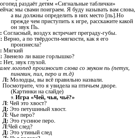
огопед раздаёт детям «Сигнальные таблички»
ейчас мы свами поиграем. Я буду называть вам слова,
а вы должны определить в них место [пь].Но
прежде чем приступить к игре, расскажите какой
он звук Пь.
:
Согласный, воздух встречает преграду-губы.
:
Верно, а по твёрдости-мягкости, как я его
произнесла?
:
Мягкий
:
Звенело ли ваше горлышко?
:
Нет, звук глухой.
алее логопед произносит слова со звуком пь (петух,
пингвин, пил, перо и т.д)
Л:
Молодцы, вы всё правильно назвали.
Посмотрите, что я увидела на птичьем дворе.
(Картинки на слайде)
Игра «Чей, чья, чьё?»
Л
: Чей это хвост?
Д:
Это петушиный хвост.
Л
: Чье перо?
Д:
Это гусиное перо.
Л
:Чей след?
Д:
Это утиный след