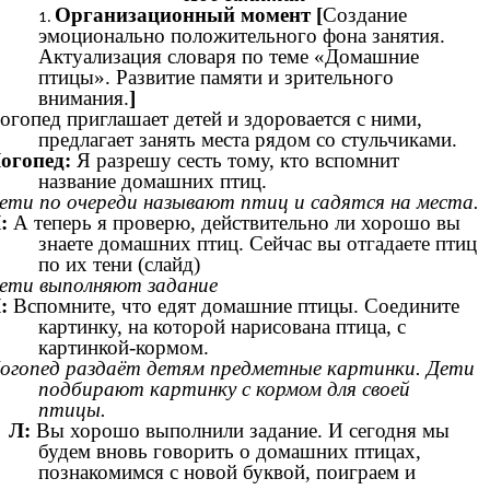
Организационный момент [
Создание
эмоционально положительного фона занятия.
Актуализация словаря по теме «Домашние
птицы». Развитие памяти и зрительного
внимания.
]
огопед приглашает детей и здоровается с ними,
предлагает занять места рядом со стульчиками.
огопед:
Я разрешу сесть тому, кто вспомнит
название домашних птиц.
ети по очереди называют птиц и садятся на места.
:
А теперь я проверю, действительно ли хорошо вы
знаете домашних птиц. Сейчас вы отгадаете птиц
по их тени (слайд)
ети выполняют задание
:
Вспомните, что едят домашние птицы. Соедините
картинку, на которой нарисована птица, с
картинкой-кормом.
огопед раздаёт детям предметные картинки. Дети
подбирают картинку с кормом для своей
птицы.
Л:
Вы хорошо выполнили задание. И сегодня мы
будем вновь говорить о домашних птицах,
познакомимся с новой буквой, поиграем и