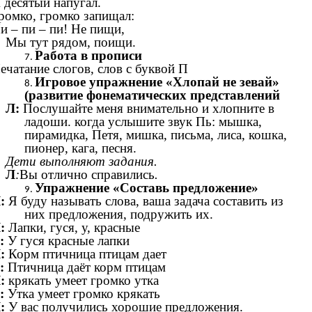
 десятый напугал.
ромко, громко запищал:
и – пи – пи! Не пищи,
Мы тут рядом, поищи.
Работа в прописи
ечатание слогов, слов с буквой П
Игровое упражнение «Хлопай не зевай»
(развитие фонематических представлений
Л:
Послушайте меня внимательно и хлопните в
ладоши. когда услышите звук Пь: мышка,
пирамидка, Петя, мишка, письма, лиса, кошка,
пионер, кага, песня.
Дети выполняют задания.
Л
:
Вы отлично справились
.
Упражнение «Составь предложение»
:
Я буду называть слова, ваша задача составить из
них предложения, подружить их.
:
Лапки, гуся, у, красные
:
У гуся красные лапки
:
Корм птичница птицам дает
:
Птичница даёт корм птицам
:
крякать умеет громко утка
:
Утка умеет громко крякать
:
У вас получились хорошие предложения.