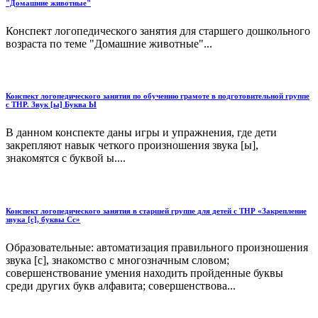
"Домашние животные"
Конспект логопедического занятия для старшего дошкольного
возраста по теме "Домашние животные"...
Конспект логопедического занятия по обучению грамоте в подготовительной группе
с ТНР. Звук [ы] Буква Ы
В данном конспекте даны игры и упражнения, где дети
закрепляют навык четкого произношения звука [ы],
знакомятся с буквой ы....
Конспект логопедического занятия в старшей группе для детей с ТНР «Закрепление
звука [c], буквы Сс»
Образовательные: автоматизация правильного произношения
звука [с], знакомство с многозначным словом;
совершенствование умения находить пройденные буквы
среди других букв алфавита; совершенствова...