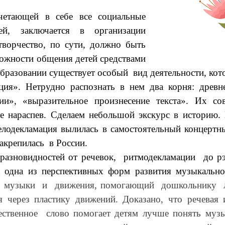
очетающей в себе все социальные
й, заключается в организации
ворчество, по сути, должно быть
можности общения детей средствами
разовании существует особый вид деятельности, ко
ция». Нетрудно распознать в нем два корня: древне
ии», «выразительное произнесение текста». Их с
е нараспев.
Сделаем небольшой экскурс в историю. 
мелодекламация вылилась в самостоятельный концер
акрепилась в России.
овидностей от речевок, ритмодекламации до рэпа
к одна из перспективных форм развития музыкально
, музыки и движения, помогающий дошкольнику лу
бя через пластику движений. Доказано, что речева
нное слово помогает детям лучше понять музыку, 