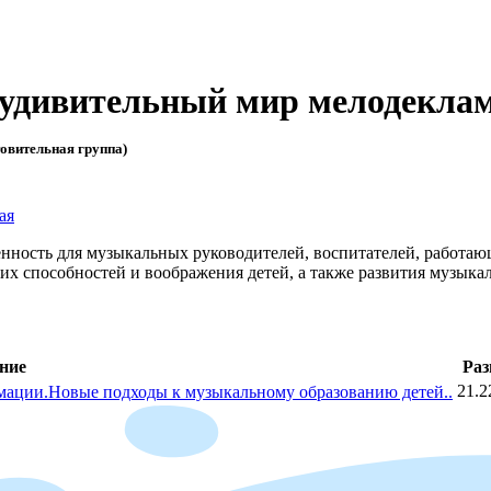
 удивительный мир мелодекла
товительная группа)
ая
енность для музыкальных руководителей, воспитателей, работа
х способностей и воображения детей, а также развития музыкаль
ние
Раз
21.2
мации.Новые подходы к музыкальному образованию детей..