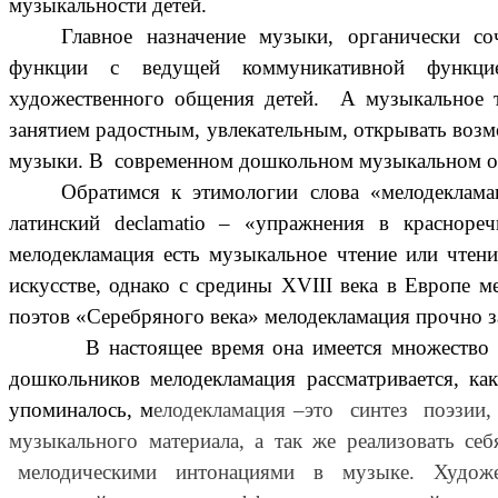
музыкальности детей.
Главное назначение музыки, органически с
функции с ведущей коммуникативной функцие
художественного общения детей. А музыкальное т
занятием радостным, увлекательным, открывать воз
музыки. В современном дошкольном музыкальном об
О
братимся к этимологии слова «мелодеклама
латинский declamatio – «упражнения в краснореч
мелодекламация есть музыкальное чтение или чтени
искусстве, однако с средины XVIII века в Европе 
поэтов «Серебряного века» мелодекламация прочно з
В настоящее время она имеется множество разн
дошкольников мелодекламация рассматривается, ка
упоминалось, м
елодекламация –это синтез поэзии
музыкального материала, а так же реализовать се
мелодическими интонациями в музыке. Художестве