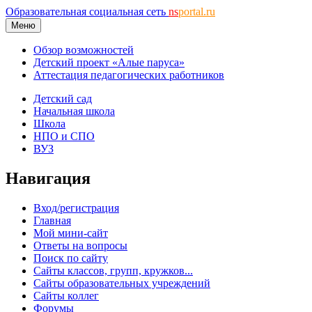
Образовательная социальная сеть
ns
portal.ru
Меню
Обзор возможностей
Детский проект «Алые паруса»
Аттестация педагогических работников
Детский сад
Начальная школа
Школа
НПО и СПО
ВУЗ
Навигация
Вход/регистрация
Главная
Мой мини-сайт
Ответы на вопросы
Поиск по сайту
Сайты классов, групп, кружков...
Сайты образовательных учреждений
Сайты коллег
Форумы