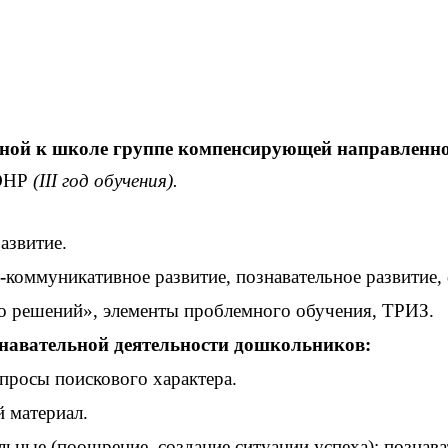
ьной к школе группе компенсирующей направленнос
ОНР
(III год обучения).
азвитие.
-
коммуникативное развитие, познавательное развитие, 
о решений», элементы проблемного обучения, ТРИЗ.
навательной деятельности дошкольников:
просы поискового характера.
 материал.
ьные (поощрение, создание ситуации успеха);
познава