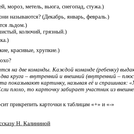
, мороз, метель, вьюга, снегопад, стужа.)
они называются? (Декабрь, январь, февраль.)
тся льдом.)
шистый, колючий, грязный.)
ка.)
ие, красивые, хрупкие.)
лохо?
тся на две команды. Каждой команде (ребенку) выд
ва круга – внутренний и внешний (внутренний – плюс
бята показывают картинку, называя её и спрашивая: 
сли плохо, то карточку забирает участник из внешнег
осит прикрепить карточки к таблицам «+» и «-»
ссказу Н. Калининой