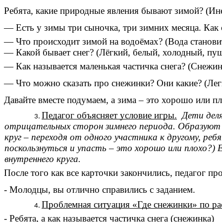
Ребята, какие природные явления бывают зимой? (Иней
— Есть у зимы три сыночка, три зимних месяца. Как 
— Что происходит зимой на водоёмах? (Вода станови
— Какой бывает снег? (Лёгкий, белый, холодный, пу
— Как называется маленькая частичка снега? (Снежин
— Что можно сказать про снежинки? Они какие? (Легк
Давайте вместе подумаем, а зима – это хорошо или п
Педагог объясняет условие игры.
Дети деля
отрицательных сторон зимнего периода. Образуют д
круг – переходя от одного участника к другому, ре
поскользнуться и упасть – это хорошо или плохо?) Е
внутреннего круга.
После того как все карточки закончились, педагог пр
- Молодцы, вы отлично справились с заданием.
Проблемная ситуация «Где снежинки» по ра
- Ребята, а как называется частичка снега (снежинка)