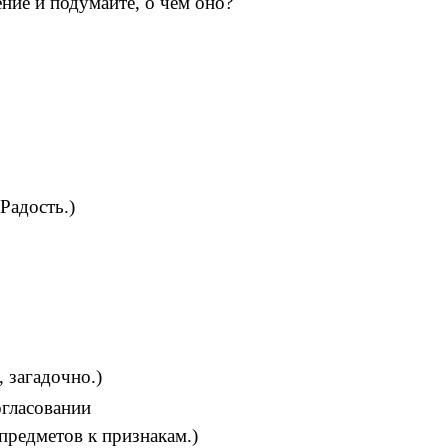
ние и подумайте, о чем оно?
Радость.)
 загадочно.)
огласовании
предметов к признакам.)