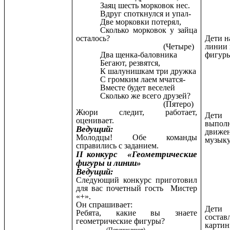
Заяц шесть морковок нес.
Вдруг споткнулся и упал-
Две морковки потерял,
Сколько морковок у зайца
Дети н
осталось?
линии
(Четыре)
фигур
Два щенка-баловника
Бегают, резвятся,
К шалунишкам три дружка
С громким лаем мчатся-
Вместе будет веселей
Сколько же всего друзей?
(Пятеро)
Жюри следит, работает,
Дети
оценивает.
выпол
Ведущий:
движен
Молодцы! Обе команды
музык
справились с заданием.
II конкурс «Геометрические
фигуры и линии»
Ведущий:
Следующий конкурс приготовил
для вас почетный гость Мистер
«+».
Он спрашивает:
Дети
Ребята, какие вы знаете
состав
геометрические фигуры?
картин