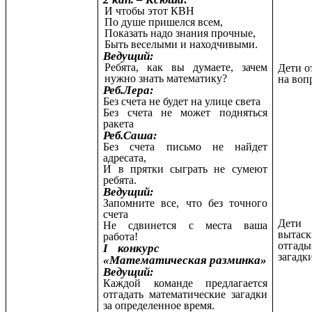
И чтобы этот КВН
По душе пришелся всем,
Показать надо знания прочные,
Быть веселыми и находчивыми.
Ведущий:
Ребята, как вы думаете, зачем
Дети о
нужно знать математику?
на воп
Реб.Лера:
Без счета не будет на улице света
Без счета не может подняться
ракета
Реб.Саша:
Без счета письмо не найдет
адресата,
И в прятки сыграть не сумеют
ребята.
Ведущий:
Запомните все, что без точного
счета
Дети
Не сдвинется с места ваша
вытаск
работа!
отгад
I конкурс
загадк
«Математическая разминка»
Ведущий:
Каждой команде предлагается
отгадать математические загадки
за определенное время.