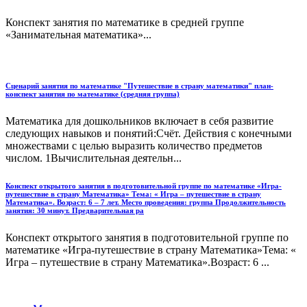
Конспект занятия по математике в средней группе
«Занимательная математика»...
Сценарий занятия по математике "Путешествие в страну математики" план-
конспект занятия по математике (средняя группа)
Математика для дошкольников включает в себя развитие
следующих навыков и понятий:Счёт. Действия с конечными
множествами с целью выразить количество предметов
числом. 1Вычислительная деятельн...
Конспект открытого занятия в подготовительной группе по математике «Игра-
путешествие в страну Математика» Тема: « Игра – путешествие в страну
Математика». Возраст: 6 – 7 лет. Место проведения: группа Продолжительность
занятия: 30 минут. Предварительная ра
Конспект открытого занятия в подготовительной группе по
математике «Игра-путешествие в страну Математика»Тема: «
Игра – путешествие в страну Математика».Возраст: 6 ...