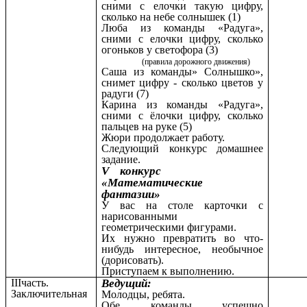
сними с елочки такую цифру,
сколько на небе солнышек (1)
Люба из команды «Радуга»,
сними с елочки цифру, сколько
огоньков у светофора (3)
(правила дорожного движения)
Саша из команды» Солнышко»,
снимет цифру - сколько цветов у
радуги (7)
Карина из команды «Радуга»,
сними с ёлочки цифру, сколько
пальцев на руке (5)
Жюри продолжает работу.
Следующий конкурс домашнее
задание.
V конкурс
«Математические
фантазии»
У вас на столе карточки с
нарисованными
геометрическими фигурами.
Их нужно превратить во что-
нибудь интересное, необычное
(дорисовать).
Приступаем к выполнению.
IIIчасть.
Ведущий:
Заключительная
Молодцы, ребята.
Обе команды успешно