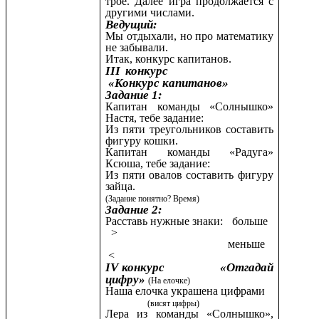
трое. Далее игра продолжается с
другими числами.
Ведущий:
Мы отдыхали, но про математику
не забывали.
Итак, конкурс капитанов.
III конкурс
«Конкурс капитанов»
Задание 1:
Капитан команды «Солнышко»
Настя, тебе задание:
Из пяти треугольников составить
фигуру кошки.
Капитан команды «Радуга»
Ксюша, тебе задание:
Из пяти овалов составить фигуру
зайца.
(Задание понятно? Время)
Задание 2:
Расставь нужные знаки: больше
>
меньше
<
IV конкурс «Отгадай
цифру»
(На елочке)
Наша елочка украшена цифрами
(висят цифры)
Лера из команды «Солнышко»,