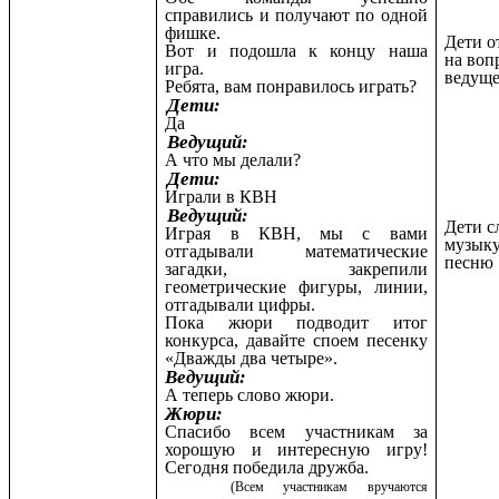
справились и получают по одной
фишке.
Дети о
Вот и подошла к концу наша
на воп
игра.
ведуще
Ребята, вам понравилось играть?
Дети:
Да
Ведущий:
А что мы делали?
Дети:
Играли в КВН
Ведущий:
Дети 
Играя в КВН, мы с вами
музыку
отгадывали математические
песню
загадки, закрепили
геометрические фигуры, линии,
отгадывали цифры.
Пока жюри подводит итог
конкурса, давайте споем песенку
«Дважды два четыре».
Ведущий:
А теперь слово жюри.
Жюри:
Спасибо всем участникам за
хорошую и интересную игру!
Сегодня победила дружба.
(Всем участникам вручаются