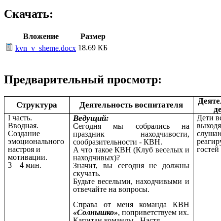
Скачать:
Вложение
Размер
18.69 КБ
kvn_v_sheme.docx
Предварительный просмотр:
Деяте
Структура
Деятельность воспитателя
д
I часть.
Ведущий:
Дети в
Вводная.
выходя
Сегодня мы собрались на
Создание
слушаю
праздник находчивости,
эмоционального
реагир
сообразительности - КВН.
настроя и
гостей
А что такое КВН (Клуб веселых и
мотивации.
находчивых)?
3 – 4 мин.
Значит, вы сегодня не должны
скучать.
Будьте веселыми, находчивыми и
отвечайте на вопросы.
Справа от меня команда КВН
«Солнышко»
, поприветствуем их.
Капитан команды - Настя.