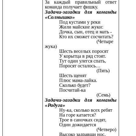
За каждый правильный ответ
команда получает фишку.
Задачи-загадки для команды
«Солнышко»
Под кустами у реки
Жили майские жуки:
Дочка, сын, отец и мать -
Кто их сможет сосчитать?
(Четыре
жука)
Шесть веселых поросят
У корытца в ряд стоят.
Тут один улегся спать,
Поросят осталось…
(Пять)
Шесть щенят
Плюс мама-лайка.
Сколько будет?
Посчитай-ка
(Семь)
Задачи-загадки для команды
«Радуга»
Ну-ка, сколько всех ребят
На горе катается?
Трое в саночках сидят,
Один дожидается
(Четверо)
Высоко задравши нос,