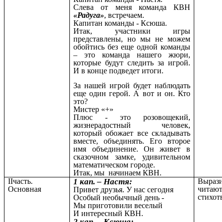
Слева от меня команда КВН
«Радуга»
, встречаем.
Капитан команды - Ксюша.
Итак, участники игры
представлены, но мы не можем
обойтись без еще одной команды
– это команда нашего жюри,
которые будут следить за игрой.
И в конце подведет итоги.
За нашей игрой будет наблюдать
еще один герой. А вот и он. Кто
это?
Мистер «+»
Плюс - это розовощекий,
жизнерадостный человек,
который обожает все складывать
вместе, объединять. Его второе
имя объединение. Он живет в
сказочном замке, удивительном
математическом городе.
Итак, мы начинаем КВН.
IIчасть.
1 кап. – Настя:
Выраз
Основная
читаю
Привет друзья. У нас сегодня
стихот
Особый необычный день -
Мы приготовили веселый
И интересный КВН.
2 кап. – Ксюша: