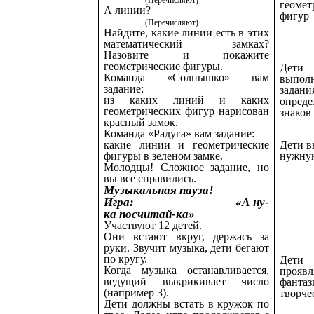
(Перечисляют)
геомет
А линии?
фигур
(Перечисляют)
Найдите, какие линии есть в этих
математический замках?
Назовите и покажите
геометрические фигуры.
Дети
Команда «Солнышко» вам
выпол
задание:
задани
из каких линий и каких
опред
геометрических фигур нарисован
знаков
красный замок.
Команда «Радуга» вам задание:
Дети 
какие линии и геометрические
нужну
фигуры в зеленом замке.
Молодцы! Сложное задание, но
вы все справились.
Музыкальная пауза!
Игра: «А ну-
ка посчитай-ка»
Участвуют 12 детей.
Они встают вкруг, держась за
руки. Звучит музыка, дети бегают
по кругу.
Дети
Когда музыка останавливается,
прояв
ведущий выкрикивает число
фантаз
(например 3).
творче
Дети должны встать в кружок по