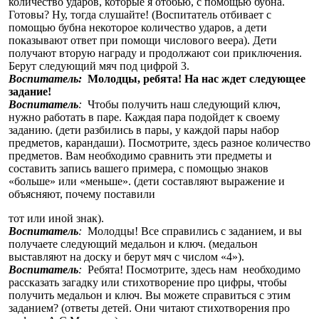
количество ударов, которые я отобью, с помощью бубна.
Готовы? Ну, тогда слушайте! (Воспитатель отбивает с
помощью бубна некоторое количество ударов, а дети
показывают ответ при помощи числового веера). Дети
получают вторую награду и продолжают сои приключения.
Берут следующий мяч под цифрой 3.
Воспитатель:
Молодцы, ребята! На нас ждет следующее
задание!
Воспитатель
:
Чтобы получить наш следующий ключ,
нужно работать в паре. Каждая пара подойдет к своему
заданию. (дети разбились в пары, у каждой пары набор
предметов, карандаши). Посмотрите, здесь разное количество
предметов. Вам необходимо сравнить эти предметы и
составить запись вашего примера, с помощью знаков
«больше» или «меньше». (дети составляют выражение и
объясняют, почему поставили
тот или иной знак).
Воспитатель
:
Молодцы! Все справились с заданием, и вы
получаете следующий медальон и ключ. (медальон
выставляют на доску и берут мяч с числом «4»).
Воспитатель
:
Ребята! Посмотрите, здесь нам необходимо
рассказать загадку или стихотворение про цифры, чтобы
получить медальон и ключ. Вы можете справиться с этим
заданием? (ответы детей. Они читают стихотворения про