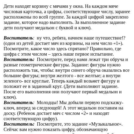
Дети находят корзину с мячами у окна. На каждом мяче
числовая карточка, а цифры, соответствующие числу, заранее
расположены по всей группе. За каждой цифрой закреплено
задание, которое надо выполнить. За выполненное задание
дети получают медальон с буквой и ключ).
Воспитатель
:
ну что, ребята, начнем наше путешествие!?
(один из детей достает мяч из корзины, на нем число «1»).
Посмотрите, какое число здесь спрятано? Правильно, где
цифра с этим числом – здесь наше первое испытание.
Воспитатель:
Посмотрите, перед нами лежат три обруча и
разные геометрические фигуры. Задание: фигуры нужно
расположить так, чтобы: внутри синего обруча оказались все
большие фигуры; внутри желтого - все желтые; а внутри
зеленого- все круглые. Теперь каждый возьмет фигуру и
положит ее в заданный круг. (Дети выполняют задание.
После его выполнения они получают первый медальон и
ключ).
Воспитатель
:
Молодцы! Мы добыли первую подсказку-
ключ, вперед за следующей! А этот медальон поставим на
доску. (Ребенок достает мяч с числом «2» и находят
соответствующую цифру).
Воспитатель:
Посмотрите, это задание «Музыкальное».
Сейчас вам нужно показать цифру, обозначающую