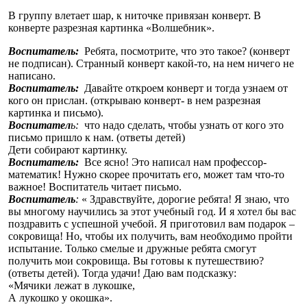
В группу влетает шар, к ниточке привязан конверт. В
конверте разрезная картинка «Волшебник».
Воспитатель:
Ребята, посмотрите, что это такое? (конверт
не подписан). Странный конверт какой-то, на нем ничего не
написано.
Воспитатель:
Давайте откроем конверт и тогда узнаем от
кого он прислан. (открываю конверт- в нем разрезная
картинка и письмо).
Воспитател
ь:
что надо сделать, чтобы узнать от кого это
письмо пришло к нам. (ответы детей)
Дети собирают картинку.
Воспитатель:
Все ясно! Это написал нам профессор-
математик! Нужно скорее прочитать его, может там что-то
важное! Воспитатель читает письмо.
Воспитатель
:
« Здравствуйте, дорогие ребята! Я знаю, что
вы многому научились за этот учебный год. И я хотел бы вас
поздравить с успешной учебой. Я приготовил вам подарок –
сокровища! Но, чтобы их получить, вам необходимо пройти
испытание. Только смелые и дружные ребята смогут
получить мои сокровища. Вы готовы к путешествию?
(ответы детей). Тогда удачи! Даю вам подсказку:
«Мячики лежат в лукошке,
А лукошко у окошка».