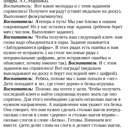
цифры, А.С.Маршака).
Воспитатель:
Вот какие молодцы и с этим заданием
справились! Получите награду! (ставят медальон на доску).
Выполняют физкультминутку.
Воспитатель:
А
теперь в путь! Мы уже близко к нашим
сокровищам! Но у нас остались еще задания. (ребенок берет
мяч с числом. Выполняют задание).
Воспитатель:
Чтобы получить наш следующий ключ- нам
снова надо объединиться в пары. Задание называется
«Заблудившиеся цифры». В этих рядах есть ошибка и нам
нужно ее исправить. ( на столе числовые ряды с
неправильными цифрами, дети исправляют ошибки и
объясняют, почему именно так).
Воспитатель
:
И с этим
заданием вы справились! Вот награда! (медальон
выкладывают на доску и берут последний мяч с цифрой).
Воспитатель
:
Ребята, похоже мы с вами попали в «лес».
Дети попадают в лес, где стоит дерево и белка-игрушка.
Воспитатель:
Похоже, мы почти у цели. Чтобы получить
последний ключ и найти сокровища нужно знать где оно
спрятано. Для этого необходимо сделать несколько шагов в
нужном направлении. А направление нам укажет эта белка.
Она говорит, что нам нужно сделать столько шагов вперед-
сколько слогов в слове «дерево» и столько шагов вправо –
сколько слогов в слове «Белка». Готовы. Начинаем все
вместе. (дети делят слова на слоги и делают столько шагов,