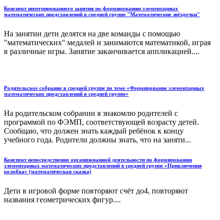
Конспект интегрированного занятия по формированию элементарных
математических представлений в средней группе "Математические звёздочки"
На занятии дети делятся на две команды с помощью
"математических" медалей и занимаются математикой, играя
в различные игры. Занятие заканчивается аппликацией....
Родительское собрание в средней группе по теме «Формирование элементарных
математических представлений в средней группе»
На родительском собрании я знакомлю родителей с
программой по ФЭМП, соответствующей возрасту детей.
Сообщаю, что должен знать каждый ребёнок к концу
учебного года. Родители должны знать, что на заняти...
Конспект непосредственно организованной деятельности по формированию
элементарных математических представлений в средней группе «Приключения
колобка» (математическая сказка)
Дети в игровой форме повторяют счёт до4, повторяют
названия геометрических фигур....