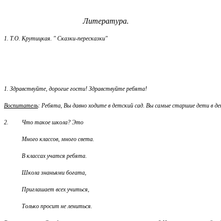
Литература.
1. Т.О. Крутицкая. " Сказки-пересказки"
1. Здравствуйте, дорогие гости! Здравствуйте ребята!
Воспитатель
: Ребята, Вы давно ходите в детский сад. Вы самые старшие дети в дет
2. Что такое школа? Это
Много классов, много света.
В классах учатся ребята.
Школа знаньями богата,
Приглашает всех учиться,
Только просит не лениться.