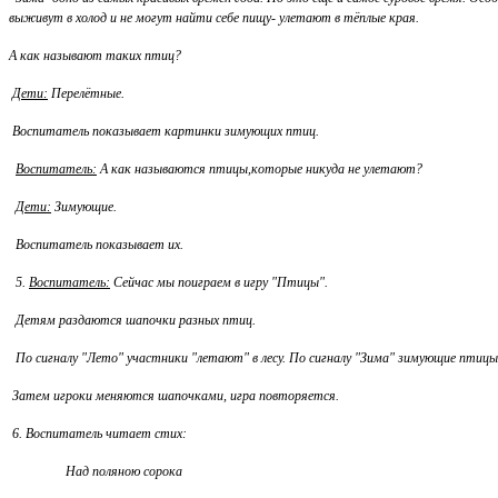
выживут в холод и не могут найти себе пищу- улетают в тёплые края.
А как называют таких птиц?
Дети:
Перелётные.
Воспитатель показывает картинки зимующих птиц.
Воспитатель:
А как называются птицы,которые никуда не улетают?
Дети:
Зимующие.
Воспитатель показывает их.
5.
Воспитатель:
Сейчас мы поиграем в игру "Птицы".
Детям раздаются шапочки разных птиц.
По сигналу "Лето" участники "летают" в лесу. По сигналу "Зима" зимующие птицы 
Затем игроки меняются шапочками, игра повторяется.
6. Воспитатель читает стих:
Над поляною сорока