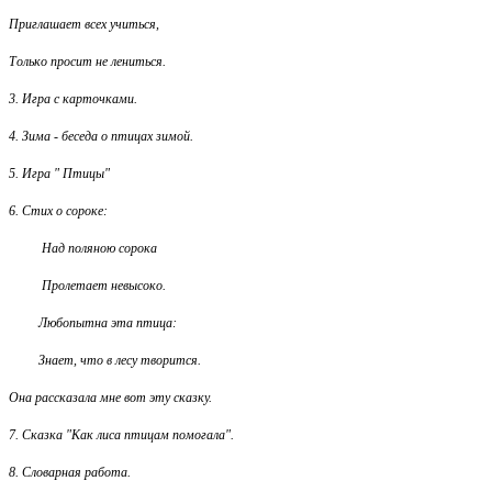
Приглашает всех учиться,
Только просит не лениться.
3. Игра с карточками.
4. Зима - беседа о птицах зимой.
5. Игра " Птицы"
6. Стих о сороке:
Над поляною сорока
Пролетает невысоко.
Любопытна эта птица:
Знает, что в лесу творится.
Она рассказала мне вот эту сказку.
7. Сказка "Как лиса птицам помогала".
8. Словарная работа.