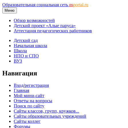
Образовательная социальная сеть
ns
portal.ru
Меню
Обзор возможностей
Детский проект «Алые паруса»
Аттестация педагогических работников
Детский сад
Начальная школа
Школа
НПО и СПО
ВУЗ
Навигация
Вход/регистрация
Главная
Мой мини-сайт
Ответы на вопросы
Поиск по сайту
Сайты классов, групп, кружков...
Сайты образовательных учреждений
Сайты коллег
Форумы