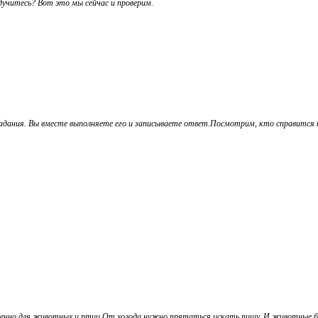
дучитесь? Вот это мы сейчас и проверим.
 задания. Вы вместе выполняете его и записываете ответ.Посмотрим, кто справится 
собенно для животных и птиц.От холода нужно прятаться,искать пищу. И животные б