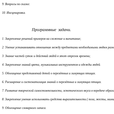
9. Вопросы по сказке.
10. Инсценировка.
Программные задачи.
1. Закрепление решений примеров на сложение и вычитание;
2.
Умение устанавливать отношения между предметами необходимыми людям разн
3. Знание частей суток и действий людей в этот отрезок времени;
4. Закрепление знаний цвета, музыкальных инструментов и одежды людей.
5. Обогащение представлений детей о перелётных и зимующих птицах.
6. Расширение и систематизация знаний о перелётных и зимующих птицах.
7. Развитие творческой самостоятельности, эстетического вкуса в передаче обра
8. Закрепление умения использовать средства выразительности ( поза, жесты, мим
9. Обогощение словарного запаса.