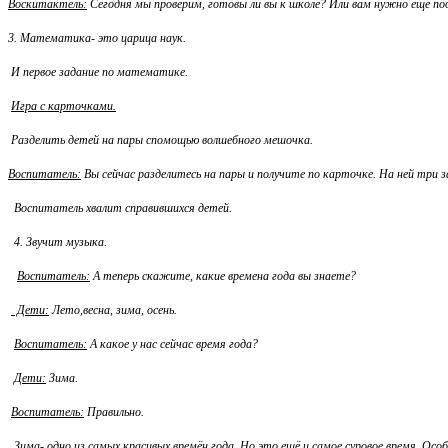
Воскитактель:
Сегодня мы проверим, готовы ли вы к школе? Или вам нужно ещё по
3. Математика- это царица наук.
И первое задание по математике.
Игра с карточками.
Разделить детей на пары спомощью волшебного мешочка.
Воспитатель:
Вы сейчас разделитесь на пары и получите по карточке. На ней три
Воспитатель хвалит справившихся детей.
4. Звучит музыка.
Воспитатель:
А теперь скажите, какие времена года вы знаете?
Дети:
Лето,весна, зима, осень.
Воспитатель:
А какое у нас сейчас время года?
Дети:
Зима.
Воспитатель:
Правильно.
Зима- одно из самых красивых времён года. Но это ещё и самое суровое время. О