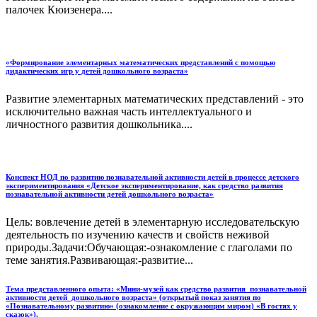
палочек Кюизенера....
«Формирование элементарных математических представлений с помощью
дидактических игр у детей дошкольного возраста»
Развитие элементарных математических представлений - это
исключительно важная часть интеллектуального и
личностного развития дошкольника....
Конспект НОД по развитию познавательной активности детей в процессе детского
экспериментирования «Детское экспериментирование, как средство развития
познавательной активности детей дошкольного возраста»
Цель: вовлечение детей в элементарную исследовательскую
деятельность по изучению качеств и свойств неживой
природы.Задачи:Обучающая:-ознакомление с глаголами по
теме занятия.Развивающая:-развитие...
Тема представленного опыта: «Мини-музей как средство развития познавательной
активности детей дошкольного возраста» (открытый показ занятия по
«Познавательному развитию» (ознакомление с окружающим миром) «В гостях у
сказок»).