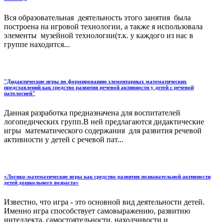
Вся образовательная деятельность этого занятия была
построена на игровой технологии, а также я использовала
элементы музейной технологии(т.к. у каждого из нас в
группе находится...
"Дидактические игры по формированию элементарных математических
представлений как средство развития речевой активности у детей с речевой
патологией"
Данная разработка предназначена для воспитателей
логопедических групп.В ней предлагаются дидактические
игры математического содержания для развития речевой
активности у детей с речевой пат...
«Логико-математические игры как средство развития познавательной активности
детей дошкольного возраста»
Известно, что игра - это основной вид деятельности детей.
Именно игра способствует самовыражению, развитию
интеллекта, самостоятельности, находчивости и