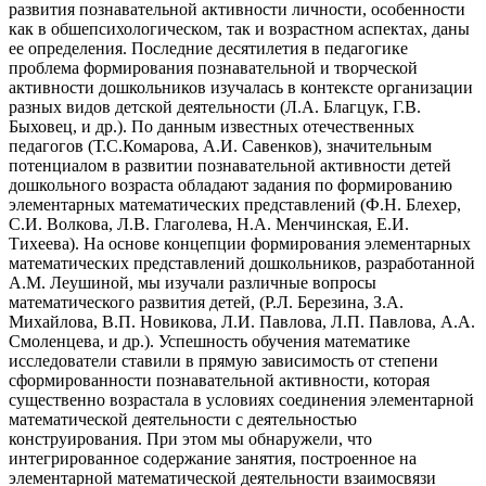
развития познавательной активности личности, особенности
как в обшепсихологическом, так и возрастном аспектах, даны
ее определения. Последние десятилетия в педагогике
проблема формирования познавательной и творческой
активности дошкольников изучалась в контексте организации
разных видов детской деятельности (Л.А. Благцук, Г.В.
Быховец, и др.). По данным известных отечественных
педагогов (Т.С.Комарова, А.И. Савенков), значительным
потенциалом в развитии познавательной активности детей
дошкольного возраста обладают задания по формированию
элементарных математических представлений (Ф.Н. Блехер,
С.И. Волкова, Л.В. Глаголева, Н.А. Менчинская, Е.И.
Тихеева). На основе концепции формирования элементарных
математических представлений дошкольников, разработанной
A.M. Леушиной, мы изучали различные вопросы
математического развития детей, (Р.Л. Березина, З.А.
Михайлова, В.П. Новикова, Л.И. Павлова, Л.П. Павлова, А.А.
Смоленцева, и др.). Успешность обучения математике
исследователи ставили в прямую зависимость от степени
сформированности познавательной активности, которая
существенно возрастала в условиях соединения элементарной
математической деятельности с деятельностью
конструирования. При этом мы обнаружели, что
интегрированное содержание занятия, построенное на
элементарной математической деятельности взаимосвязи