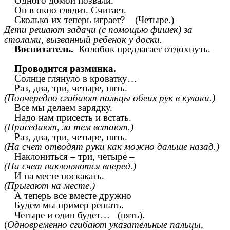
Одного домой позвали.
Он в окно глядит. Считает.
Сколько их теперь играет? (Четыре.)
Дети решают задачи (с помощью фишек) за
столами, вызванный ребенок у доски.
Воспитатель.
Колобок предлагает отдохнуть.
Проводится разминка.
Солнце глянуло в кроватку…
Раз, два, три, четыре, пять.
(Поочередно сгибают пальцы обеих рук в кулаки.)
Все мы делаем зарядку.
Надо нам присесть и встать.
(Приседают, за тем встают.)
Раз, два, три, четыре, пять.
(На счет отводят руки как можно дальше назад.)
Наклониться – три, четыре –
(На счет наклоняются вперед.)
И на месте поскакать.
(Прыгают на месте.)
А теперь все вместе дружно
Будем мы пример решать.
Четыре и один будет… (пять).
(
Одновременно сгибают указательные пальцы,