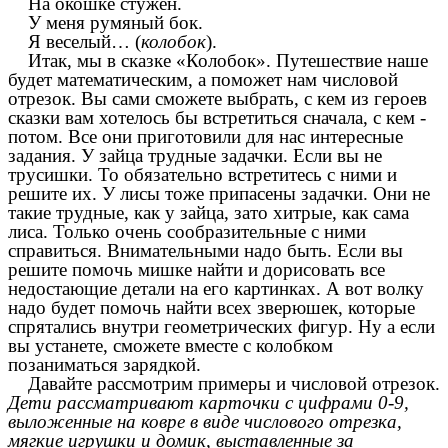
На окошке стужен.
У меня румяный бок.
Я веселый… (
колобок
).
Итак, мы в сказке «Колобок». Путешествие наше
будет математическим, а поможет нам числовой
отрезок. Вы сами сможете выбрать, с кем из героев
сказки вам хотелось бы встретиться сначала, с кем -
потом. Все они приготовили для нас интересные
задания. У зайца трудные задачки. Если вы не
трусишки. То обязательно встретитесь с ними и
решите их. У лисы тоже припасены задачки. Они не
такие трудные, как у зайца, зато хитрые, как сама
лиса. Только очень сообразительные с ними
справиться. Внимательными надо быть. Если вы
решите помочь мишке найти и дорисовать все
недостающие детали на его картинках. А вот волку
надо будет помочь найти всех зверюшек, которые
спрятались внутри геометрических фигур. Ну а если
вы устанете, сможете вместе с колобком
позаниматься зарядкой.
Давайте рассмотрим примеры и числовой отрезок.
Дети рассматривают карточки с цифрами 0-9,
выложенные на ковре в виде числового отрезка,
мягкие игрушки и домик, выставленные за