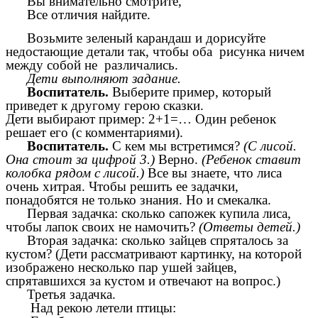
Вы внимательно смотрите,
Все отличия найдите.
Возьмите зеленый карандаш и дорисуйте
недостающие детали так, чтобы оба рисунка ничем
между собой не различались.
Дети выполняют задание.
Воспитатель.
Выберите пример, который
приведет к другому герою сказки.
Дети выбирают пример: 2+1=… Один ребенок
решает его (с комментариями).
Воспитатель.
С кем мы встретимся?
(С лисой.
Она стоит за цифрой 3.)
Верно.
(Ребенок ставит
колобка рядом с лисой.)
Все вы знаете, что лиса
очень хитрая. Чтобы решить ее задачки,
понадобятся не только знания. Но и смекалка.
Первая задачка: сколько сапожек купила лиса,
чтобы лапок своих не намочить?
(Ответы детей.)
Вторая задачка: сколько зайцев спряталось за
кустом? (Дети рассматривают картинку, на которой
изображено несколько пар ушей зайцев,
спрятавшихся за кустом и отвечают на вопрос.)
Третья задачка.
Над рекою летели птицы: