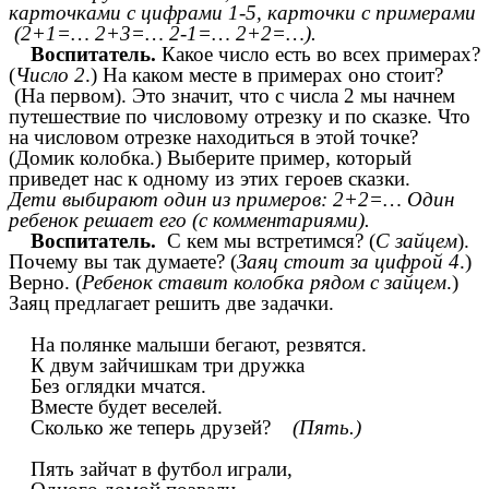
карточками с цифрами 1-5, карточки с примерами
(2+1=… 2+3=… 2-1=… 2+2=…).
Воспитатель.
Какое число есть во всех примерах?
(
Число 2
.) На каком месте в примерах оно стоит?
(На первом). Это значит, что с числа 2 мы начнем
путешествие по числовому отрезку и по сказке. Что
на числовом отрезке находиться в этой точке?
(Домик колобка.) Выберите пример, который
приведет нас к одному из этих героев сказки.
Дети выбирают один из примеров: 2+2=… Один
ребенок решает его (с комментариями).
Воспитатель.
С кем мы встретимся? (
С зайцем
).
Почему вы так думаете? (
Заяц стоит за цифрой 4
.)
Верно. (
Ребенок ставит колобка рядом с зайцем
.)
Заяц предлагает решить две задачки.
На полянке малыши бегают, резвятся.
К двум зайчишкам три дружка
Без оглядки мчатся.
Вместе будет веселей.
Сколько же теперь друзей?
(Пять.)
Пять зайчат в футбол играли,