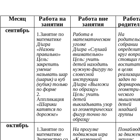
Месяц
Работа на
Работа вне
Работ
занятии
занятия
родите
сентябрь
1.Занятие по
Работа в
На
математике
математическом
родитель
Д/игра
уголке
собрании
«Назови
Д/игра «Слушай
определи
правильно»
внимательно»
круг вопр
Цель:
Цель: учить
стоящих 
закрепить
детей находить
воспитат
умение
нужную фигуру по
в целях
называть шар
словесной
реализаци
(шарик) и куб
инструкции
задач по
(кубик) только
Д/игра «Выложи
формиров
по форме
по образцу»
геометри-
2.
Цель: учить
ческого
Аппликация
детей
мышления
«Шарики
выкладывать узор
детей
катятся по
из геометрических
младшей
дорожке»
фигур точно по
группы
образцу
октябрь
1.Занятие по
На прогулке
Понаблю
математике
подвижная игра
за движе
Знакомство со
«К названной
машин: