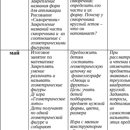
скворечник:
Закрепление
определить его
названия форм
части и их
для аппликации
форму. Почему у
Рисование
скворечника
«Скворечник»
круглый леток –
Закрепление
что он
названий части
напоминает?
скворечника и их
соотношение с
геометрическими
фигурами
май
Итоговое
Предложить
При
занятие по
детям
рассматр
математике
составить
и чтении 
Закреплять
геометрическую
отмечат
умение
цепочку на
предмет
различать и
фланеллеграфе
знакомых 
называть
«Овощи и
треугольн
геометрические
фрукты»
квадратн
фигуры
Цель: учить
круглой.
Д/ игра
детей
Задавать
«Геометрическое
подбирать
вопросы,
лото»
предмет нужной
подталки
Дети получают
формы, цвета,
их
по одной
размера
самостоя
геометрической
называть
Игра с мягким
фигуре и
этих пре
конструктором
собирают