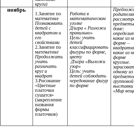
круги)
ноябрь
Предлож
1.Занятие по
Работа в
родителя
математике
математическом
рассмотр
Познакомить
уголке
предметы
детей с
Д/игра « Разложи
доме:
квадратом и
правильно»
определи
его
Цель: учить
какие из н
свойствами
детей
форме –
2.Занятие по
классифицировать
квадратн
математике
фигуры по форме,
какие из н
Продолжать
цвету
форме
учить
Д\игра «Выложи
круглые.
различать
узор»
зарисоват
круг и
Цель: учить
одному из
квадрат
детей соблюдать
предметов
3.Рисование
чередование фигур
групповой
«Цветные
по форме
выставки
платочки
«Мир вещ
сушатся»
(закрепление
названия
формы
платочков)