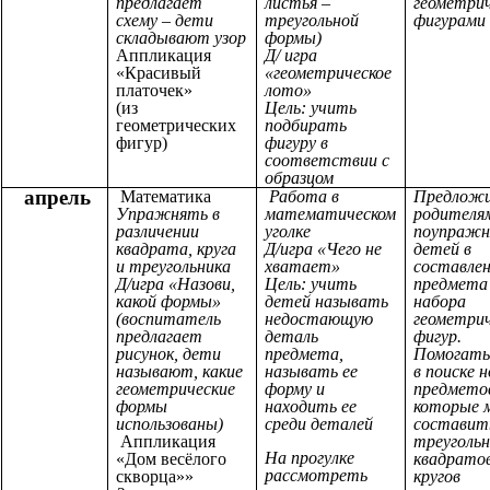
предлагает
листья –
геометри
схему – дети
треугольной
фигурами
складывают узор
формы)
Аппликация
Д/ игра
«Красивый
«геометрическое
платочек»
лото»
(из
Цель: учить
геометрических
подбирать
фигур)
фигуру в
соответствии с
образцом
апрель
Математика
Работа в
Предлож
Упражнять в
математическом
родителя
различении
уголке
поупражн
квадрата, круга
Д/игра «Чего не
детей в
и треугольника
хватает»
составле
Д/игра «Назови,
Цель: учить
предмета
какой формы»
детей называть
набора
(воспитатель
недостающую
геометри
предлагает
деталь
фигур.
рисунок, дети
предмета,
Помогать
называют, какие
называть ее
в поиске 
геометрические
форму и
предмето
формы
находить ее
которые 
использованы)
среди деталей
составит
Аппликация
треугольн
На прогулке
«Дом весёлого
квадратов
рассмотреть
скворца»»
кругов