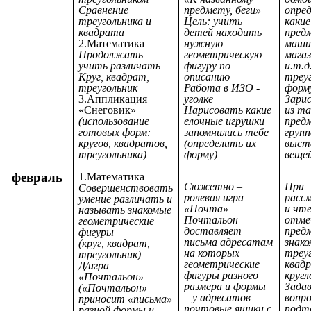
Сравнение
предмету, беги»
опре
треугольника и
Цель: учить
какие
квадрата
детей находить
пред
2.Математика
нужную
маши
Продолжать
геометрическую
магаз
учить различать
фигуру по
и.т.
Круг, квадрат,
описанию
треу
треугольник
Работа в ИЗО -
форм
3.Аппликация
уголке
Зари
«Снеговик»
Нарисовать какие
из та
(использование
елочные игрушки
пред
готовых форм:
запомнились тебе
групп
кругов, квадратов,
(определить их
выст
треугольника)
форму)
веще
февраль
1.Математика
Сюжетно –
При
Совершенствовать
ролевая игра
расс
умение различать и
«Почта»
и чте
называть знакомые
Почтальон
отме
геометрические
доставляет
пред
фигуры
письма адресатам
знак
(круг, квадрат,
на которых
треуг
треугольник)
геометрические
квад
Д/игра
фигуры разного
кругл
«Почтальон»
размера и формы
Зада
(«Почтальон»
– у адресатов
вопр
приносит «письма»
почтовые ящики с
подт
разной формы и