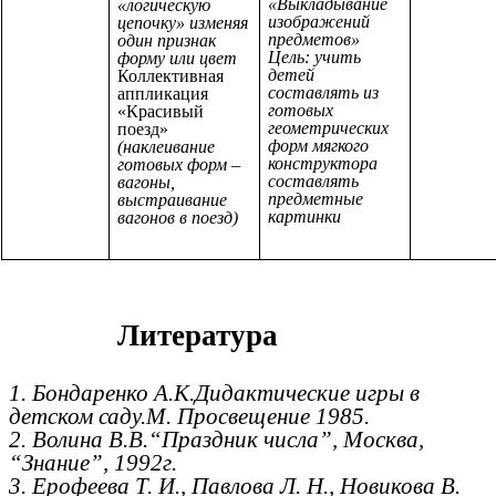
«Выкладывание
«логическую
изображений
цепочку» изменяя
предметов»
один признак
Цель: учить
форму или цвет
детей
Коллективная
составлять из
аппликация
готовых
«Красивый
геометрических
поезд»
форм мягкого
(наклеивание
конструктора
готовых форм –
составлять
вагоны,
предметные
выстраивание
картинки
вагонов в поезд)
Литература
1. Бондаренко А.К.Дидактические игры в
детском саду.М. Просвещение 1985.
2. Волина В.В.“Праздник числа”, Москва,
“Знание”, 1992г.
3. Ерофеева Т. И., Павлова Л. Н., Новикова В.