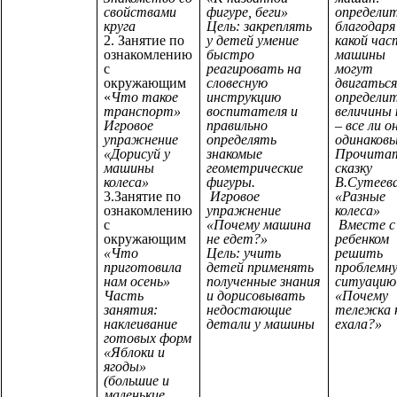
свойствами
фигуре, беги»
определит
круга
Цель: закреплять
благодаря
2. Занятие по
у детей умение
какой час
ознакомлению
быстро
машины
с
реагировать на
могут
окружающим
словесную
двигаться
«
Что такое
инструкцию
определи
транспорт»
воспитателя и
величины 
Игровое
правильно
– все ли о
упражнение
определять
одинаков
«Дорисуй у
знакомые
Прочита
машины
геометрические
сказку
колеса»
фигуры.
В.Сутеев
3.Занятие по
Игровое
«Разные
ознакомлению
упражнение
колеса»
с
«Почему машина
Вместе с
окружающим
не едет?»
ребенком
«Что
Цель: учить
решить
приготовила
детей применять
проблемн
нам осень»
полученные знания
ситуацию
Часть
и дорисовывать
«Почему
занятия:
недостающие
тележка 
наклеивание
детали у машины
ехала?»
готовых форм
«Яблоки и
ягоды»
(большие и
маленькие