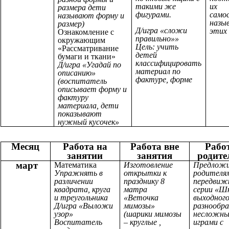
такими же
их
размера дети
фигурами.
само
называют форму и
назы
размер)
Д/игра «сложи
этих
Ознакомление с
правильно»»
окружающим
Цель: учить
«Рассматривание
детей
бумаги и ткани»
классифицировать
Д/игра «Угадай по
материал по
описанию»
фактуре, форме
(воспитатель
описывает форму и
фактуру
материала, дети
показывают
нужный кусочек»
Месяц
Работа на
Работа вне
Работ
занятии
занятия
родит
март
Математика
Изготовление
Предлож
Упражнять в
открытки к
родителя
различении
празднику 8
передвижк
квадрата, круга
матра
серии «Ш
и треугольника
«Веточка
выходного
Д/игра «Выложи
мимозы»
разнообр
узор»
(шарики мимозы
несложн
Воспитатель
– круглые ,
играми с